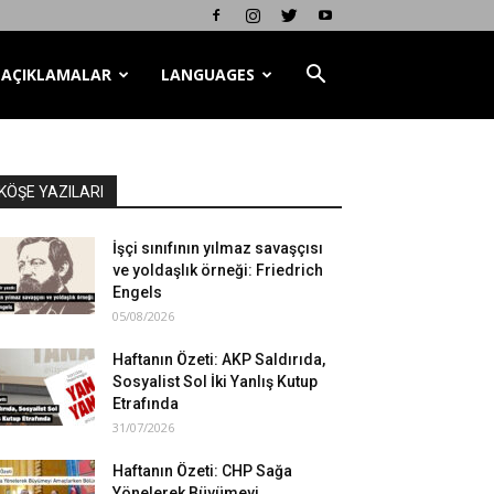
AÇIKLAMALAR
LANGUAGES
KÖŞE YAZILARI
İşçi sınıfının yılmaz savaşçısı
ve yoldaşlık örneği: Friedrich
Engels
05/08/2026
Haftanın Özeti: AKP Saldırıda,
Sosyalist Sol İki Yanlış Kutup
Etrafında
31/07/2026
Haftanın Özeti: CHP Sağa
Yönelerek Büyümeyi