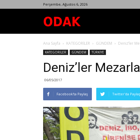
Perşembe, Ağustos 6, 2026
Odak
Ana Sayfa
KATEGORİLER
GÜNDEM
Deniz’ler Me
Dergisi
KATEGORİLER
GÜNDEM
TÜRKİYE
Deniz’ler Mezarla
06/05/2017
Facebook'ta Paylaş
Twitter'da Payla