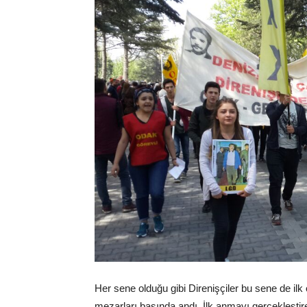
Her sene olduğu gibi Direnişçiler bu sene de il
mezarları başında andı. İlk anmayı gerçekleştire