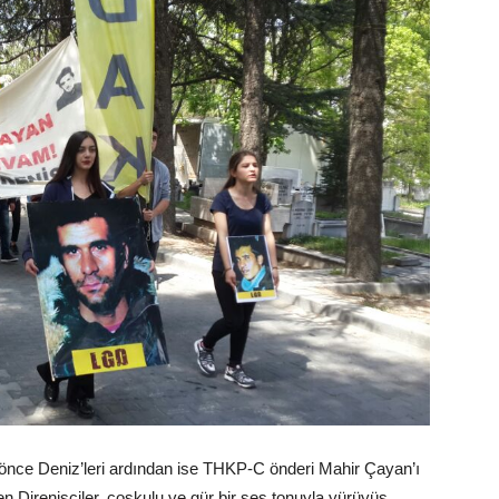
k önce Deniz’leri ardından ise THKP-C önderi Mahir Çayan’ı
n Direnişçiler, coşkulu ve gür bir ses tonuyla yürüyüş