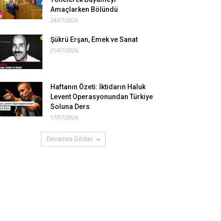
Amaçlarken Bölündü
24/07/2026
Şükrü Erşan, Emek ve Sanat
21/07/2026
Haftanın Özeti: İktidarın Haluk
Levent Operasyonundan Türkiye
Soluna Ders
17/07/2026
Devamını Göster