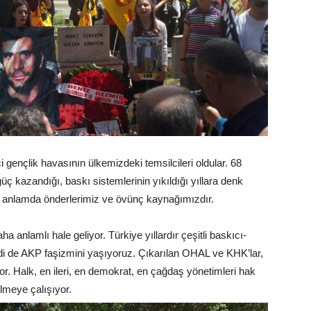
ci gençlik havasının ülkemizdeki temsilcileri oldular. 68
ç kazandığı, baskı sistemlerinin yıkıldığı yıllara denk
u anlamda önderlerimiz ve övünç kaynağımızdır.
 anlamlı hale geliyor. Türkiye yıllardır çeşitli baskıcı-
Şimdi de AKP faşizmini yaşıyoruz. Çıkarılan OHAL ve KHK’lar,
or. Halk, en ileri, en demokrat, en çağdaş yönetimleri hak
lmeye çalışıyor.