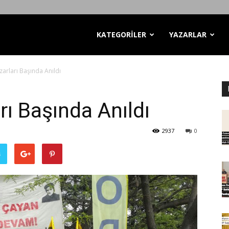
KATEGORİLER
YAZARLAR
zarları Başında Anıldı
rı Başında Anıldı
2937
0
ş