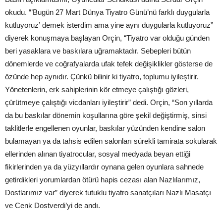
okudu. “’Bugün 27 Mart Dünya Tiyatro Günü’nü farklı duygularla
kutluyoruz’ demek isterdim ama yine aynı duygularla kutluyoruz”
diyerek konuşmaya başlayan Orçin, “Tiyatro var olduğu günden
beri yasaklara ve baskılara uğramaktadır. Sebepleri bütün
dönemlerde ve coğrafyalarda ufak tefek değişiklikler gösterse de
özünde hep aynıdır. Çünkü bilinir ki tiyatro, toplumu iyileştirir.
Yönetenlerin, erk sahiplerinin kör etmeye çalıştığı gözleri,
çürütmeye çalıştığı vicdanları iyileştirir” dedi. Orçin, “Son yıllarda
da bu baskılar dönemin koşullarına göre şekil değiştirmiş, sinsi
taklitlerle engellenen oyunlar, baskılar yüzünden kendine salon
bulamayan ya da tahsis edilen salonları sürekli tamirata sokularak
ellerinden alınan tiyatrocular, sosyal medyada beyan ettiği
fikirlerinden ya da yüzyıllardır oynana gelen oyunlara sahnede
getirdikleri yorumlardan ötürü hapis cezası alan Nazlılarımız,
Dostlarımız var” diyerek tutuklu tiyatro sanatçıları Nazlı Masatçı
ve Cenk Dostverdi’yi de andı.