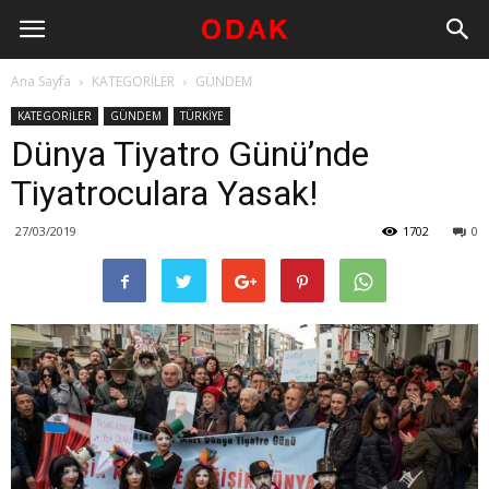
Ana Sayfa
KATEGORİLER
GÜNDEM
KATEGORİLER
GÜNDEM
TÜRKİYE
Dünya Tiyatro Günü’nde
Tiyatroculara Yasak!
27/03/2019
1702
0