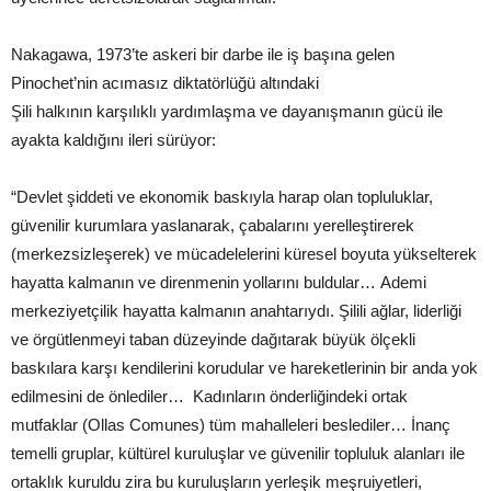
Nakagawa, 1973’te askeri bir darbe ile iş başına gelen
Pinochet’nin acımasız diktatörlüğü altındaki
Şili halkının karşılıklı yardımlaşma ve dayanışmanın gücü ile
ayakta kaldığını ileri sürüyor:
“Devlet şiddeti ve ekonomik baskıyla harap olan topluluklar,
güvenilir kurumlara yaslanarak, çabalarını yerelleştirerek
(merkezsizleşerek) ve mücadelelerini küresel boyuta yükselterek
hayatta kalmanın ve direnmenin yollarını buldular… Ademi
merkeziyetçilik hayatta kalmanın anahtarıydı. Şilili ağlar, liderliği
ve örgütlenmeyi taban düzeyinde dağıtarak büyük ölçekli
baskılara karşı kendilerini korudular ve hareketlerinin bir anda yok
edilmesini de önlediler… Kadınların önderliğindeki ortak
mutfaklar (Ollas Comunes) tüm mahalleleri beslediler… İnanç
temelli gruplar, kültürel kuruluşlar ve güvenilir topluluk alanları ile
ortaklık kuruldu zira bu kuruluşların yerleşik meşruiyetleri,