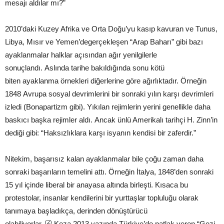
mesajı aldılar mı?”
2010’daki Kuzey Afrika ve Orta Doğu’yu kasıp kavuran ve Tunus,
Libya, Mısır ve Yemen’degerçekleşen “Arap Baharı” gibi bazı
ayaklanmalar halklar açısından ağır yenilgilerle
sonuçlandı. Aslında tarihe bakıldığında sonu kötü
biten ayaklanma örnekleri diğerlerine göre ağırlıktadır. Örneğin
1848 Avrupa sosyal devrimlerini bir sonraki yılın karşı devrimleri
izledi (Bonapartizm gibi). Yıkılan rejimlerin yerini genellikle daha
baskıcı başka rejimler aldı. Ancak ünlü Amerikalı tarihçi H. Zinn’in
dediği gibi: “Haksızlıklara karşı isyanın kendisi bir zaferdir.”
Nitekim, başarısız kalan ayaklanmalar bile çoğu zaman daha
sonraki başarıların temelini attı. Örneğin İtalya, 1848’den sonraki
15 yıl içinde liberal bir anayasa altında birleşti. Kısaca bu
protestolar, insanlar kendilerini bir yurttaşlar topluluğu olarak
tanımaya başladıkça, derinden dönüştürücü
(2)
olabiliyorlar.
Keza 2013 yazında Türkiye’de patlak veren “Gezi