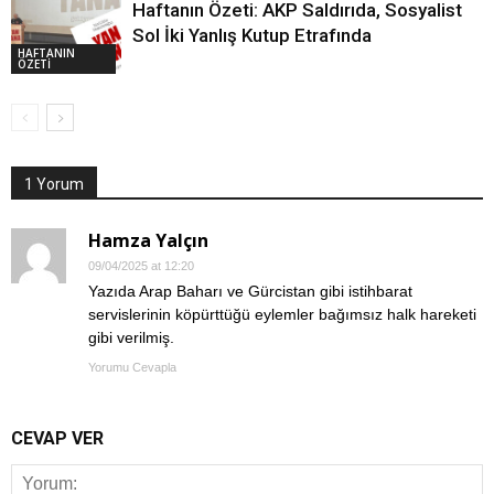
Haftanın Özeti: AKP Saldırıda, Sosyalist
Sol İki Yanlış Kutup Etrafında
HAFTANIN
ÖZETİ
1 Yorum
Hamza Yalçın
09/04/2025 at 12:20
Yazıda Arap Baharı ve Gürcistan gibi istihbarat
servislerinin köpürttüğü eylemler bağımsız halk hareketi
gibi verilmiş.
Yorumu Cevapla
CEVAP VER