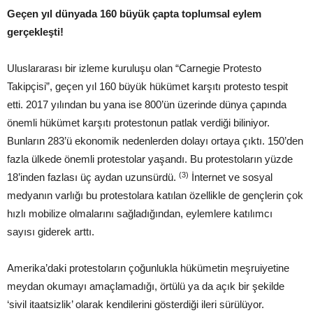
Geçen yıl dünyada 160
büyük çapta
toplumsal eylem
gerçekleşti!
Uluslararası bir izleme kuruluşu olan “Carnegie Protesto
Takipçisi”, geçen yıl 160 büyük hükümet karşıtı protesto tespit
etti. 2017 yılından bu yana ise 800’ün üzerinde dünya çapında
önemli hükümet karşıtı protestonun patlak verdiği biliniyor.
Bunların 283’ü ekonomik nedenlerden dolayı ortaya çıktı. 150’den
fazla ülkede önemli protestolar yaşandı. Bu protestoların yüzde
(3)
18’inden fazlası üç aydan uzunsürdü.
İnternet ve sosyal
medyanın varlığı bu protestolara katılan özellikle de gençlerin çok
hızlı mobilize olmalarını sağladığından, eylemlere katılımcı
sayısı giderek arttı.
Amerika’daki protestoların çoğunlukla hükümetin meşruiyetine
meydan okumayı amaçlamadığı, örtülü ya da açık bir şekilde
‘sivil itaatsizlik’ olarak kendilerini gösterdiği ileri sürülüyor.