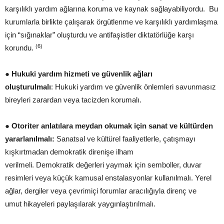
karşılıklı yardım ağlarına koruma ve kaynak sağlayabiliyordu. Bu
kurumlarla birlikte çalışarak örgütlenme ve karşılıklı yardımlaşma
için “sığınaklar” oluşturdu ve antifaşistler diktatörlüğe karşı
(6)
korundu.
●
Hukuki yardım hizmeti ve güvenlik ağları
oluştur
ul
ma
lı
: Hukuki yardım ve güvenlik önlemleri savunmasız
bireyleri zarardan veya tacizden korumalı.
●
Otoriter anlatılara meydan okumak için sanat ve kültür
den
yararlanılmalı
:
Sanatsal ve kültürel faaliyetlerle, çatışmayı
kışkırtmadan demokratik direnişe ilham
verilmeli. Demokratik değerleri yaymak için semboller, duvar
resimleri veya küçük kamusal enstalasyonlar kullanılmalı. Yerel
ağlar, dergiler veya çevrimiçi forumlar aracılığıyla direnç ve
umut hikayeleri paylaşılarak yaygınlaştırılmalı.