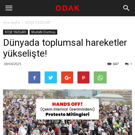
Ana Sayfa
KÖŞE YAZILARI
KÖŞE YAZILARI
Mustafa Durmuş
Dünyada toplumsal hareketler
yükselişte!
08/04/2025
647
1