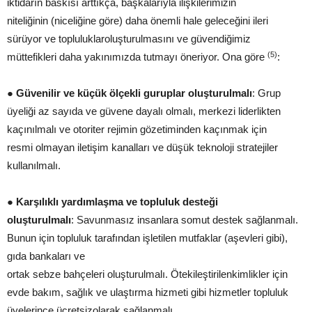
iktidarın baskısı arttıkça, başkalarıyla ilişkilerimizin
niteliğinin (niceliğine göre) daha önemli hale geleceğini ileri
sürüyor ve topluluklaroluşturulmasını ve güvendiğimiz
(5)
müttefikleri daha yakınımızda tutmayı öneriyor. Ona göre
:
●
Güvenilir
ve
küçük ölçekli guruplar oluştur
ulmalı
: Grup
üyeliği az sayıda ve güvene dayalı olmalı, merkezi liderlikten
kaçınılmalı ve otoriter rejimin gözetiminden kaçınmak için
resmi olmayan iletişim kanalları ve düşük teknoloji stratejiler
kullanılmalı.
●
Karşılıklı yardımlaşma ve topluluk desteği
oluştur
ulmalı
: Savunmasız insanlara somut destek sağlanmalı.
Bunun için topluluk tarafından işletilen mutfaklar (aşevleri gibi),
gıda bankaları ve
ortak sebze bahçeleri oluşturulmalı. Ötekileştirilenkimlikler için
evde bakım, sağlık ve ulaştırma hizmeti gibi hizmetler topluluk
üyelerince ücretsizolarak sağlanmalı.