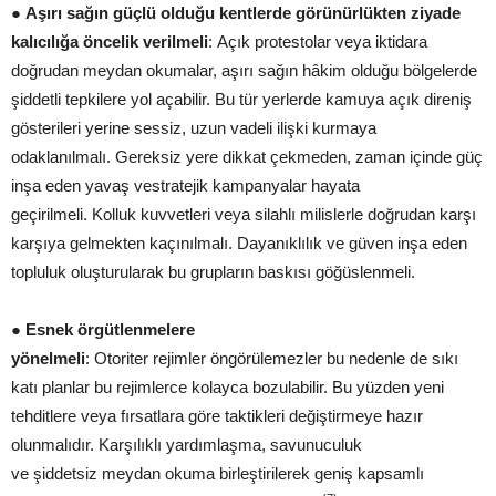
●
Aşırı sağın güçlü olduğu kentlerde görünürlükten ziyade
kalıcılığa öncelik ver
ilmeli
: Açık protestolar veya iktidara
doğrudan meydan okumalar, aşırı sağın hâkim olduğu bölgelerde
şiddetli tepkilere yol açabilir. Bu tür yerlerde kamuya açık direniş
gösterileri yerine sessiz, uzun vadeli ilişki kurmaya
odaklanılmalı. Gereksiz yere dikkat çekmeden, zaman içinde güç
inşa eden yavaş vestratejik kampanyalar hayata
geçirilmeli. Kolluk kuvvetleri veya silahlı milislerle doğrudan karşı
karşıya gelmekten kaçınılmalı. Dayanıklılık ve güven inşa eden
topluluk oluşturularak bu grupların baskısı göğüslenmeli.
●
Esnek örgütlenmelere
yönelmeli
: Otoriter rejimler öngörülemezler bu nedenle de sıkı
katı planlar bu rejimlerce kolayca bozulabilir. Bu yüzden yeni
tehditlere veya fırsatlara göre taktikleri değiştirmeye hazır
olunmalıdır. Karşılıklı yardımlaşma, savunuculuk
ve şiddetsiz meydan okuma birleştirilerek geniş kapsamlı