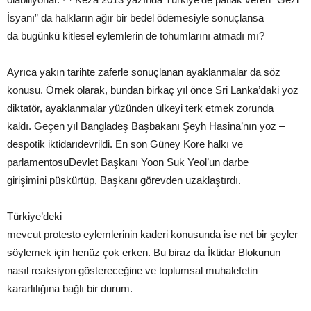
İsyanı” da halkların ağır bir bedel ödemesiyle sonuçlansa
da bugünkü kitlesel eylemlerin de tohumlarını atmadı mı?
Ayrıca yakın tarihte zaferle sonuçlanan ayaklanmalar da söz
konusu. Örnek olarak, bundan birkaç yıl önce Sri Lanka’daki yoz
diktatör, ayaklanmalar yüzünden ülkeyi terk etmek zorunda
kaldı. Geçen yıl Bangladeş Başbakanı Şeyh Hasina’nın yoz –
despotik iktidarıdevrildi. En son Güney Kore halkı ve
parlamentosuDevlet Başkanı Yoon Suk Yeol’un darbe
girişimini püskürtüp, Başkanı görevden uzaklaştırdı.
Türkiye’deki
mevcut protesto eylemlerinin kaderi konusunda ise net bir şeyler
söylemek için henüz çok erken. Bu biraz da İktidar Blokunun
nasıl reaksiyon göstereceğine ve toplumsal muhalefetin
kararlılığına bağlı bir durum.