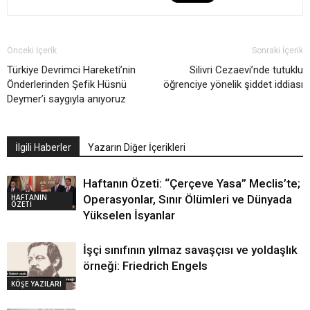
Önceki İçerik
Sonraki İçerik
Türkiye Devrimci Hareketi’nin
Silivri Cezaevi’nde tutuklu
Önderlerinden Şefik Hüsnü
öğrenciye yönelik şiddet iddiası
Deymer’i saygıyla anıyoruz
İlgili Haberler
Yazarın Diğer İçerikleri
Haftanın Özeti: “Çerçeve Yasa” Meclis’te;
HAFTANIN
Operasyonlar, Sınır Ölümleri ve Dünyada
ÖZETİ
Yükselen İsyanlar
İşçi sınıfının yılmaz savaşçısı ve yoldaşlık
örneği: Friedrich Engels
KÖŞE YAZILARI