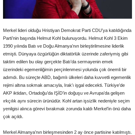
Merkel lideri olduğu Hristiyan Demokrat Parti CDU’ya katıldığında
Parti’nin başında Helmut Kohl bulunuyordu. Helmut Kohl 3 Ekim
1990 yılında Batı ve Doğu Almanya’nın birleştirilmesine liderlik
etmişti. Dünyaya özgürlüğün diktatörlük üzerinde zaferiymiş gibi
taktim edilen bu olay gerçekte Batı’da sermayenin emek
üzerindeki egemenliğimin perçinlenmesi yolunda çok önemli bir
adımdı. Bu süreçte ABD, bağımlı ülkeleri daha kuvvetli egemenlik
rejimi altına sokmak amacıyla, Irak’ı işgal edecekti. Türkiye’de
AKP iktidarı, Ortadoğu’da IŞİD’in doğuşu ve Avrupa’da gelişen
ırkçılık aynı sürecin ürünüdür. Kohl artan işsizlik nedeniyle seçim
yenilgisi alınca görevi bırakmak zorunda kaldı Merkel’in önü daha
çok açıldı.
Merkel Almanya’nın birleşmesinden 2 ay önce partisine katılmıştı.