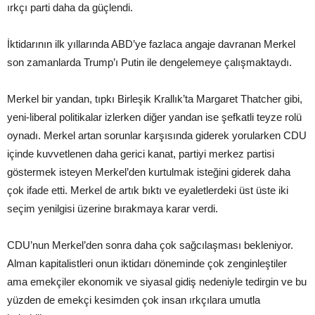
ırkçı parti daha da güçlendi.
İktidarının ilk yıllarında ABD’ye fazlaca angaje davranan Merkel
son zamanlarda Trump’ı Putin ile dengelemeye çalışmaktaydı.
Merkel bir yandan, tıpkı Birleşik Krallık’ta Margaret Thatcher gibi,
yeni-liberal politikalar izlerken diğer yandan ise şefkatli teyze rolü
oynadı. Merkel artan sorunlar karşısında giderek yorularken CDU
içinde kuvvetlenen daha gerici kanat, partiyi merkez partisi
göstermek isteyen Merkel’den kurtulmak isteğini giderek daha
çok ifade etti. Merkel de artık bıktı ve eyaletlerdeki üst üste iki
seçim yenilgisi üzerine bırakmaya karar verdi.
CDU’nun Merkel’den sonra daha çok sağcılaşması bekleniyor.
Alman kapitalistleri onun iktidarı döneminde çok zenginleştiler
ama emekçiler ekonomik ve siyasal gidiş nedeniyle tedirgin ve bu
yüzden de emekçi kesimden çok insan ırkçılara umutla