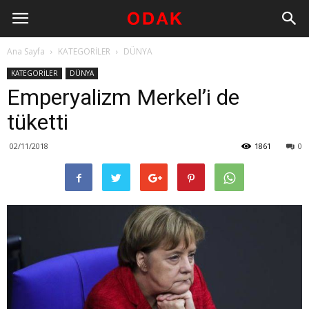
Ana Sayfa
KATEGORİLER
DÜNYA
KATEGORİLER
DÜNYA
Emperyalizm Merkel’i de
tüketti
02/11/2018
1861
0