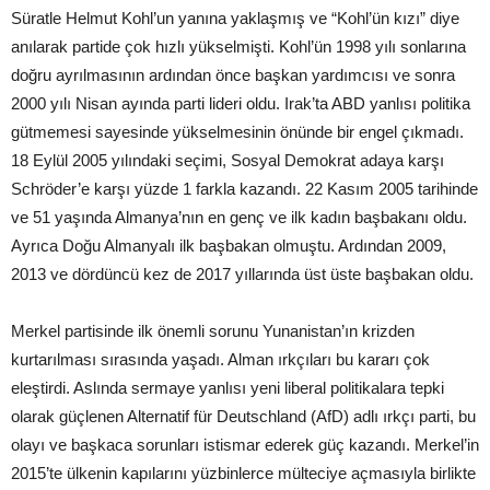
Süratle Helmut Kohl’un yanına yaklaşmış ve “Kohl’ün kızı” diye
anılarak partide çok hızlı yükselmişti. Kohl’ün 1998 yılı sonlarına
doğru ayrılmasının ardından önce başkan yardımcısı ve sonra
2000 yılı Nisan ayında parti lideri oldu. Irak’ta ABD yanlısı politika
gütmemesi sayesinde yükselmesinin önünde bir engel çıkmadı.
18 Eylül 2005 yılındaki seçimi, Sosyal Demokrat adaya karşı
Schröder’e karşı yüzde 1 farkla kazandı. 22 Kasım 2005 tarihinde
ve 51 yaşında Almanya’nın en genç ve ilk kadın başbakanı oldu.
Ayrıca Doğu Almanyalı ilk başbakan olmuştu. Ardından 2009,
2013 ve dördüncü kez de 2017 yıllarında üst üste başbakan oldu.
Merkel partisinde ilk önemli sorunu Yunanistan’ın krizden
kurtarılması sırasında yaşadı. Alman ırkçıları bu kararı çok
eleştirdi. Aslında sermaye yanlısı yeni liberal politikalara tepki
olarak güçlenen Alternatif für Deutschland (AfD) adlı ırkçı parti, bu
olayı ve başkaca sorunları istismar ederek güç kazandı. Merkel’in
2015’te ülkenin kapılarını yüzbinlerce mülteciye açmasıyla birlikte