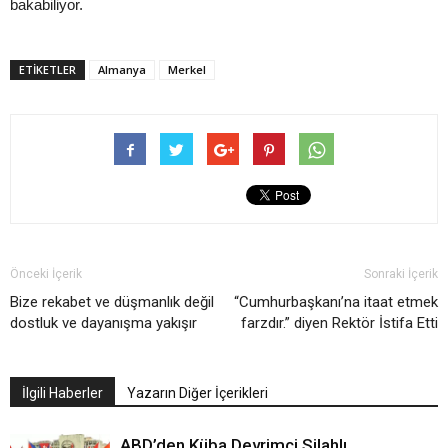
bakabiliyor.
ETIKETLER
Almanya
Merkel
Önceki İçerik
Sonraki İçerik
Bize rekabet ve düşmanlık değil
“Cumhurbaşkanı’na itaat etmek
dostluk ve dayanışma yakışır
farzdır.” diyen Rektör İstifa Etti
İlgili Haberler
Yazarın Diğer İçerikleri
ABD’den Küba Devrimci Silahlı