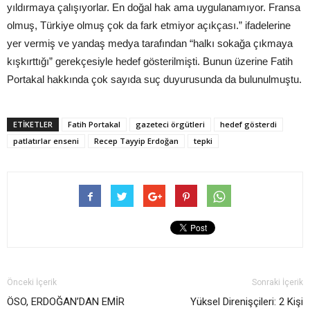
yıldırmaya çalışıyorlar. En doğal hak ama uygulanamıyor. Fransa
olmuş, Türkiye olmuş çok da fark etmiyor açıkçası.” ifadelerine
yer vermiş ve yandaş medya tarafından “halkı sokağa çıkmaya
kışkırttığı” gerekçesiyle hedef gösterilmişti. Bunun üzerine Fatih
Portakal hakkında çok sayıda suç duyurusunda da bulunulmuştu.
ETIKETLER
Fatih Portakal
gazeteci örgütleri
hedef gösterdi
patlatırlar enseni
Recep Tayyip Erdoğan
tepki
Önceki İçerik
Sonraki İçerik
ÖSO, ERDOĞAN’DAN EMİR
Yüksel Direnişçileri: 2 Kişi