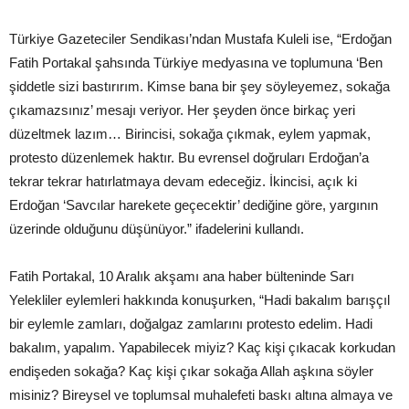
Türkiye Gazeteciler Sendikası’ndan Mustafa Kuleli ise, “Erdoğan
Fatih Portakal şahsında Türkiye medyasına ve toplumuna ‘Ben
şiddetle sizi bastırırım. Kimse bana bir şey söyleyemez, sokağa
çıkamazsınız’ mesajı veriyor. Her şeyden önce birkaç yeri
düzeltmek lazım… Birincisi, sokağa çıkmak, eylem yapmak,
protesto düzenlemek haktır. Bu evrensel doğruları Erdoğan’a
tekrar tekrar hatırlatmaya devam edeceğiz. İkincisi, açık ki
Erdoğan ‘Savcılar harekete geçecektir’ dediğine göre, yargının
üzerinde olduğunu düşünüyor.” ifadelerini kullandı.
Fatih Portakal, 10 Aralık akşamı ana haber bülteninde Sarı
Yelekliler eylemleri hakkında konuşurken, “Hadi bakalım barışçıl
bir eylemle zamları, doğalgaz zamlarını protesto edelim. Hadi
bakalım, yapalım. Yapabilecek miyiz? Kaç kişi çıkacak korkudan
endişeden sokağa? Kaç kişi çıkar sokağa Allah aşkına söyler
misiniz? Bireysel ve toplumsal muhalefeti baskı altına almaya ve