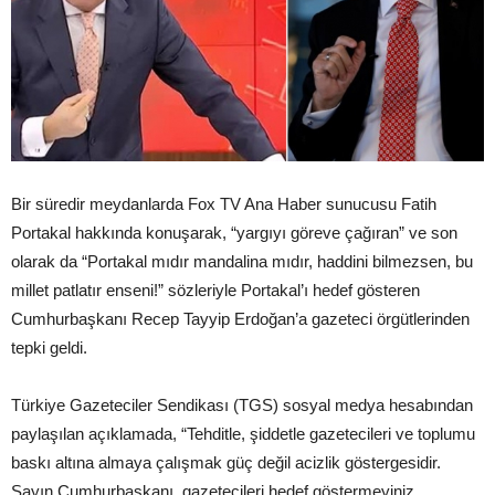
Bir süredir meydanlarda Fox TV Ana Haber sunucusu Fatih
Portakal hakkında konuşarak, “yargıyı göreve çağıran” ve son
olarak da “Portakal mıdır mandalina mıdır, haddini bilmezsen, bu
millet patlatır enseni!” sözleriyle Portakal’ı hedef gösteren
Cumhurbaşkanı Recep Tayyip Erdoğan’a gazeteci örgütlerinden
tepki geldi.
Türkiye Gazeteciler Sendikası (TGS) sosyal medya hesabından
paylaşılan açıklamada, “Tehditle, şiddetle gazetecileri ve toplumu
baskı altına almaya çalışmak güç değil acizlik göstergesidir.
Sayın Cumhurbaşkanı, gazetecileri hedef göstermeyiniz.