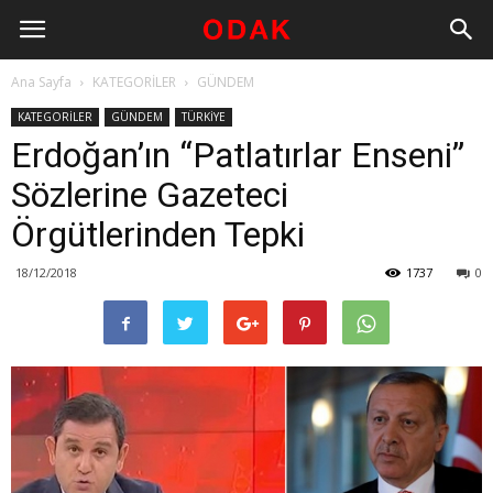
Ana Sayfa
KATEGORİLER
GÜNDEM
KATEGORİLER
GÜNDEM
TÜRKİYE
Erdoğan’ın “Patlatırlar Enseni”
Sözlerine Gazeteci
Örgütlerinden Tepki
18/12/2018
1737
0