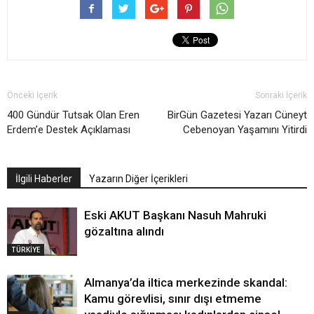
Önceki İçerik
Sonraki İçerik
400 Gündür Tutsak Olan Eren
BirGün Gazetesi Yazarı Cüneyt
Erdem’e Destek Açıklaması
Cebenoyan Yaşamını Yitirdi
İlgili Haberler
Yazarın Diğer İçerikleri
Eski AKUT Başkanı Nasuh Mahruki
gözaltına alındı
TÜRKİYE
Almanya’da iltica merkezinde skandal:
Kamu görevlisi, sınır dışı etmeme