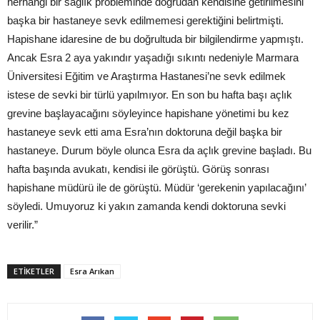
herhangi bir sağlık probleminde doğrudan kendisine getirilmesini
başka bir hastaneye sevk edilmemesi gerektiğini belirtmişti.
Hapishane idaresine de bu doğrultuda bir bilgilendirme yapmıştı.
Ancak Esra 2 aya yakındır yaşadığı sıkıntı nedeniyle Marmara
Üniversitesi Eğitim ve Araştırma Hastanesi’ne sevk edilmek
istese de sevki bir türlü yapılmıyor. En son bu hafta başı açlık
grevine başlayacağını söyleyince hapishane yönetimi bu kez
hastaneye sevk etti ama Esra’nın doktoruna değil başka bir
hastaneye. Durum böyle olunca Esra da açlık grevine başladı. Bu
hafta başında avukatı, kendisi ile görüştü. Görüş sonrası
hapishane müdürü ile de görüştü. Müdür ‘gerekenin yapılacağını’
söyledi. Umuyoruz ki yakın zamanda kendi doktoruna sevki
verilir.”
ETIKETLER
Esra Arıkan