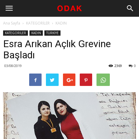
Ana Sayfa
KATEGORİLER
KADIN
KATEGORİLER
KADIN
TÜRKİYE
Esra Arıkan Açlık Grevine
Başladı
03/08/2019
2369
0