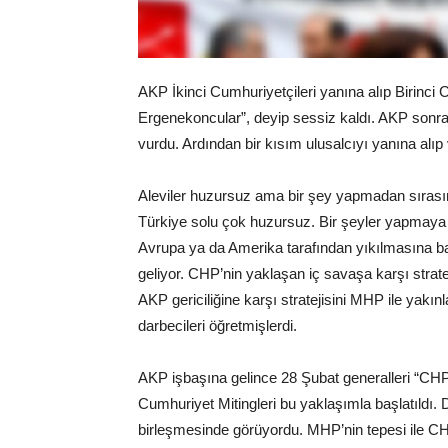
AKP İkinci Cumhuriyetçileri yanına alıp Birinci 
Ergenekoncular”, deyip sessiz kaldı. AKP sonr
vurdu. Ardından bir kısım ulusalcıyı yanına alıp 
Aleviler huzursuz ama bir şey yapmadan sırasın
Türkiye solu çok huzursuz. Bir şeyler yapmaya 
Avrupa ya da Amerika tarafından yıkılmasına ba
geliyor. CHP’nin yaklaşan iç savaşa karşı stra
AKP gericiliğine karşı stratejisini MHP ile yakı
darbecileri öğretmişlerdi.
AKP işbaşına gelince 28 Şubat generalleri “CHP i
Cumhuriyet Mitingleri bu yaklaşımla başlatıldı.
birleşmesinde görüyordu. MHP’nin tepesi ile CHP’