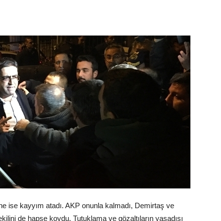
rine ise kayyım atadı. AKP onunla kalmadı, Demirtaş ve
kilini de hapse koydu. Tutuklama ve gözaltıların yasadışı