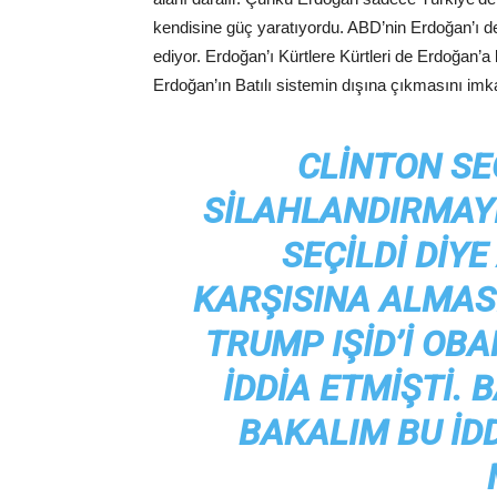
kendisine güç yaratıyordu. ABD’nin Erdoğan’ı dev
ediyor. Erdoğan’ı Kürtlere Kürtleri de Erdoğan’a
Erdoğan’ın Batılı sistemin dışına çıkmasını imkan
CLINTON SE
SILAHLANDIRMAYI
SEÇILDI DIYE
KARŞISINA ALMAS
TRUMP IŞİD’I OB
IDDIA ETMIŞTI. 
BAKALIM BU ID