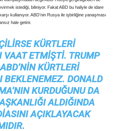
irmek istediği, biliniyor. Fakat ABD bu haliyle de idare
 karşı kullanıyor. ABD’nin Rusya ile işbirliğine yanaşması
sız hale getirir.
ÇILIRSE KÜRTLERI
 VAAT ETMIŞTI. TRUMP
 ABD’NIN KÜRTLERI
I BEKLENEMEZ. DONALD
AMA’NIN KURDUĞUNU DA
BAŞKANLIĞI ALDIĞINDA
DIASINI AÇIKLAYACAK
MIDIR.