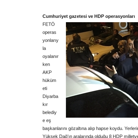
Cumhuriyet gazetesi ve HDP operasyonları
FETÖ
operas
yonlarıy
la
oyalanır
ken
AKP
hüküm
eti
Diyarba
kır
belediy
e eş
başkanlarını gözaltına alıp hapse koydu. Yerle
Yüksek Dağ’ın aralarında olduğu 8 HDP milletve