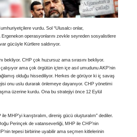
Cumhuriyetçilere vurdu. Sol “Ulusalcı onlar,
a Ergenekon operasyonlarını zevkle seyreden sosyalistlere
var gücüyle Kürtlere saldırıyor.
ı bekliyor. CHP çok huzursuz ama sırasını bekliyor.
çalışıyor ama çok örgütün içten içe asıl umudunu AKP’nin
ğlamış olduğu hissediliyor. Herkes de görüyor ki iç savaş
tejisi onu uslu durarak önlemeye dayanıyor. CHP yönetimi
nlaşma üzerine kurdu. Ona bu stratejiyi önce 12 Eylül
le MHP’yi karıştıralım, direniş gücü oluşturalım” dediler.
 Doğu Perinçek de vatanseverliği, MHP ile CHP’nin
nin tepesi birbirine uyabilir ama seçmen kitlelerinin