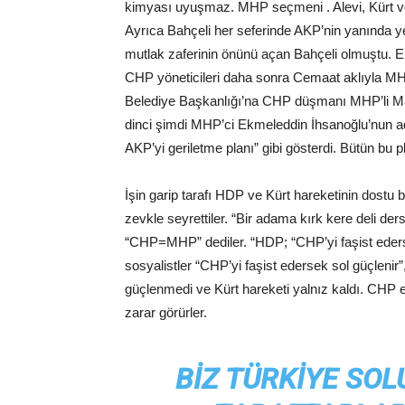
kimyası uyuşmaz. MHP seçmeni . Alevi, Kürt ve
Ayrıca Bahçeli her seferinde AKP’nin yanında ye
mutlak zaferinin önünü açan Bahçeli olmuştu. Er
CHP yöneticileri daha sonra Cemaat aklıyla MHP
Belediye Başkanlığı’na CHP düşmanı MHP’li Ma
dinci şimdi MHP’ci Ekmeleddin İhsanoğlu’nun ad
AKP’yi geriletme planı” gibi gösterdi. Bütün bu plan
İşin garip tarafı HDP ve Kürt hareketinin dost
zevkle seyrettiler. “Bir adama kırk kere deli d
“CHP=MHP” dediler. “HDP; “CHP’yi faşist edersek
sosyalistler “CHP’yi faşist edersek sol güçleni
güçlenmedi ve Kürt hareketi yalnız kaldı. CHP 
zarar görürler.
BIZ TÜRKIYE SOL