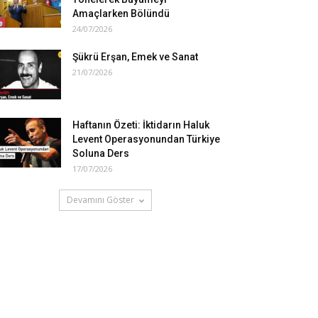
Amaçlarken Bölündü
24/07/2026
Şükrü Erşan, Emek ve Sanat
21/07/2026
Haftanın Özeti: İktidarın Haluk
Levent Operasyonundan Türkiye
Soluna Ders
17/07/2026
Devamını Göster