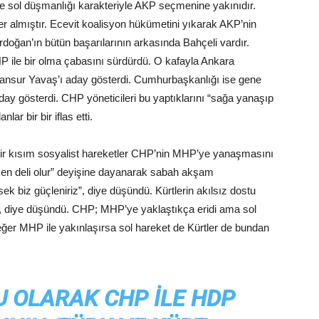
 sol düşmanlığı karakteriyle AKP seçmenine yakınıdır.
r almıştır. Ecevit koalisyon hükümetini yıkarak AKP’nin
doğan’ın bütün başarılarının arkasında Bahçeli vardır.
 ile bir olma çabasını sürdürdü. O kafayla Ankara
nsur Yavaş’ı aday gösterdi. Cumhurbaşkanlığı ise gene
ay gösterdi. CHP yöneticileri bu yaptıklarını “sağa yanaşıp
lar bir bir iflas etti.
u bir kısım sosyalist hareketler CHP’nin MHP’ye yanaşmasını
ersen deli olur” deyişine dayanarak sabah akşam
 biz güçleniriz”, diye düşündü. Kürtlerin akılsız dostu
r”, diye düşündü. CHP; MHP’ye yaklaştıkça eridi ama sol
eğer MHP ile yakınlaşırsa sol hareket de Kürtler de bundan
U OLARAK CHP ILE HDP