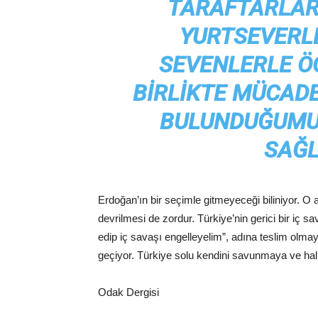
TARAFTARLARI
YURTSEVERLE
SEVENLERLE Ö
BIRLIKTE MÜCADE
BULUNDUĞUMU
SAĞL
Erdoğan’ın bir seçimle gitmeyeceği biliniyor. O
devrilmesi de zordur. Türkiye’nin gerici bir iç 
edip iç savaşı engelleyelim”, adına teslim olma
geçiyor. Türkiye solu kendini savunmaya ve ha
Odak Dergisi