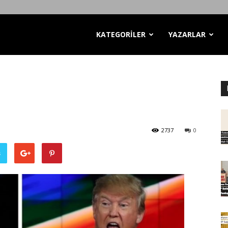
KATEGORİLER
YAZARLAR
2737
0
ş