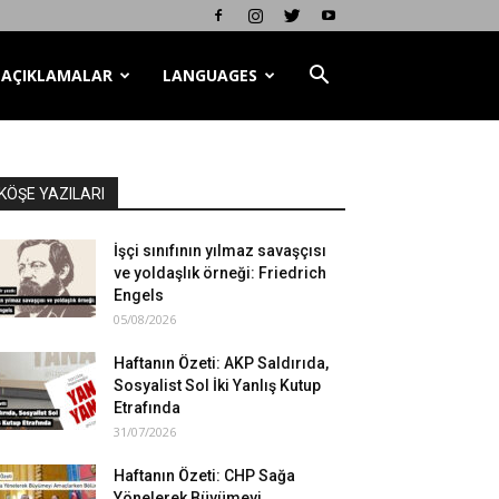
AÇIKLAMALAR
LANGUAGES
KÖŞE YAZILARI
İşçi sınıfının yılmaz savaşçısı
ve yoldaşlık örneği: Friedrich
Engels
05/08/2026
Haftanın Özeti: AKP Saldırıda,
Sosyalist Sol İki Yanlış Kutup
Etrafında
31/07/2026
Haftanın Özeti: CHP Sağa
Yönelerek Büyümeyi