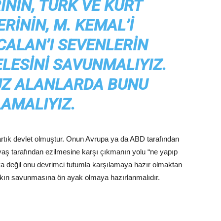
NIN, TÜRK VE KÜRT
RININ, M. KEMAL’I
CALAN’I SEVENLERIN
LESINI SAVUNMALIYIZ.
Z ALANLARDA BUNU
AMALIYIZ.
 artık devlet olmuştur. Onun Avrupa ya da ABD tarafından
savaş tarafından ezilmesine karşı çıkmanın yolu “ne yapıp
ya değil onu devrimci tutumla karşılamaya hazır olmaktan
lkın savunmasına ön ayak olmaya hazırlanmalıdır.