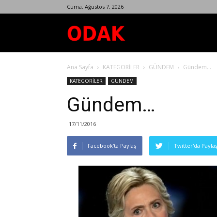
Cuma, Ağustos 7, 2026
Odak
Ana Sayfa
KATEGORİLER
GÜNDEM
Gündem…
Dergisi
KATEGORİLER
GÜNDEM
Gündem…
17/11/2016
Facebook'ta Paylaş
Twitter'da Payla