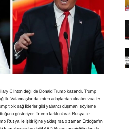
llary Clinton değil de Donald Trump kazandı. Trump
ıttı. Vatandaşlar da zaten adaylardan aldatıcı vaatler
ump tipik sağ liderler gibi yabancı düşmanı söyleme
uğunu gösteriyor. Trump farklı olarak Rusya ile
Trump Rusya ile işbirliğine yaklaşırsa o zaman Erdoğan’ın
eki kamplaşmadan değil ABD-Rusya gerginliğinden de