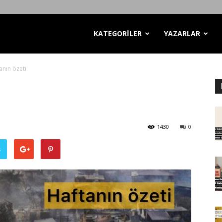
KATEGORİLER
YAZARLAR
anın özeti
1430
0
ş