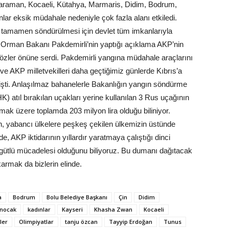
araman, Kocaeli, Kütahya, Marmaris, Didim, Bodrum,
lar eksik müdahale nedeniyle çok fazla alanı etkiledi.
ve tamamen söndürülmesi için devlet tüm imkanlarıyla
e Orman Bakanı Pakdemirli’nin yaptığı açıklama AKP’nin
zler önüne serdi. Pakdemirli yangına müdahale araçlarını
ve AKP milletvekilleri daha geçtiğimiz günlerde Kıbrıs’a
işti. Anlaşılmaz bahanelerle Bakanlığın yangın söndürme
 atıl bırakılan uçakları yerine kullanılan 3 Rus uçağının
lmak üzere toplamda 203 milyon lira olduğu biliniyor.
en, yabancı ülkelere peşkeş çekilen ülkemizin üstünde
, AKP iktidarının yıllardır yaratmaya çalıştığı dinci
örgütlü mücadelesi olduğunu biliyoruz. Bu dumanı dağıtacak
karmak da bizlerin elinde.
a
Bodrum
Bolu Belediye Başkanı
Çin
Didim
enocak
kadınlar
Kayseri
Khasha Zwan
Kocaeli
ler
Olimpiyatlar
tanju özcan
Tayyip Erdoğan
Tunus