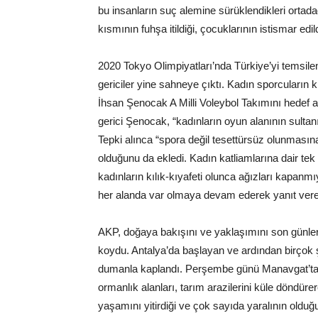
bu insanların suç alemine sürüklendikleri ortad
kısmının fuhşa itildiği, çocuklarının istismar edildi
2020 Tokyo Olimpiyatları’nda Türkiye’yi temsil
gericiler yine sahneye çıktı. Kadın sporcuların k
İhsan Şenocak A Milli Voleybol Takımını hedef a
gerici Şenocak, “kadınların oyun alanının sultanı d
Tepki alınca “spora değil tesettürsüz olunmasın
olduğunu da ekledi. Kadın katliamlarına dair te
kadınların kılık-kıyafeti olunca ağızları kapanmı
her alanda var olmaya devam ederek yanıt ver
AKP, doğaya bakışını ve yaklaşımını son günle
koydu. Antalya’da başlayan ve ardından birçok 
dumanla kaplandı. Perşembe günü Manavgat’ta 
ormanlık alanları, tarım arazilerini küle döndüre
yaşamını yitirdiği ve çok sayıda yaralının oldu