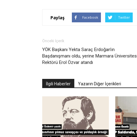
Paylaş
Facebook
Twitter
Önceki İçerik
YÖK Başkanı Yekta Saraç Erdoğan’ın
Başdanışmanı oldu, yerine Marmara Üniversites
Rektörü Erol Özvar atandı
İlgili Haberler
Yazarın Diğer İçerikleri