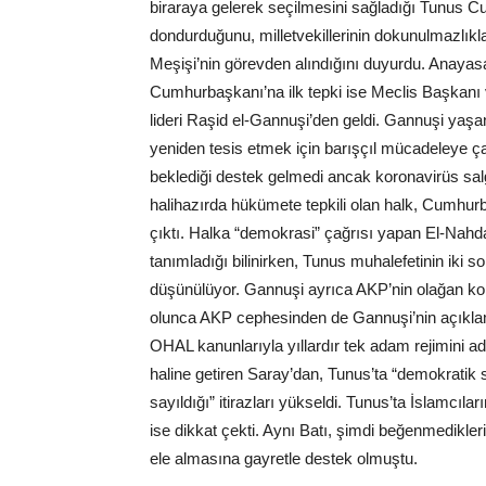
biraraya gelerek seçilmesini sağladığı Tunus 
dondurduğunu, milletvekillerinin dokunulmazlıkl
Meşişi’nin görevden alındığını duyurdu. Anayas
Cumhurbaşkanı’na ilk tepki ise Meclis Başkanı
lideri Raşid el-Gannuşi’den geldi. Gannuşi yaşan
yeniden tesis etmek için barışçıl mücadeleye çağ
beklediği destek gelmedi ancak koronavirüs salg
halihazırda hükümete tepkili olan halk, Cumhur
çıktı. Halka “demokrasi” çağrısı yapan El-Nahda l
tanımladığı bilinirken, Tunus muhalefetinin iki s
düşünülüyor. Gannuşi ayrıca AKP’nin olağan kon
olunca AKP cephesinden de Gannuşi’nin açıklam
OHAL kanunlarıyla yıllardır tek adam rejimini a
haline getiren Saray’dan, Tunus’ta “demokratik s
sayıldığı” itirazları yükseldi. Tunus’ta İslamcıl
ise dikkat çekti. Aynı Batı, şimdi beğenmedikle
ele almasına gayretle destek olmuştu.