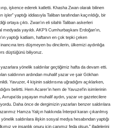
ırıp, işkence ederek katletti. Khasha Zwan olarak bilinen
ler” yaptığı iddiasıyla Taliban tarafından kaçırıldığı, bir
i ortaya çıktı. Zwan’ın eli silahlı Taliban askerleri
osyal medyada yayıldı. AKP’li Cumhurbaşkanı Erdoğan’ın,
’ın yaptığı katliam, haftanın en çok tepki çeken
 inancına ters düşmeyen bu dincilerin, ülkemizi aydınlığa
ers düştüğünü biliyoruz.
azarlara yönelik saldırılar geçtiğimiz hafta da devam etti.
lan saldırının ardından muhalif yazar ve şair Gökhan
nildi. Yavuzer, 4 kişinin saldırısına uğradığını açıklarken,
dığını belirtti. Hem Acarer’in hem de Yavuzel’in isimlerinin
ığı, Avrupa’da yaşayan muhalif aydın, yazar ve gazetecilere
diliyordu. Daha önce de dergimizin yazarları benzer saldırılara
yazarımız Hamza Yalçın hakkında İnterpol kararı çıkarılmış
 yönelik saldırılara ilişkin sosyal medya hesabından yaptığı
kımız ve insanlık onuru için canımız feda olsun.” ifadelerini