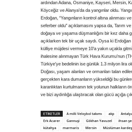
ardından Adana, Osmaniye, Kayseri, Mersin, K
Köyceğiz ve Alanya’da da yangınlar oldu. Yangın
Erdoğan, “Yangınların kontrol altına alınması 
seferber oldu” açıklamasını yapsa da, Tarım v
doğaya ve yaşama düşmanlığını bir kez daha gö
açıklarken tek bir uçak saydı. Oysa ki Erdoğan 
külliye müjdesi vermeye 10’a yakın uçakla gitm
ihalesine alınmayan Türk Hava Kurumu’nun (THK)
Türkiye’ye bedelinin ise günlük 1.3 milyon lira o
Doğası, yaşam alanları ve ormanları talan edil
gerçekten kara dumanların yükseldiği bu günlerde
karanlıktan kurtulmanın tek yolunun halkların 
ve bizi aydınlığa ulaştıracak olan gücü açığa çı
ETIKETLER
A milli Veloybol takımı
akp
Antaly
Erk Acarer
Gannuşi
Gökhan Yavuzel
ihsan ş
kütahya
marmaris
Mersin
Müslüman kardeş