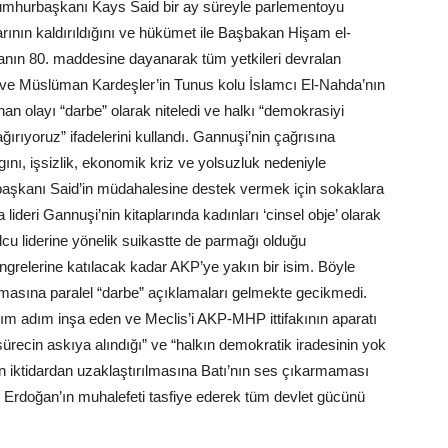
Cumhurbaşkanı Kays Said bir ay süreyle parlementoyu
arının kaldırıldığını ve hükümet ile Başbakan Hişam el-
anın 80. maddesine dayanarak tüm yetkileri devralan
 ve Müslüman Kardeşler’in Tunus kolu İslamcı El-Nahda’nın
an olayı “darbe” olarak niteledi ve halkı “demokrasiyi
ırıyoruz” ifadelerini kullandı. Gannuşi’nin çağrısına
ını, işsizlik, ekonomik kriz ve yolsuzluk nedeniyle
başkanı Said’in müdahalesine destek vermek için sokaklara
ideri Gannuşi’nin kitaplarında kadınları ‘cinsel obje’ olarak
olcu liderine yönelik suikastte de parmağı olduğu
grelerine katılacak kadar AKP’ye yakın bir isim. Böyle
asına paralel “darbe” açıklamaları gelmekte gecikmedi.
dım adım inşa eden ve Meclis’i AKP-MHP ittifakının aparatı
ürecin askıya alındığı” ve “halkın demokratik iradesinin yok
arın iktidardan uzaklaştırılmasına Batı’nın ses çıkarmaması
ri Erdoğan’ın muhalefeti tasfiye ederek tüm devlet gücünü