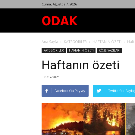
Cuma, Ağustos 7, 2026
Odak
Ana Sayfa
KATEGORİLER
HAFTANIN ÖZETİ
Haft
Dergisi
KATEGORİLER
HAFTANIN ÖZETİ
KÖŞE YAZILARI
Haftanın özeti
30/07/2021
Facebook'ta Paylaş
Twitter'da Payla