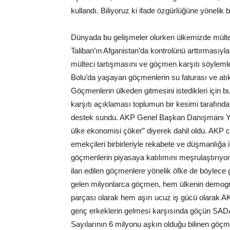
kullandı. Biliyoruz ki ifade özgürlüğüne yönelik b
Dünyada bu gelişmeler olurken ülkemizde mülteci
Taliban’ın Afganistan’da kontrolünü arttırmasıyla
mülteci tartışmasını ve göçmen karşıtı söylemle
Bolu’da yaşayan göçmenlerin su faturası ve atık 
Göçmenlerin ülkeden gitmesini istedikleri için
karşıtı açıklaması toplumun bir kesimi tarafın
destek sundu. AKP Genel Başkan Danışmanı Yasin
ülke ekonomisi çöker” diyerek dahil oldu. AKP c
emekçileri birbirleriyle rekabete ve düşmanlığa
göçmenlerin piyasaya katılımını meşrulaştırıyor
ilan edilen göçmenlere yönelik öfke de böylece gi
gelen milyonlarca göçmen, hem ülkenin demografik
parçası olarak hem aşırı ucuz iş gücü olarak AK
genç erkeklerin gelmesi karşısında göçün SADAD t
Sayılarının 6 milyonu aşkın olduğu bilinen göçm