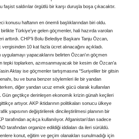
u faşist saldırılar örgütlü bir karşı duruşla boşa çıkacaktır.
 konusu haftanın en önemli başlıklarından biri oldu.
 birlikte Türkiye’ye gelen göçmenler, hali hazırda varolan
ri arttırdı. CHP’li Bolu Belediye Başkanı Tanju Özcan,
vergisinden 10 kat fazla ücret alınacağını açıkladı.
 bu uygulamayı yapacaklarını belirten Özcan’ın göçmen
dan tepki toplarken, azımsanmayacak bir kesim de Özcan’a
 Aktay ise göçmenler tartışmasına “Suriyeliler bir gitsin
enahı, bu ve buna benzer söylemleri ile bir yandan
 iterken, diğer yandan ucuz emek gücü olarak kullanılan
. Gün geçtikçe derinleşen ekonomik krizin günah keçileri
ttikçe artıyor. AKP iktidarının politikaları sonucu ülkeye
 yapısının değiştirilerek dincileştirilmesi planının bir
P tarafından açıkça kullanılıyor. Afganistan’dan sadece
arafından organize edildiği iddiaları da ileri sürüldü.
enlere konut, eğitim ve geçim olanakları sunulmadığı için