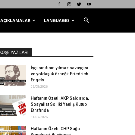
AÇIKLAMALAR
LANGUAGES
KÖŞE YAZILARI
İşçi sınıfının yılmaz savaşçısı
ve yoldaşlık örneği: Friedrich
Engels
05/08/2026
Haftanın Özeti: AKP Saldırıda,
Sosyalist Sol İki Yanlış Kutup
Etrafında
31/07/2026
Haftanın Özeti: CHP Sağa
Yönelerek Büyümeyi