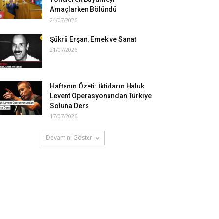
Amaçlarken Bölündü
24/07/2026
Şükrü Erşan, Emek ve Sanat
21/07/2026
Haftanın Özeti: İktidarın Haluk
Levent Operasyonundan Türkiye
Soluna Ders
17/07/2026
Devamını Göster