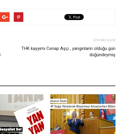
Sonraki İçerik
THK kayyımı Cenap Aşçı , yangınların olduğu gün
i
düğündeymiş