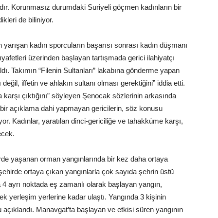
adır. Korunmasız durumdaki Suriyeli göçmen kadınların bir
kleri de biliniyor.
en yarışan kadın sporcuların başarısı sonrası kadın düşmanı
ıyafetleri üzerinden başlayan tartışmada gerici ilahiyatçı
ldı. Takımın “Filenin Sultanları” lakabına gönderme yapan
eğil, iffetin ve ahlakın sultanı olması gerektiğini” iddia etti.
a karşı çıktığını” söyleyen Şenocak sözlerinin arkasında
k bir açıklama dahi yapmayan gericilerin, söz konusu
yor. Kadınlar, yaratılan dinci-gericiliğe ve tahakküme karşı,
ecek.
rde yaşanan orman yangınlarında bir kez daha ortaya
şehirde ortaya çıkan yangınlarla çok sayıda şehrin üstü
4 ayrı noktada eş zamanlı olarak başlayan yangın,
rek yerleşim yerlerine kadar ulaştı. Yangında 3 kişinin
ğu açıklandı. Manavgat’ta başlayan ve etkisi süren yangının