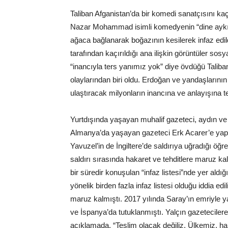
Taliban Afganistan’da bir komedi sanatçısını kaç
Nazar Mohammad isimli komedyenin “dine aykırı iş
ağaca bağlanarak boğazının kesilerek infaz edildiğ
tarafından kaçırıldığı ana ilişkin görüntüler s
“inancıyla ters yanımız yok” diye övdüğü Taliban
olaylarından biri oldu. Erdoğan ve yandaşlarının
ulaştıracak milyonların inancına ve anlayışına t
Yurtdışında yaşayan muhalif gazeteci, aydın ve y
Almanya’da yaşayan gazeteci Erk Acarer’e yapı
Yavuzel’in de İngiltere’de saldırıya uğradığı öğre
saldırı sırasında hakaret ve tehditlere maruz kal
bir süredir konuşulan “infaz listesi”nde yer ald
yönelik birden fazla infaz listesi olduğu iddia e
maruz kalmıştı. 2017 yılında Saray’ın emriyle 
ve İspanya’da tutuklanmıştı. Yalçın gazetecilere
açıklamada, “Teslim olacak değiliz. Ülkemiz, hal