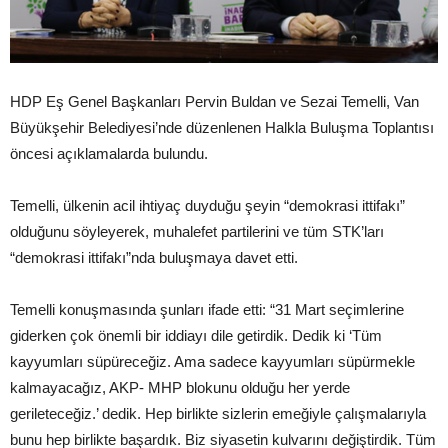
HDP Eş Genel Başkanları Pervin Buldan ve Sezai Temelli, Van
Büyükşehir Belediyesi’nde düzenlenen Halkla Buluşma Toplantısı
öncesi açıklamalarda bulundu.
Temelli, ülkenin acil ihtiyaç duyduğu şeyin “demokrasi ittifakı”
olduğunu söyleyerek, muhalefet partilerini ve tüm STK’ları
“demokrasi ittifakı”nda buluşmaya davet etti.
Temelli konuşmasında şunları ifade etti: “31 Mart seçimlerine
giderken çok önemli bir iddiayı dile getirdik. Dedik ki ‘Tüm
kayyumları süpüreceğiz. Ama sadece kayyumları süpürmekle
kalmayacağız, AKP- MHP blokunu olduğu her yerde
gerileteceğiz.’ dedik. Hep birlikte sizlerin emeğiyle çalışmalarıyla
bunu hep birlikte başardık. Biz siyasetin kulvarını değiştirdik. Tüm