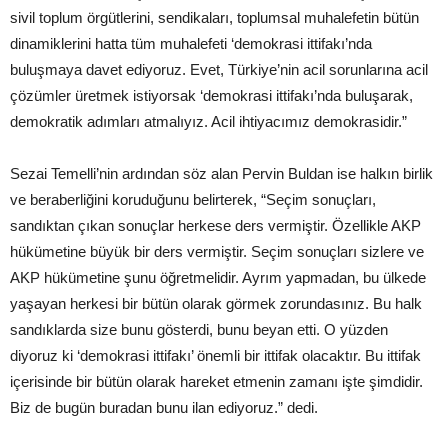
sivil toplum örgütlerini, sendikaları, toplumsal muhalefetin bütün
dinamiklerini hatta tüm muhalefeti ‘demokrasi ittifakı’nda
buluşmaya davet ediyoruz. Evet, Türkiye’nin acil sorunlarına acil
çözümler üretmek istiyorsak ‘demokrasi ittifakı’nda buluşarak,
demokratik adımları atmalıyız. Acil ihtiyacımız demokrasidir.”
Sezai Temelli’nin ardından söz alan Pervin Buldan ise halkın birlik
ve beraberliğini koruduğunu belirterek, “Seçim sonuçları,
sandıktan çıkan sonuçlar herkese ders vermiştir. Özellikle AKP
hükümetine büyük bir ders vermiştir. Seçim sonuçları sizlere ve
AKP hükümetine şunu öğretmelidir. Ayrım yapmadan, bu ülkede
yaşayan herkesi bir bütün olarak görmek zorundasınız. Bu halk
sandıklarda size bunu gösterdi, bunu beyan etti. O yüzden
diyoruz ki ‘demokrasi ittifakı’ önemli bir ittifak olacaktır. Bu ittifak
içerisinde bir bütün olarak hareket etmenin zamanı işte şimdidir.
Biz de bugün buradan bunu ilan ediyoruz.” dedi.