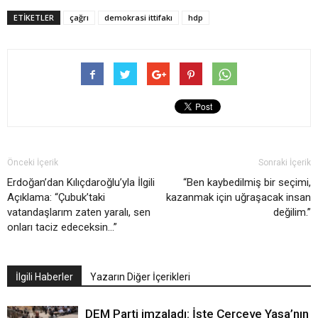
ETIKETLER
çağrı
demokrasi ittifakı
hdp
Önceki İçerik
Sonraki İçerik
Erdoğan’dan Kılıçdaroğlu’yla İlgili
“Ben kaybedilmiş bir seçimi,
Açıklama: “Çubuk’taki
kazanmak için uğraşacak insan
vatandaşlarım zaten yaralı, sen
değilim.”
onları taciz edeceksin…”
İlgili Haberler
Yazarın Diğer İçerikleri
DEM Parti imzaladı: İşte Çerçeve Yasa’nın