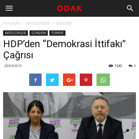
Ana Sayfa
KATEGORİLER
GÜNDEM
KATEGORİLER
GÜNDEM
TÜRKİYE
HDP’den “Demokrasi İttifakı”
Çağrısı
28/04/2019
1543
0