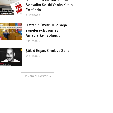
Sosyalist Sol İki Yanlış Kutup
Etrafında
31/07/2026
Haftanın Özeti: CHP Sağa
Yönelerek Büyümeyi
Amaçlarken Bölündü
24/07/2026
Şükrü Erşan, Emek ve Sanat
21/07/2026
Devamını Göster