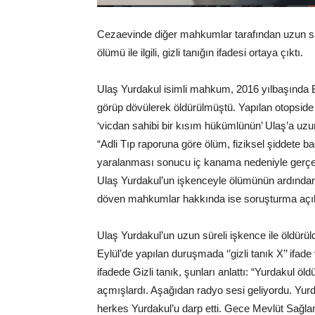
Cezaevinde diğer mahkumlar tarafından uzun sü
ölümü ile ilgili, gizli tanığın ifadesi ortaya çıktı.
Ulaş Yurdakul isimli mahkum, 2016 yılbaşında B
görüp dövülerek öldürülmüştü. Yapılan otopsid
‘vicdan sahibi bir kısım hükümlünün’ Ulaş’a uzun
“Adli Tıp raporuna göre ölüm, fiziksel şiddete ba
yaralanması sonucu iç kanama nedeniyle gerçekl
Ulaş Yurdakul’un işkenceyle ölümünün ardından, c
döven mahkumlar hakkında ise soruşturma açıl
Ulaş Yurdakul’un uzun süreli işkence ile öldür
Eylül’de yapılan duruşmada ‘’gizli tanık X’’ ifade
ifadede Gizli tanık, şunları anlattı: “Yurdakul
açmışlardı. Aşağıdan radyo sesi geliyordu. Yu
herkes Yurdakul’u darp etti. Gece Mevlüt Sağl