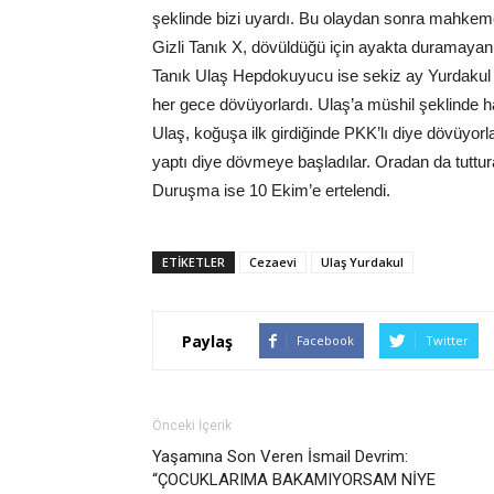
şeklinde bizi uyardı. Bu olaydan sonra mahkeme
Gizli Tanık X, dövüldüğü için ayakta duramayan Y
Tanık Ulaş Hepdokuyucu ise sekiz ay Yurdakul il
her gece dövüyorlardı. Ulaş’a müshil şeklinde ha
Ulaş, koğuşa ilk girdiğinde PKK’lı diye dövüyor
yaptı diye dövmeye başladılar. Oradan da tuttur
Duruşma ise 10 Ekim’e ertelendi.
ETIKETLER
Cezaevi
Ulaş Yurdakul
Paylaş
Facebook
Twitter
Önceki İçerik
Yaşamına Son Veren İsmail Devrim:
“ÇOCUKLARIMA BAKAMIYORSAM NİYE