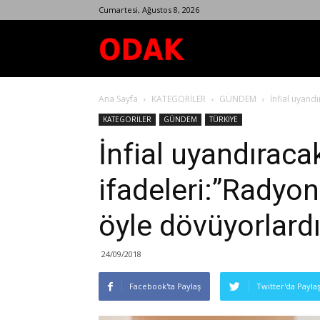
Cumartesi, Ağustos 8, 2026
Odak
Ana Sayfa
KATEGORİLER
GÜNDEM
İnfial uyandı
Dergisi
KATEGORİLER
GÜNDEM
TÜRKİYE
İnfial uyandıracak
ifadeleri:”Radyon
öyle dövüyorlardı!
24/09/2018
Facebook'ta Paylaş
Twitter'da Payla