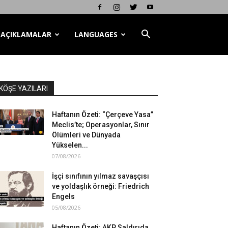
AÇIKLAMALAR
LANGUAGES
KÖŞE YAZILARI
Haftanın Özeti: “Çerçeve Yasa”
Meclis’te; Operasyonlar, Sınır
Ölümleri ve Dünyada
Yükselen...
07/08/2026
İşçi sınıfının yılmaz savaşçısı
ve yoldaşlık örneği: Friedrich
Engels
05/08/2026
Haftanın Özeti: AKP Saldırıda,