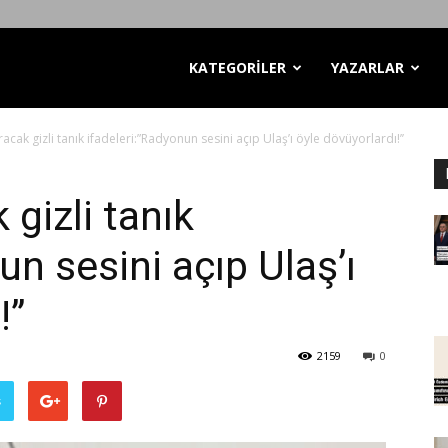
KATEGORİLER
YAZARLAR
racak gizli tanık ifadeleri:”Radyonun sesini açıp Ulaş’ı öyle dövüyorlardı!’’
 gizli tanık
un sesini açıp Ulaş’ı
’’
2159
0
ş