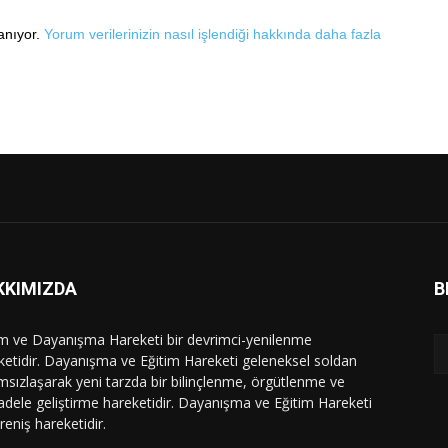
lanıyor.
Yorum verilerinizin nasıl işlendiği hakkında daha fazla
KKIMIZDA
B
im ve Dayanışma Hareketi bir devrimci-yenilenme
ketidir. Dayanışma ve Eğitim Hareketi geleneksel soldan
msızlaşarak yeni tarzda bir bilinçlenme, örgütlenme ve
dele geliştirme hareketidir. Dayanışma ve Eğitim Hareketi
ireniş hareketidir.