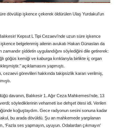
re dövülüp işkence çekerek öldürülen Ulaş Yurdakul’un
alıkesir/ Kepsut L Tipi Cezaevi’nde uzun süre işkence
e işkence belgelenmiş ailenin avukatı Hakan Günaslan da
 zamandır şiddetin uygulandığını söylediğini dile getirerek:
ğlı göğüs kemiği ve kaburga kırıklarıyla birlikte iç organ
eşmiştir.’’ açıklamasını yapmıştı.
ezaevi görevlileri hakkında takipsizlik kararı verilmiş,
mıştı.
üldüğü davanın, Balıkesir 1. Ağır Ceza Mahkemesi’nde, 13
 verdi; söylediklerinin vehameti ise dehşet ötesi idi. Verilen
 öldüğünde koğuştaydım. Gece radyonun sesini sonuna kadar
rdakul, bu arada dövüldü. Şu an mahkemede yargılanan
am, ‘Fazla ses yapmayın, uyuyun. Odalardan çıkmayın’