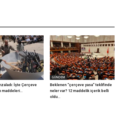
GÜNDEM
mzaladı: İşte Çerçeve
Beklenen “çerçeve yasa” teklifinde
m maddeleri…
neler var? 12 maddelik içerik belli
oldu…