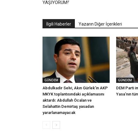
YAŞIYORUM!’
İlgili Haberler
Yazarın Diğer İçerikleri
GÜNDEM
GÜNDEM
Abdulkadir Selvi, Akın Gürlek’in AKP
DEM Parti i
MKYK toplantısındaki açıklamasını
Yasa’nın tü
aktardı: Abdullah Öcalan ve
Selahattin Demirtaş yasadan
yararlanamayacak