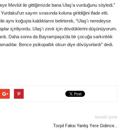
ye Mevlüt ile gittiğimizde bana Ulaş’a vurduğunu söyledi.”
urdakul’un sayım sırasında koluna girildiğini ifade etti.
e aynı koğuşta kaldıklarını belirterek, “Ulaş’ı neredeyse
plar içiriliyordu. Ulaş’ı zevk için dövdüklerini düşünüyorum.
lardı. Daha sonra da Bayrampaşa’da bir çocuğa sarkıntılık
amadılar. Bence psikopatlık olsun diye dövüyorlardı” dedi.
Sonraki İçerik
Torpil Faksı Yanlış Yere Gidince…