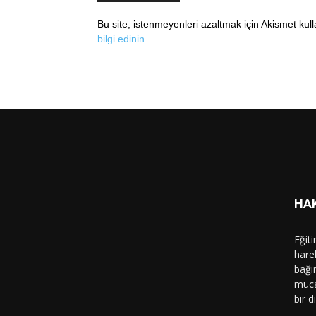
Bu site, istenmeyenleri azaltmak için Akismet kul
bilgi edinin
.
HA
Eğit
hare
bağı
müca
bir d