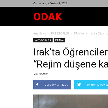
Cumartesi, Ağustos 8, 2026
Odak
Ana Sayfa
KATEGORİLER
DÜNYA
Irak’ta Öğrenc
Dergisi
KATEGORİLER
DÜNYA
Irak’ta Öğrencile
“Rejim düşene ka
28/10/2019
Facebook'ta Paylaş
Twitter'da Payla