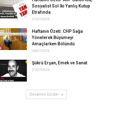
Sosyalist Sol İki Yanlış Kutup
Etrafında
31/07/2026
Haftanın Özeti: CHP Sağa
Yönelerek Büyümeyi
Amaçlarken Bölündü
24/07/2026
Şükrü Erşan, Emek ve Sanat
21/07/2026
Devamını Göster