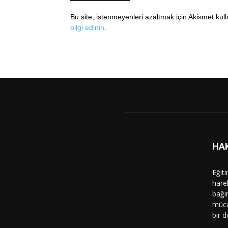
Bu site, istenmeyenleri azaltmak için Akismet kul
bilgi edinin
.
HA
Eğit
hare
bağı
müca
bir d