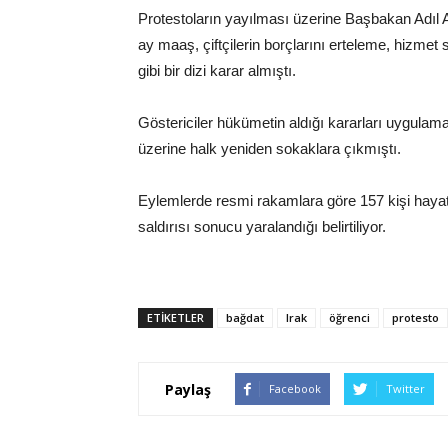
Protestoların yayılması üzerine Başbakan Adıl 
ay maaş, çiftçilerin borçlarını erteleme, hizmet
gibi bir dizi karar almıştı.
Göstericiler hükümetin aldığı kararları uygulam
üzerine halk yeniden sokaklara çıkmıştı.
Eylemlerde resmi rakamlara göre 157 kişi hayatı
saldırısı sonucu yaralandığı belirtiliyor.
ETIKETLER
bağdat
Irak
öğrenci
protesto
Paylaş
Facebook
Twitter