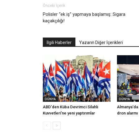
Önceki İçerik
Polisler “ek iş” yapmaya başlamış: Sigara
kaçakçılığı!
İlgili Haberler
Yazarın Diğer İçerikleri
DÜNYA
DÜNYA
ABD’den Küba Devrimci Silahlı
Almanya’da 
Kuvvetleri’ne yeni yaptırımlar
dron alarmı