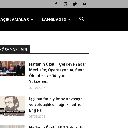
AÇIKLAMALAR
LANGUAGES
KÖŞE YAZILARI
Haftanın Özeti: “Çerçeve Yasa”
Meclis’te; Operasyonlar, Sınır
Ölümleri ve Dünyada
Yükselen...
07/08/2026
İşçi sınıfının yılmaz savaşçısı
ve yoldaşlık örneği: Friedrich
Engels
05/08/2026
Haftanın Özeti: AKP Saldırıda,