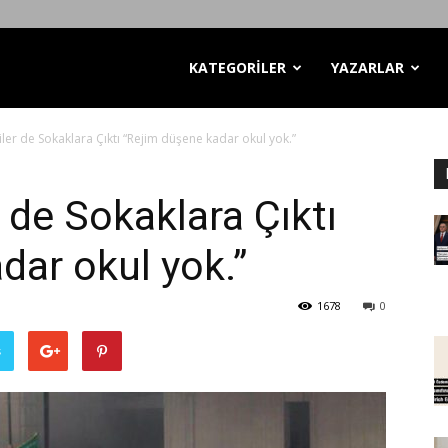
KATEGORİLER
YAZARLAR
iler de Sokaklara Çıktı “Rejim düşene kadar okul yok.”
r de Sokaklara Çıktı
dar okul yok.”
1678
0
ş