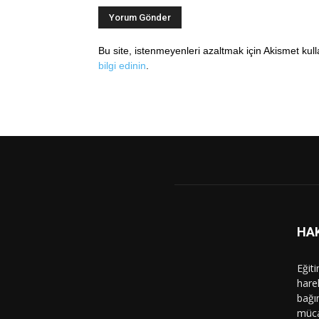
Bu site, istenmeyenleri azaltmak için Akismet kul
bilgi edinin
.
HA
Eğit
hare
bağı
müca