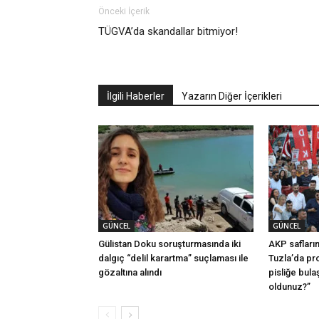
Önceki İçerik
TÜGVA’da skandallar bitmiyor!
İlgili Haberler
Yazarın Diğer İçerikleri
GÜNCEL
GÜNCEL
Gülistan Doku soruşturmasında iki
AKP safları
dalgıç “delil karartma” suçlaması ile
Tuzla’da pro
gözaltına alındı
pisliğe bula
oldunuz?”