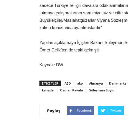
sadece Türkiye ile ilgili davalara odaklanmaları
tutmaya çalışmalarının samimiyetsiz ve çifte sta
Büyükelçiler/Maslahatgüzarlar Viyana Sözleşmes
kalma konusunda uyarılmışlardır”
Yapılan açıklamaya İçişleri Bakanı Süleyman
Ömer Çelik’ten de tepki gelmişti.
Kaynak: DW
ETIKETLER
ABD
akp
Almanya
Danimarka
kanada
Osman Kavala
Süleyman Soylu
Paylaş
Facebook
Twitter