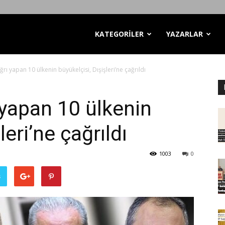
KATEGORİLER
YAZARLAR
ğrı yapan 10 ülkenin büyükelçisi, Dışişleri’ne çağrıldı
 yapan 10 ülkenin
leri’ne çağrıldı
1003
0
ş