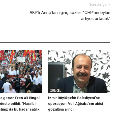
Sonraki İçerik
AKP’li Arınç’tan ilginç sözler: “CHP’nin oyları
artıyor, artacak”
GÜNCEL
na geçen Eren Ali Bingöl
İzmir Büyükşehir Belediyesi’ne
testo edildi: “Nasıl bir
operasyon: Veli Ağbaba’nın abisi
ştınız da bu kadar satılık
gözaltına alındı