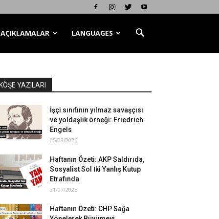
AÇIKLAMALAR
LANGUAGES
KÖŞE YAZILARI
İşçi sınıfının yılmaz savaşçısı
ve yoldaşlık örneği: Friedrich
Engels
05/08/2026
Haftanın Özeti: AKP Saldırıda,
Sosyalist Sol İki Yanlış Kutup
Etrafında
31/07/2026
Haftanın Özeti: CHP Sağa
Yönelerek Büyümeyi