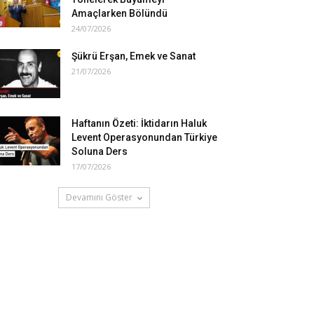
Amaçlarken Bölündü
24/07/2026
Şükrü Erşan, Emek ve Sanat
21/07/2026
Haftanın Özeti: İktidarın Haluk
Levent Operasyonundan Türkiye
Soluna Ders
17/07/2026
Devamını Göster