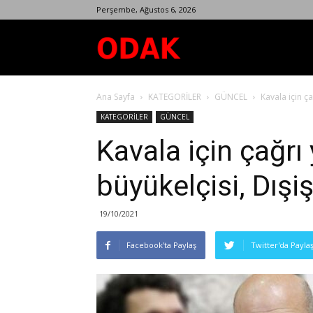
Perşembe, Ağustos 6, 2026
Odak
Ana Sayfa
KATEGORİLER
GÜNCEL
Kavala için ça
Dergisi
KATEGORİLER
GÜNCEL
Kavala için çağrı
büyükelçisi, Dışiş
19/10/2021
Facebook'ta Paylaş
Twitter'da Payla