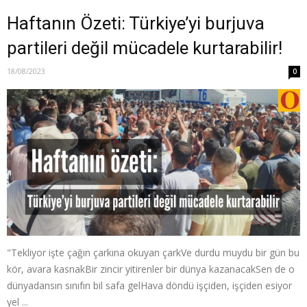
Haftanın Özeti: Türkiye’yi burjuva
partileri değil mücadele kurtarabilir!
18/08/2023
0
"Tekliyor işte çağın çarkına okuyan çarkVe durdu muydu bir gün bu
kör, avara kasnakBir zincir yitirenler bir dünya kazanacakSen de o
dünyadansın sınıfın bil safa gelHava döndü işçiden, işçiden esiyor
yel ...