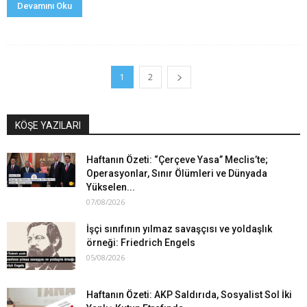
Devamını Oku
1
2
KÖŞE YAZILARI
Haftanın Özeti: “Çerçeve Yasa” Meclis’te;
Operasyonlar, Sınır Ölümleri ve Dünyada
Yükselen...
07/08/2026
İşçi sınıfının yılmaz savaşçısı ve yoldaşlık
örneği: Friedrich Engels
05/08/2026
Haftanın Özeti: AKP Saldırıda, Sosyalist Sol İki