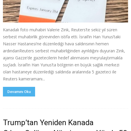
Kanadalı foto muhabiri Valerie Zink, Reuters’te sekiz yıl süren
serbest muhabirlik görevinden istifa etti. İsrail’in Han Yunus’taki
Nasser Hastanesi’ne düzenlediği hava saldırısının hemen
ardındanReuters serbest muhabirliğinden ayrıldığını duyuran Zink,
ajansı Gazze’de gazetecilerin hedef alınmasını meşrulaştırmakla
suçladı. İsrail’in Han Yunus’ta bölgenin en büyük sağlık merkezi
olan hastaneye düzenlediği saldırıda aralarında 5 gazeteci ile
Reuters kameramanı...
Devamını Oku
Trump’tan Yeniden Kanada