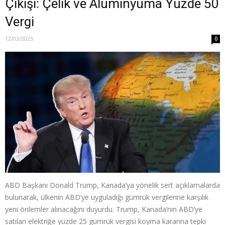
Çıkışı: Çelik ve Alüminyuma Yüzde 50
Vergi
12/03/2025
0
ABD Başkanı Donald Trump, Kanada’ya yönelik sert açıklamalarda
bulunarak, ülkenin ABD’ye uyguladığı gümrük vergilerine karşılık
yeni önlemler alınacağını duyurdu. Trump, Kanada’nın ABD’ye
satılan elektriğe yüzde 25 gümrük vergisi koyma kararına tepki