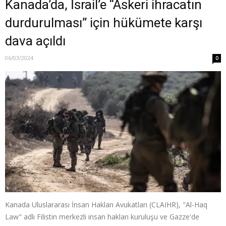
Kanada’da, İsrail’e “Askeri ihracatın
durdurulması” için hükümete karşı
dava açıldı
06/03/2024
0
Kanada Uluslararası İnsan Hakları Avukatları (CLAIHR), "Al-Haq
Law" adlı Filistin merkezli insan hakları kuruluşu ve Gazze'de