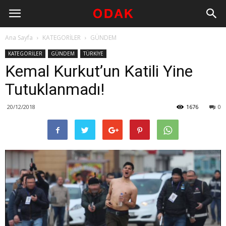
Ana Sayfa
KATEGORİLER
GÜNDEM
KATEGORİLER
GÜNDEM
TÜRKİYE
Kemal Kurkut’un Katili Yine
Tutuklanmadı!
20/12/2018
1676
0