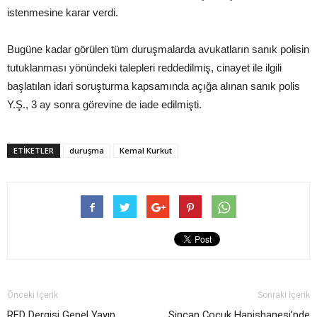
istenmesine karar verdi.
Bugüne kadar görülen tüm duruşmalarda avukatların sanık polisin
tutuklanması yönündeki talepleri reddedilmiş, cinayet ile ilgili
başlatılan idari soruşturma kapsamında açığa alınan sanık polis
Y.Ş., 3 ay sonra görevine de iade edilmişti.
ETIKETLER
duruşma
Kemal Kurkut
Önceki İçerik
Sonraki İçerik
RED Dergisi Genel Yayın
Sincan Çocuk Hapishanesi’nde