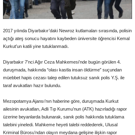
2017 yılında Diyarbakır’daki Newroz kutlamaları sırasında, polisin
açtığı ateş sonucu hayatını kaybeden üniversite öğrencisi Kemal
Kurkut’un katili yine tutuklanmadı.
Diyarbakır 7’nci Ağır Ceza Mahkemesi’nde bugün görülen 4.
duruşmada, hakkında “olası kastla insan öldürme” suçundan
müebbet hapis cezası talep edilen tutuksuz sanık polis Y.Ş. ile
taraf avukatları hazır bulundu.
Mezopotamya Ajansı’nın haberine göre, duruşmada Kurkut
ailesinin avukatları, Adli Tıp Kurumu’nun (ATK) hazırladığı rapor
üzerine beyanlarda bulunarak, sanık polis hakkında tutuklama
talebini yineledi. Mahkeme heyeti talebi reddederek, Ulusal
Kriminal Bürosu’ndan olayın meydana gelişine ilişkin rapor