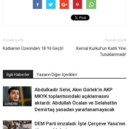
Önceki İçerik
Sonraki İçerik
Katliamın Üzerinden 18 Yıl Geçti!
Kemal Kurkut’un Katili Yine
Tutuklanmadı!
İlgili Haberler
Yazarın Diğer İçerikleri
Abdulkadir Selvi, Akın Gürlek’in AKP
MKYK toplantısındaki açıklamasını
aktardı: Abdullah Öcalan ve Selahattin
GÜNDEM
Demirtaş yasadan yararlanamayacak
DEM Parti imzaladı: İşte Çerçeve Yasa’nın