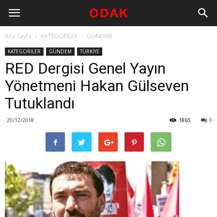
Ana Sayfa
KATEGORİLER
GÜNDEM
KATEGORİLER
GÜNDEM
TÜRKİYE
RED Dergisi Genel Yayın
Yönetmeni Hakan Gülseven
Tutuklandı
20/12/2018
1865
0