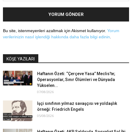
Bu site, istenmeyenleri azaltmak için Akismet kullanıyor.
Yorum
verilerinizin nasıl işlendiği hakkında daha fazla bilgi edinin
.
KÖŞE YAZILARI
Haftanın Özeti: “Çerçeve Yasa” Meclis’te;
Operasyonlar, Sınır Ölümleri ve Dünyada
Yükselen...
07/08/2026
İşçi sınıfının yılmaz savaşçısı ve yoldaşlık
örneği: Friedrich Engels
05/08/2026
Haftanın Özeti: AKP Saldırıda, Sosyalist Sol İki