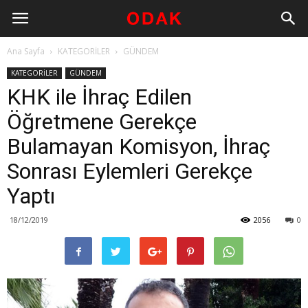
Ana Sayfa
KATEGORİLER
GÜNDEM
KATEGORİLER
GÜNDEM
KHK ile İhraç Edilen
Öğretmene Gerekçe
Bulamayan Komisyon, İhraç
Sonrası Eylemleri Gerekçe
Yaptı
18/12/2019
2056
0