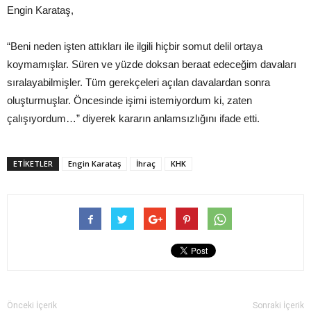
Engin Karataş,
“Beni neden işten attıkları ile ilgili hiçbir somut delil ortaya
koymamışlar. Süren ve yüzde doksan beraat edeceğim davaları
sıralayabilmişler. Tüm gerekçeleri açılan davalardan sonra
oluşturmuşlar. Öncesinde işimi istemiyordum ki, zaten
çalışıyordum…” diyerek kararın anlamsızlığını ifade etti.
ETIKETLER
Engin Karataş
İhraç
KHK
Önceki İçerik
Sonraki İçerik