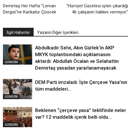
Demirtaş Her Hafta “Leman
“Hürriyet Gazetesi işten çıkardığı
Dergisi”ne Karikatür Çizecek
46 çalışanın hakkını vermiyor.”
İlgili Haberler
Yazarın Diğer İçerikleri
Abdulkadir Selvi, Akın Gürlek’in AKP
MKYK toplantısındaki açıklamasını
aktardı: Abdullah Öcalan ve Selahattin
GÜNDEM
Demirtaş yasadan yararlanamayacak
DEM Parti imzaladı: İşte Çerçeve Yasa’nın
tüm maddeleri…
GÜNDEM
Beklenen “çerçeve yasa” teklifinde neler
var? 12 maddelik içerik belli oldu…
GÜNDEM