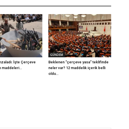
GÜNDEM
mzaladı: İşte Çerçeve
Beklenen “çerçeve yasa” teklifinde
m maddeleri…
neler var? 12 maddelik içerik belli
oldu…