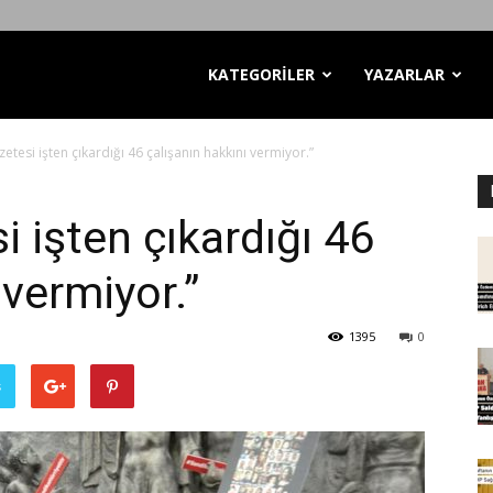
KATEGORİLER
YAZARLAR
etesi işten çıkardığı 46 çalışanın hakkını vermiyor.”
i işten çıkardığı 46
 vermiyor.”
1395
0
ş