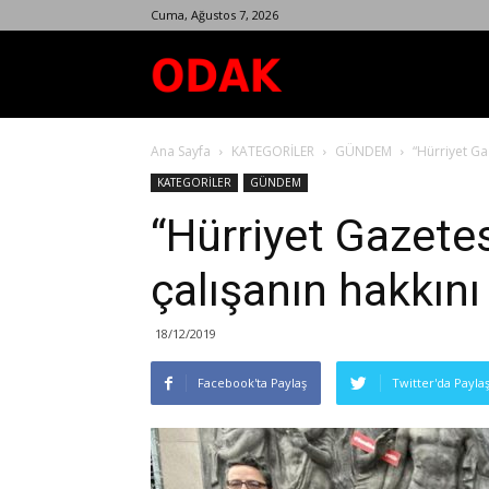
Cuma, Ağustos 7, 2026
Odak
Ana Sayfa
KATEGORİLER
GÜNDEM
“Hürriyet Gaz
Dergisi
KATEGORİLER
GÜNDEM
“Hürriyet Gazetes
çalışanın hakkını
18/12/2019
Facebook'ta Paylaş
Twitter'da Payla