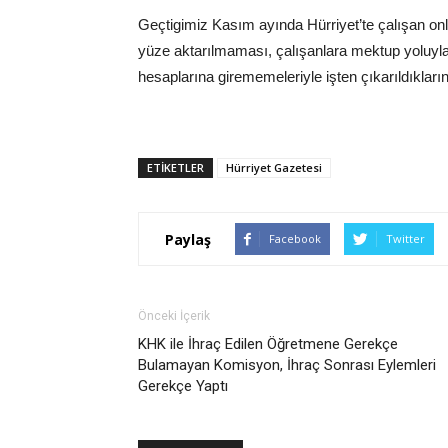
Geçtigimiz Kasım ayında Hürriyet’te çalışan onla
yüze aktarılmaması, çalışanlara mektup yoluyla t
hesaplarına girememeleriyle işten çıkarıldıkların
ETIKETLER
Hürriyet Gazetesi
Paylaş
Facebook
Twitter
Önceki İçerik
KHK ile İhraç Edilen Öğretmene Gerekçe
Bulamayan Komisyon, İhraç Sonrası Eylemleri
Gerekçe Yaptı