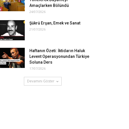
Amaçlarken Bölündü
24/07/2026
Şükrü Erşan, Emek ve Sanat
21/07/2026
Haftanın Özeti: İktidarın Haluk
Levent Operasyonundan Türkiye
Soluna Ders
17/07/2026
Devamını Göster