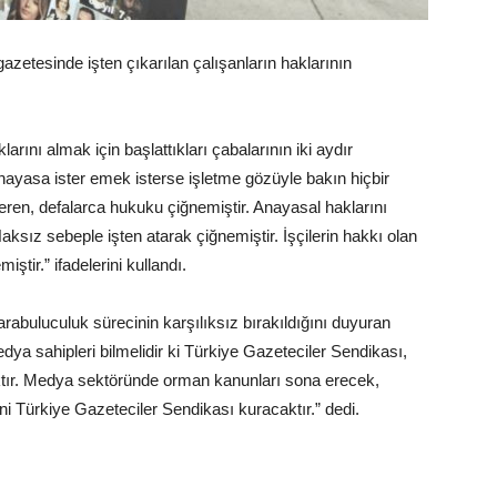
azetesinde işten çıkarılan çalışanların haklarının
rını almak için başlattıkları çabalarının iki aydır
 anayasa ister emek isterse işletme gözüyle bakın hiçbir
eren, defalarca hukuku çiğnemiştir. Anayasal haklarını
aksız sebeple işten atarak çiğnemiştir. İşçilerin hakkı olan
tir.” ifadelerini kullandı.
 arabuluculuk sürecinin karşılıksız bırakıldığını duyuran
dya sahipleri bilmelidir ki Türkiye Gazeteciler Sendikası,
tır. Medya sektöründe orman kanunları sona erecek,
ini Türkiye Gazeteciler Sendikası kuracaktır.” dedi.