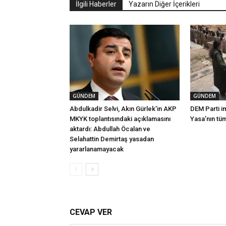
İlgili Haberler
Yazarın Diğer İçerikleri
GÜNDEM
GÜNDEM
Abdulkadir Selvi, Akın Gürlek’in AKP
DEM Parti i
MKYK toplantısındaki açıklamasını
Yasa’nın tü
aktardı: Abdullah Öcalan ve
Selahattin Demirtaş yasadan
yararlanamayacak
CEVAP VER