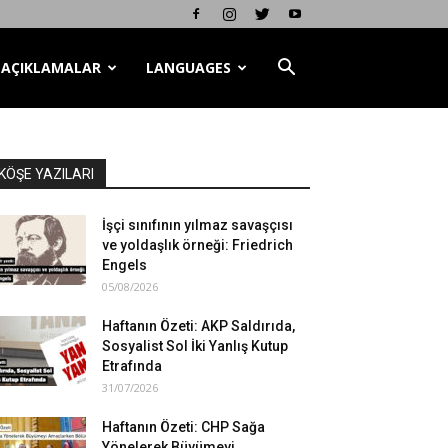
AÇIKLAMALAR
LANGUAGES
KÖŞE YAZILARI
İşçi sınıfının yılmaz savaşçısı
ve yoldaşlık örneği: Friedrich
Engels
05/08/2026
Haftanın Özeti: AKP Saldırıda,
Sosyalist Sol İki Yanlış Kutup
Etrafında
31/07/2026
Haftanın Özeti: CHP Sağa
Yönelerek Büyümeyi