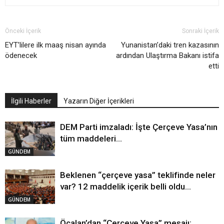
Önceki İçerik
Sonraki İçerik
EYT’lilere ilk maaş nisan ayında
Yunanistan’daki tren kazasının
ödenecek
ardından Ulaştırma Bakanı istifa
etti
İlgili Haberler
Yazarın Diğer İçerikleri
DEM Parti imzaladı: İşte Çerçeve Yasa’nın
tüm maddeleri…
GÜNDEM
Beklenen “çerçeve yasa” teklifinde neler
var? 12 maddelik içerik belli oldu…
GÜNDEM
Öcalan’dan “Çerçeve Yasa” mesajı: