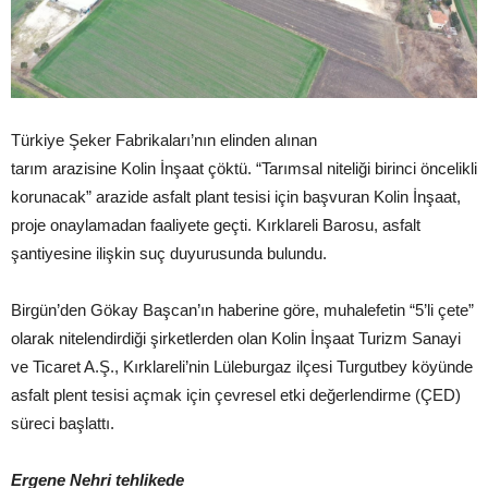
Türkiye Şeker Fabrikaları’nın elinden alınan
tarım arazisine Kolin İnşaat çöktü. “Tarımsal niteliği birinci öncelikli
korunacak” arazide asfalt plant tesisi için başvuran Kolin İnşaat,
proje onaylamadan faaliyete geçti. Kırklareli Barosu, asfalt
şantiyesine ilişkin suç duyurusunda bulundu.
Birgün’den Gökay Başcan’ın haberine göre, muhalefetin “5’li çete”
olarak nitelendirdiği şirketlerden olan Kolin İnşaat Turizm Sanayi
ve Ticaret A.Ş., Kırklareli’nin Lüleburgaz ilçesi Turgutbey köyünde
asfalt plent tesisi açmak için çevresel etki değerlendirme (ÇED)
süreci başlattı.
Ergene Nehri tehlikede