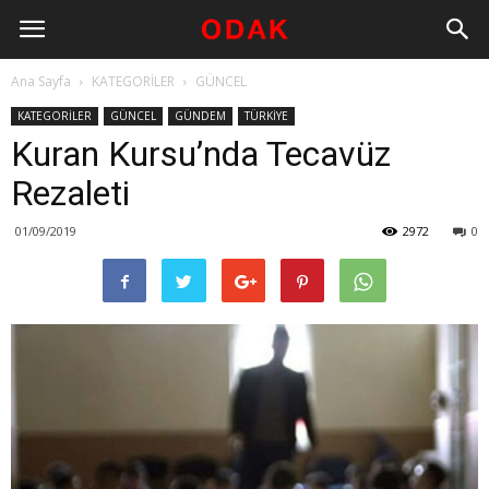
Ana Sayfa
KATEGORİLER
GÜNCEL
KATEGORİLER
GÜNCEL
GÜNDEM
TÜRKİYE
Kuran Kursu’nda Tecavüz
Rezaleti
01/09/2019
2972
0