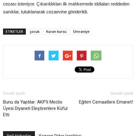
cezası isteniyor. Çıkarıldıkları ilk mahkemede iddiaları reddeden
sanıklar, tutuklanarak cezaevine gönderildi.
ETIKETLER
çocuk
Kuran kursu
Ümraniye
Önceki İçerik
Sonraki İçerik
Bunu da Yaptılar: AKP’li Meclis
Eğitim Cemaatlere Emanet!
Üyesi Diyaneti Eleştirenlere Küfür
Etti