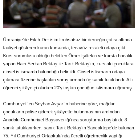
Ümraniye’de Fıkıh-Der isimli ruhsatsız bir derneğin çatısı altında
faaliyet gösteren kuran kursunda, tecavüz rezaleti ortaya çıktı.
Kurs sorumlusu olduğu belirtilen Ömer Işıltekin ve kursta hocalık
yapan Hacı Serkan Bektaş ile Tarık Bektaş’ın, kurstaki çocuklara
cinsel istismarda bulunduğu belirtildi. Cinsel istismarın ortaya
çıkması üzerine başlatılan soruşturmada üç sanık tutuklandı. Altı
öğrenci şikâyetçi olurken 20’yi aşkın çocuğun istismara uğramış.
Cumhuriyet’ten Seyhan Avşar’ın haberine göre, mağdur
çocukların polise giderek şikâyette bulunmasının ardından
Anadolu Cumhuriyet Başsavcılığı’nca soruşturma başlatıldı. 3
sanık tutuklanırken, sanık Tarık Bektaş’ın Sancaktepe’de bulunan
75. Yıl Cumhuriyet Ortaokulu’nda ücretli öğretmenlik yaptığı