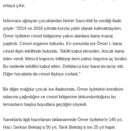
ortaya çıktı.
İstismara uğrayan çocuklardan birinin Savcılılık’ta verdiği ifade
şöyle: “2014 ve 2016 yılında kursta yatılı olarak kalmaktaydım.
Ömer Işıltekin cinsel bölgesine yakın alanlara bana masaj
yaptırdı. Cinsel organını tutturdu. En sonunda ise Ömer I. bana
cinsel ilişki teklifinde bulundu. Teklifi kabul etmedim. Ancak bana
ödev verdi. Mescit kapısını kilitleyip beni yalnız başıma aç bıraktı.
Bu nedenle teklifini kabul ettim. Defalarca kez bana tecavüz etti.
Diğer hocalarla da cinsel ilişkiye zorladı.”
Bir diğer mağdur çocuk ise ifadesinde, Ömer Işıktekin kendisini
odasına çağırdığını ve cinsel bölgesine dokundurduğunu bu
temasların başka boyutlara geçtiğini söyledi.
Sanıklarla ilgili hazırlanan iddianamede Ömer Işıltekin’e 145 yıl,
Hacı Serkan Bektaş’a 50 yıl, Tarık Bektaş’a ise 25 yıl hapis