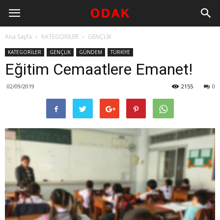
Ana Sayfa
KATEGORİLER
GENÇLİK
KATEGORİLER
GENÇLİK
GÜNDEM
TÜRKİYE
Eğitim Cemaatlere Emanet!
02/09/2019
2155
0