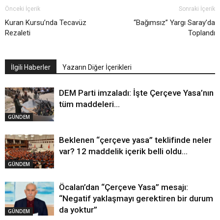
Önceki İçerik
Sonraki İçerik
Kuran Kursu’nda Tecavüz
“Bağımsız” Yargı Saray’da
Rezaleti
Toplandı
İlgili Haberler
Yazarın Diğer İçerikleri
DEM Parti imzaladı: İşte Çerçeve Yasa’nın
tüm maddeleri…
GÜNDEM
Beklenen “çerçeve yasa” teklifinde neler
var? 12 maddelik içerik belli oldu…
GÜNDEM
Öcalan’dan “Çerçeve Yasa” mesajı:
“Negatif yaklaşmayı gerektiren bir durum
da yoktur”
GÜNDEM