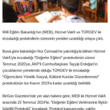
Milli Eğitim Bakanlığı’nın (MEB), Hizmet Vakfı ve TÜRGEV ile
imzaladığı protokollerin süresinin yeniden uzatıldığı ortaya çıktı.
Buna göre bakanlığın Nur Cemaati’ne yakınlığıyla bilinen Hizmet
Vakfı’yla imzaladığı “Değerler Eğitimi” protokolünün süresi
Temmuz 2020’ye, AKP’li Cumhurbaşkanı Tayyip Erdoğan’ın
çocuklarının yönetimde olduğu TÜRGEV ile imzaladığı
“Öğrencilere Yönelik Sosyal, Kültürel Kurslar Düzenlenmesi”
protokolünün ise Kasım 2019’a kadar uzatıldığı belirtildi.
BirGün Gazetesi’nde yer alan habere göre, MEB ile Hizmet Vakfı
arasında 15 Temmuz 2014’te, “Değerler Eğitimi Verilmesine İlişkin
İşbirliği Protokolü” imzalandı. Protokol kapsamında, vakfın