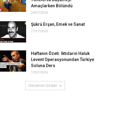
Amaçlarken Bölündü
24/07/2026
Şükrü Erşan, Emek ve Sanat
21/07/2026
Haftanın Özeti: İktidarın Haluk
Levent Operasyonundan Türkiye
Soluna Ders
17/07/2026
Devamını Göster