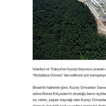
İstanbul ve Trakya’nın kuzeyi boyunca uzanan d
“Muhafaza Ormanı” ilan edilmesi için kampanya 
Binaet’in haberine göre, Kuzey Ormanları Sav
adına Ahmet Kılıçaslan’ın okuduğu basın açıklam
su, nefes, yaşam kaynağı olan Kuzey Ormanlar
alınmalı, her türlü rant ve yağma projesine derha