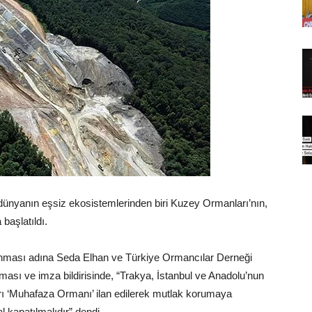
ünyanın eşsiz ekosistemlerinden biri Kuzey Ormanları’nın,
başlatıldı.
unması adına Seda Elhan ve Türkiye Ormancılar Derneği
ası ve imza bildirisinde, “Trakya, İstanbul ve Anadolu’nun
ı ‘Muhafaza Ormanı’ ilan edilerek mutlak korumaya
l kapatılmalıdır” dendi.