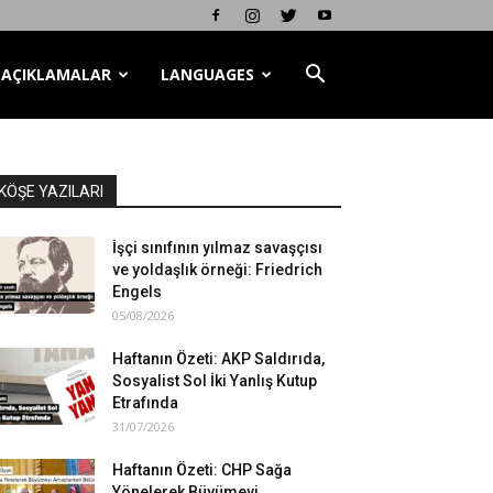
AÇIKLAMALAR
LANGUAGES
KÖŞE YAZILARI
İşçi sınıfının yılmaz savaşçısı
ve yoldaşlık örneği: Friedrich
Engels
05/08/2026
Haftanın Özeti: AKP Saldırıda,
Sosyalist Sol İki Yanlış Kutup
Etrafında
31/07/2026
Haftanın Özeti: CHP Sağa
Yönelerek Büyümeyi