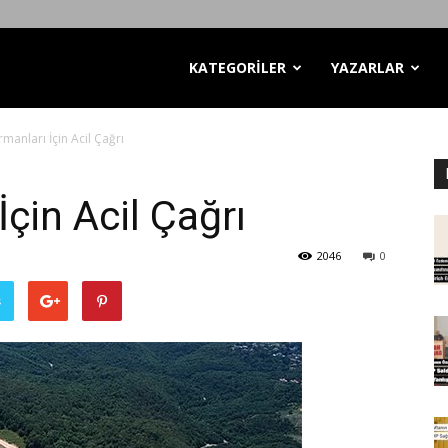
KATEGORİLER
YAZARLAR
manları İçin Acil Çağrı
çin Acil Çağrı
2046
0
ş