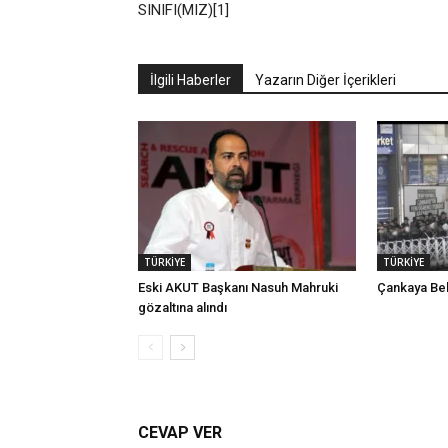
SINIFI(MIZ)[1]
İlgili Haberler
Yazarın Diğer İçerikleri
TÜRKİYE
TÜRKİYE
Eski AKUT Başkanı Nasuh Mahruki
Çankaya Bel
gözaltına alındı
CEVAP VER