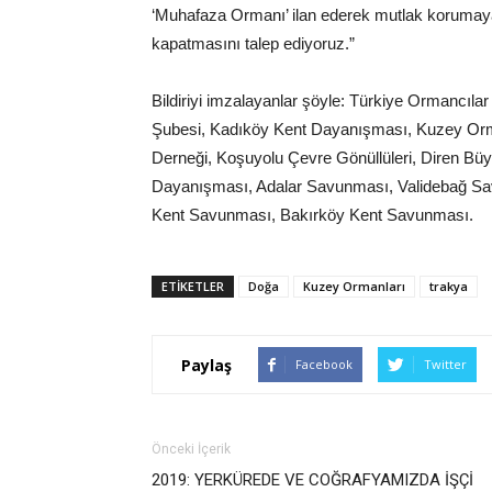
‘Muhafaza Ormanı’ ilan ederek mutlak korumaya 
kapatmasını talep ediyoruz.”
Bildiriyi imzalayanlar şöyle: Türkiye Ormancı
Şubesi, Kadıköy Kent Dayanışması, Kuzey Orm
Derneği, Koşuyolu Çevre Gönüllüleri, Diren Bü
Dayanışması, Adalar Savunması, Validebağ Sa
Kent Savunması, Bakırköy Kent Savunması.
ETIKETLER
Doğa
Kuzey Ormanları
trakya
Paylaş
Facebook
Twitter
Önceki İçerik
2019: YERKÜREDE VE COĞRAFYAMIZDA İŞÇİ