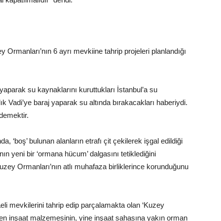
y Ormanları’nın 6 ayrı mevkiine tahrip projeleri planlandığı
yaparak su kaynaklarını kuruttukları İstanbul’a su
ık Vadi’ye baraj yaparak su altında bırakacakları haberiydi.
 demektir.
 ‘boş’ bulunan alanların etrafı çit çekilerek işgal edildiği
ın yeni bir ‘ormana hücum’ dalgasını tetiklediğini
uzey Ormanları’nın atlı muhafaza birliklerince korunduğunu
aeli mevkilerini tahrip edip parçalamakta olan ‘Kuzey
en inşaat malzemesinin, yine inşaat sahasına yakın orman