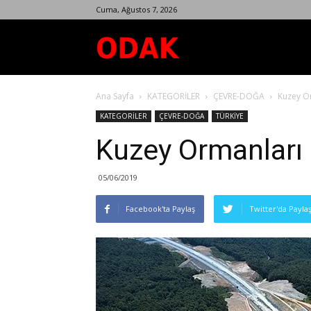
Cuma, Ağustos 7, 2026
Odak
Ana Sayfa
KATEGORİLER
ÇEVRE-DOĞA
Kuzey Or
Dergisi
KATEGORİLER
ÇEVRE-DOĞA
TÜRKİYE
Kuzey Ormanları İ
05/06/2019
Facebook'ta Paylaş
Twitter'da Payla