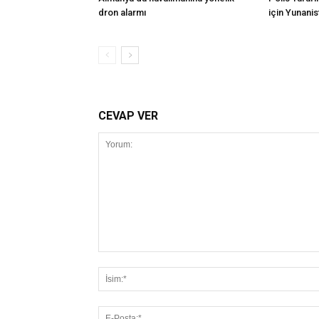
dron alarmı
için Yunanis
CEVAP VER