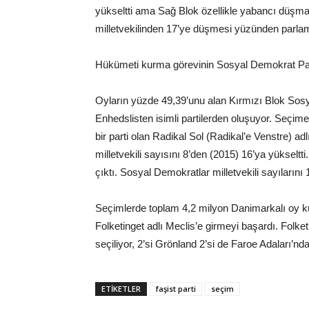
yükseltti ama Sağ Blok özellikle yabancı düşman
milletvekilinden 17’ye düşmesi yüzünden parlam
Hükümeti kurma görevinin Sosyal Demokrat Part
Oyların yüzde 49,39’unu alan Kırmızı Blok Sosya
Enhedslisten isimli partilerden oluşuyor. Seçime 
bir parti olan Radikal Sol (Radikal’e Venstre) adl
milletvekili sayısını 8’den (2015) 16’ya yükseltti.
çıktı. Sosyal Demokratlar milletvekili sayılarını 1
Seçimlerde toplam 4,2 milyon Danimarkalı oy kul
Folketinget adlı Meclis’e girmeyi başardı. Folket
seçiliyor, 2’si Grönland 2’si de Faroe Adaları’nd
ETIKETLER
faşist parti
seçim