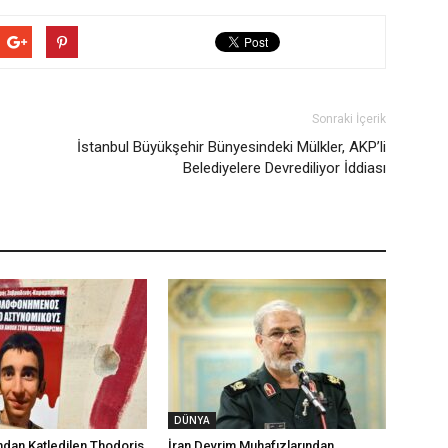
Sonraki İçerik
İstanbul Büyükşehir Bünyesindeki Mülkler, AKP’li
Belediyelere Devrediliyor İddiası
DÜNYA
ından Katledilen Thodoris
İran Devrim Muhafızlarından