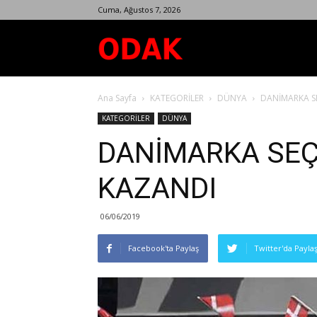
Cuma, Ağustos 7, 2026
Odak
Ana Sayfa
KATEGORİLER
DÜNYA
DANİMARKA SE
Dergisi
KATEGORİLER
DÜNYA
DANİMARKA SEÇ
KAZANDI
06/06/2019
Facebook'ta Paylaş
Twitter'da Payla