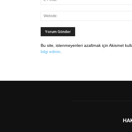
Bu site, istenmeyenleri azaltmak için Akismet kul
bilgi edinin
.
HA