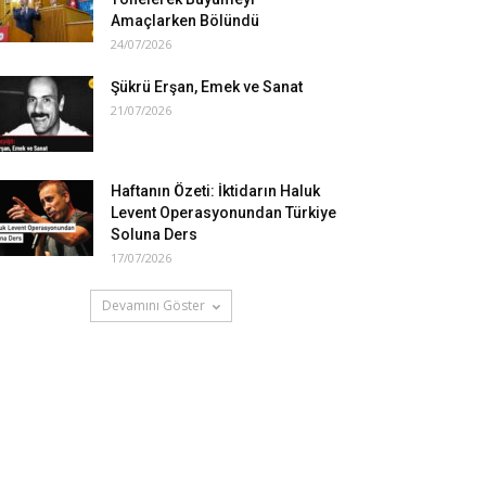
Amaçlarken Bölündü
24/07/2026
Şükrü Erşan, Emek ve Sanat
21/07/2026
Haftanın Özeti: İktidarın Haluk
Levent Operasyonundan Türkiye
Soluna Ders
17/07/2026
Devamını Göster