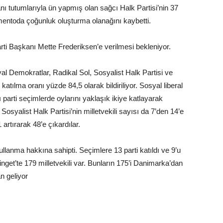
ı tutumlarıyla ün yapmış olan sağcı Halk Partisi’nin 37
entoda çoğunluk oluşturma olanağını kaybetti.
i Başkanı Mette Frederiksen’e verilmesi bekleniyor.
l Demokratlar, Radikal Sol, Sosyalist Halk Partisi ve
katılma oranı yüzde 84,5 olarak bildiriliyor. Sosyal liberal
ı parti seçimlerde oylarını yaklaşık ikiye katlayarak
 Sosyalist Halk Partisi’nin milletvekili sayısı da 7’den 14’e
 artırarak 48’e çıkardılar.
lanma hakkına sahipti. Seçimlere 13 parti katıldı ve 9’u
inget’te 179 milletvekili var. Bunların 175’i Danimarka’dan
an geliyor