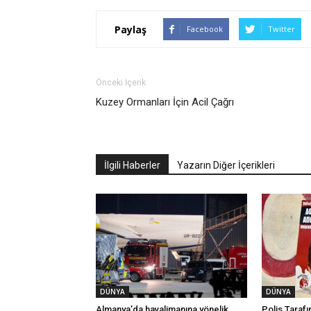
Paylaş
Facebook
Twitter
Önceki İçerik
Kuzey Ormanları İçin Acil Çağrı
İlgili Haberler
Yazarın Diğer İçerikleri
DÜNYA
DÜNYA
Almanya’da havalimanına yönelik
Polis Taraf