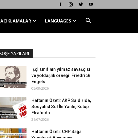
AÇIKLAMALAR
LANGUAGES
KÖŞE YAZILARI
İşçi sınıfının yılmaz savaşçısı
ve yoldaşlık örneği: Friedrich
Engels
05/08/2026
Haftanın Özeti: AKP Saldırıda,
Sosyalist Sol İki Yanlış Kutup
Etrafında
31/07/2026
Haftanın Özeti: CHP Sağa
Yönelerek Büyümeyi