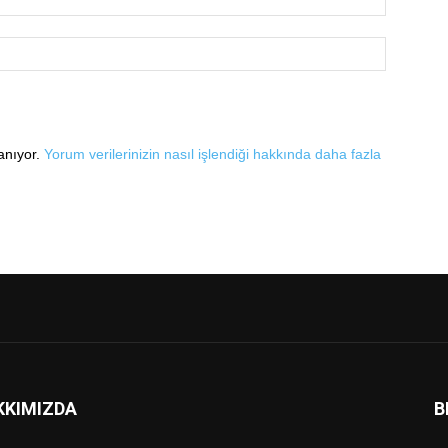
lanıyor.
Yorum verilerinizin nasıl işlendiği hakkında daha fazla
KKIMIZDA
B