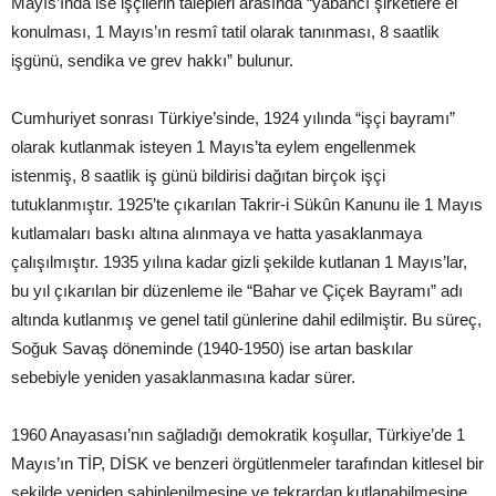
Mayıs’ında ise işçilerin talepleri arasında “yabancı şirketlere el
konulması, 1 Mayıs’ın resmî tatil olarak tanınması, 8 saatlik
işgünü, sendika ve grev hakkı” bulunur.
Cumhuriyet sonrası Türkiye’sinde, 1924 yılında “işçi bayramı”
olarak kutlanmak isteyen 1 Mayıs’ta eylem engellenmek
istenmiş, 8 saatlik iş günü bildirisi dağıtan birçok işçi
tutuklanmıştır. 1925’te çıkarılan Takrir-i Sükûn Kanunu ile 1 Mayıs
kutlamaları baskı altına alınmaya ve hatta yasaklanmaya
çalışılmıştır. 1935 yılına kadar gizli şekilde kutlanan 1 Mayıs’lar,
bu yıl çıkarılan bir düzenleme ile “Bahar ve Çiçek Bayramı” adı
altında kutlanmış ve genel tatil günlerine dahil edilmiştir. Bu süreç,
Soğuk Savaş döneminde (1940-1950) ise artan baskılar
sebebiyle yeniden yasaklanmasına kadar sürer.
1960 Anayasası’nın sağladığı demokratik koşullar, Türkiye’de 1
Mayıs’ın TİP, DİSK ve benzeri örgütlenmeler tarafından kitlesel bir
şekilde yeniden sahiplenilmesine ve tekrardan kutlanabilmesine