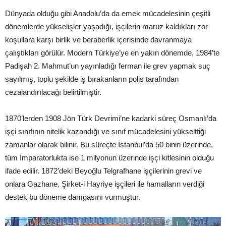
Dünyada olduğu gibi Anadolu’da da emek mücadelesinin çeşitli
dönemlerde yükselişler yaşadığı, işçilerin maruz kaldıkları zor
koşullara karşı birlik ve beraberlik içerisinde davranmaya
çalıştıkları görülür. Modern Türkiye’ye en yakın dönemde, 1984’te
Padişah 2. Mahmut’un yayınladığı ferman ile grev yapmak suç
sayılmış, toplu şekilde iş bırakanların polis tarafından
cezalandırılacağı belirtilmiştir.
1870’lerden 1908 Jön Türk Devrimi’ne kadarki süreç Osmanlı’da
işçi sınıfının nitelik kazandığı ve sınıf mücadelesini yükselttiği
zamanlar olarak bilinir. Bu süreçte İstanbul’da 50 binin üzerinde,
tüm İmparatorlukta ise 1 milyonun üzerinde işçi kitlesinin olduğu
ifade edilir. 1872’deki Beyoğlu Telgrafhane işçilerinin grevi ve
onlara Gazhane, Şirket-i Hayriye işçileri ile hamalların verdiği
destek bu döneme damgasını vurmuştur.