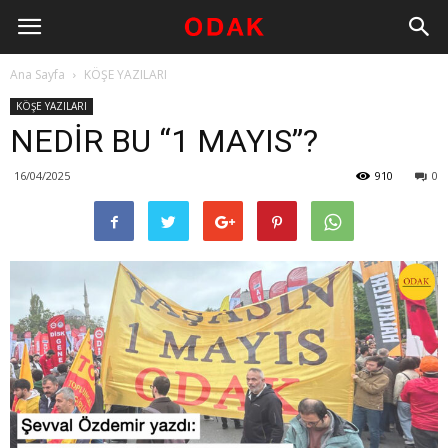
Ana Sayfa
KÖŞE YAZILARI
KÖŞE YAZILARI
NEDİR BU “1 MAYIS”?
16/04/2025
910
0