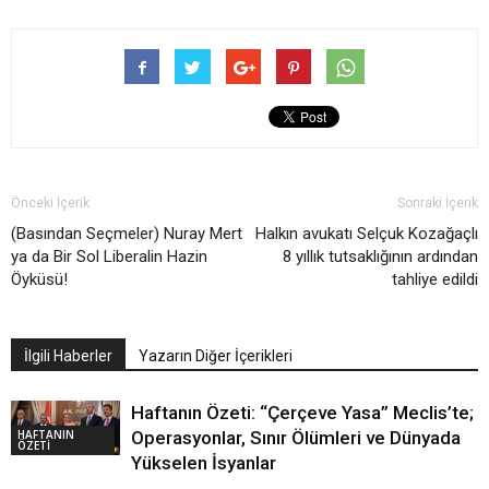
Önceki İçerik
Sonraki İçerik
(Basından Seçmeler) Nuray Mert
Halkın avukatı Selçuk Kozağaçlı
ya da Bir Sol Liberalin Hazin
8 yıllık tutsaklığının ardından
Öyküsü!
tahliye edildi
İlgili Haberler
Yazarın Diğer İçerikleri
Haftanın Özeti: “Çerçeve Yasa” Meclis’te;
HAFTANIN
Operasyonlar, Sınır Ölümleri ve Dünyada
ÖZETİ
Yükselen İsyanlar