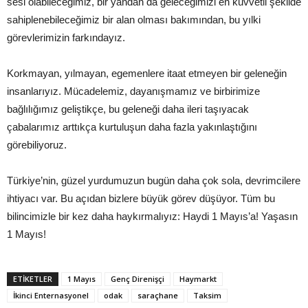
sesi olabileceğimiz, bir yandan da geleceğimizi en kuvvetli şekilde
sahiplenebileceğimiz bir alan olması bakımından, bu yılki
görevlerimizin farkındayız.
Korkmayan, yılmayan, egemenlere itaat etmeyen bir geleneğin
insanlarıyız. Mücadelemiz, dayanışmamız ve birbirimize
bağlılığımız geliştikçe, bu geleneği daha ileri taşıyacak
çabalarımız arttıkça kurtuluşun daha fazla yakınlaştığını
görebiliyoruz.
Türkiye’nin, güzel yurdumuzun bugün daha çok sola, devrimcilere
ihtiyacı var. Bu açıdan bizlere büyük görev düşüyor. Tüm bu
bilincimizle bir kez daha haykırmalıyız: Haydi 1 Mayıs’a! Yaşasın
1 Mayıs!
ETIKETLER
1 Mayıs
Genç Direnişçi
Haymarkt
İkinci Enternasyonel
odak
saraçhane
Taksim