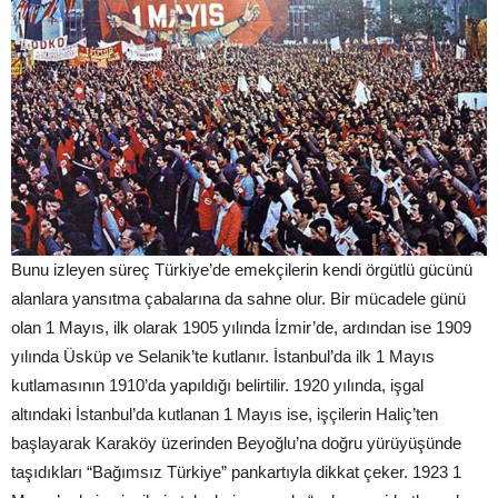
Bunu izleyen süreç Türkiye’de emekçilerin kendi örgütlü gücünü
alanlara yansıtma çabalarına da sahne olur. Bir mücadele günü
olan 1 Mayıs, ilk olarak 1905 yılında İzmir’de, ardından ise 1909
yılında Üsküp ve Selanik’te kutlanır. İstanbul’da ilk 1 Mayıs
kutlamasının 1910’da yapıldığı belirtilir. 1920 yılında, işgal
altındaki İstanbul’da kutlanan 1 Mayıs ise, işçilerin Haliç’ten
başlayarak Karaköy üzerinden Beyoğlu’na doğru yürüyüşünde
taşıdıkları “Bağımsız Türkiye” pankartıyla dikkat çeker. 1923 1