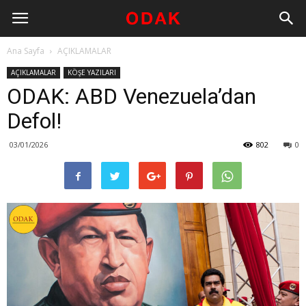
Ana Sayfa
AÇIKLAMALAR
AÇIKLAMALAR
KÖŞE YAZILARI
ODAK: ABD Venezuela’dan
Defol!
03/01/2026
802
0