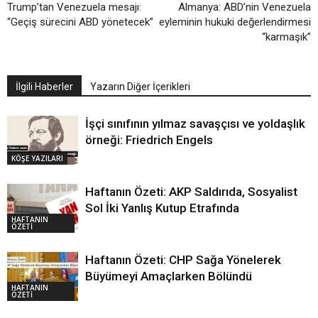
Trump’tan Venezuela mesajı:
Almanya: ABD’nin Venezuela
“Geçiş sürecini ABD yönetecek”
eyleminin hukuki değerlendirmesi
“karmaşık”
İlgili Haberler
Yazarın Diğer İçerikleri
İşçi sınıfının yılmaz savaşçısı ve yoldaşlık
örneği: Friedrich Engels
KÖŞE YAZILARI
Haftanın Özeti: AKP Saldırıda, Sosyalist
Sol İki Yanlış Kutup Etrafında
HAFTANIN
ÖZETİ
Haftanın Özeti: CHP Sağa Yönelerek
Büyümeyi Amaçlarken Bölündü
HAFTANIN
ÖZETİ