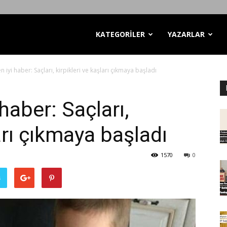
KATEGORİLER
YAZARLAR
 iyi haber: Saçları, kirpikleri ve kaşları çıkmaya başladı
haber: Saçları,
ları çıkmaya başladı
1570
0
ş