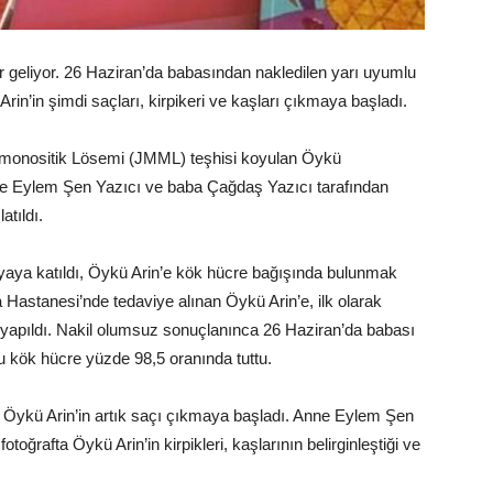
r geliyor. 26 Haziran’da babasından nakledilen yarı uyumlu
in’in şimdi saçları, kirpikeri ve kaşları çıkmaya başladı.
omonositik Lösemi (JMML) teşhisi koyulan Öykü
 Anne Eylem Şen Yazıcı ve baba Çağdaş Yazıcı tarafından
atıldı.
nyaya katıldı, Öykü Arin’e kök hücre bağışında bulunmak
 Hastanesi’nde tedaviye alınan Öykü Arin’e, ilk olarak
yapıldı. Nakil olumsuz sonuçlanınca 26 Haziran’da babası
u kök hücre yüzde 98,5 oranında tuttu.
 Öykü Arin’in artık saçı çıkmaya başladı. Anne Eylem Şen
oğrafta Öykü Arin’in kirpikleri, kaşlarının belirginleştiği ve