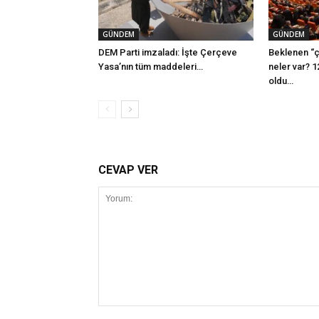
GÜNDEM
GÜNDEM
DEM Parti imzaladı: İşte Çerçeve
Beklenen “ç
Yasa’nın tüm maddeleri…
neler var? 1
oldu…
CEVAP VER