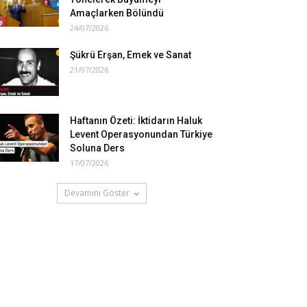
Amaçlarken Bölündü
24/07/2026
Şükrü Erşan, Emek ve Sanat
21/07/2026
Haftanın Özeti: İktidarın Haluk
Levent Operasyonundan Türkiye
Soluna Ders
17/07/2026
Devamını Göster