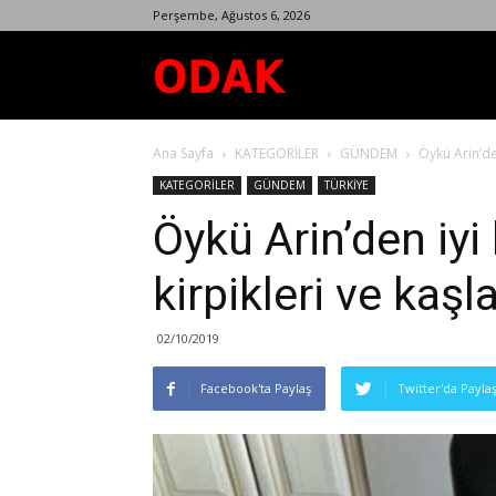
Perşembe, Ağustos 6, 2026
Odak
Ana Sayfa
KATEGORİLER
GÜNDEM
Öykü Arin’den
Dergisi
KATEGORİLER
GÜNDEM
TÜRKİYE
Öykü Arin’den iyi 
kirpikleri ve kaş
02/10/2019
Facebook'ta Paylaş
Twitter'da Payla