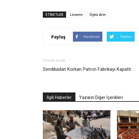
ETIKETLER
Lösemi
Öykü Arin
Paylaş
Facebook
Twitter
Önceki İçerik
Sendikadan Korkan Patron Fabrikayı Kapattı
İlgili Haberler
Yazarın Diğer İçerikleri