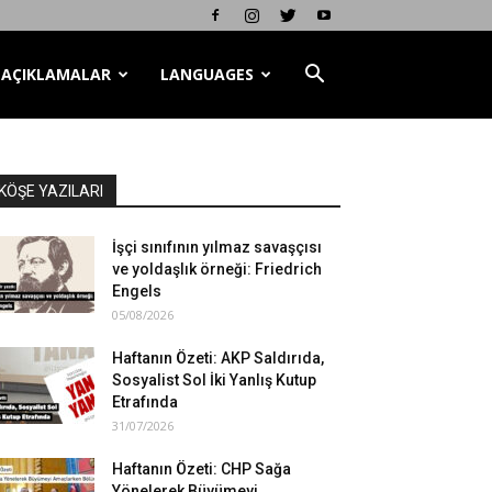
AÇIKLAMALAR
LANGUAGES
KÖŞE YAZILARI
İşçi sınıfının yılmaz savaşçısı
ve yoldaşlık örneği: Friedrich
Engels
05/08/2026
Haftanın Özeti: AKP Saldırıda,
Sosyalist Sol İki Yanlış Kutup
Etrafında
31/07/2026
Haftanın Özeti: CHP Sağa
Yönelerek Büyümeyi