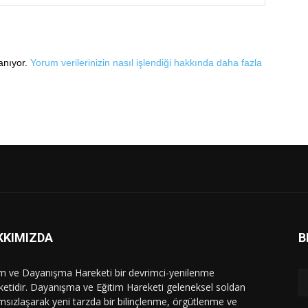
lanıyor.
Yorum verilerinizin nasıl işlendiği hakkında daha fazla
KKIMIZDA
B
im ve Dayanışma Hareketi bir devrimci-yenilenme
ketidir. Dayanışma ve Eğitim Hareketi geleneksel soldan
msızlaşarak yeni tarzda bir bilinçlenme, örgütlenme ve