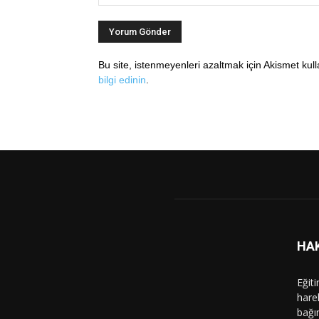
Bu site, istenmeyenleri azaltmak için Akismet kul
bilgi edinin
.
HA
Eğit
hare
bağı