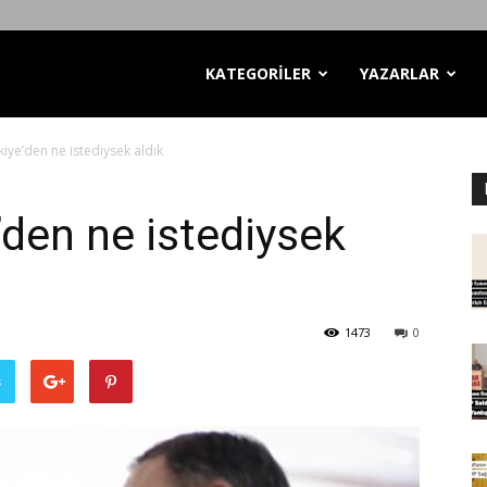
KATEGORİLER
YAZARLAR
ye’den ne istediysek aldık
den ne istediysek
1473
0
ş