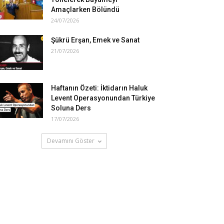
Amaçlarken Bölündü
24/07/2026
Şükrü Erşan, Emek ve Sanat
21/07/2026
Haftanın Özeti: İktidarın Haluk
Levent Operasyonundan Türkiye
Soluna Ders
17/07/2026
Devamını Göster