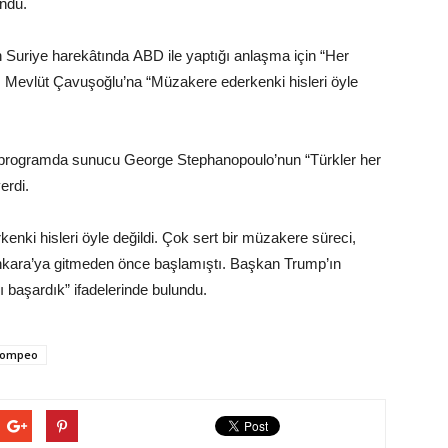
undu.
Suriye harekâtında ABD ile yaptığı anlaşma için “Her
anı Mevlüt Çavuşoğlu’na “Müzakere ederkenki hisleri öyle
 programda sunucu George Stephanopoulo’nun “Türkler her
erdi.
ki hisleri öyle değildi. Çok sert bir müzakere süreci,
kara’ya gitmeden önce başlamıştı. Başkan Trump’ın
ı başardık” ifadelerinde bulundu.
Pompeo