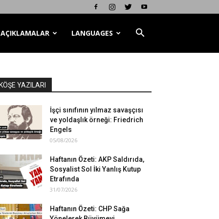
AÇIKLAMALAR
LANGUAGES
KÖŞE YAZILARI
İşçi sınıfının yılmaz savaşçısı
ve yoldaşlık örneği: Friedrich
Engels
05/08/2026
Haftanın Özeti: AKP Saldırıda,
Sosyalist Sol İki Yanlış Kutup
Etrafında
31/07/2026
Haftanın Özeti: CHP Sağa
Yönelerek Büyümeyi