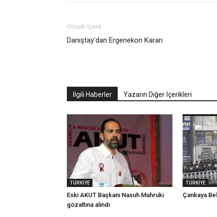
Önceki İçerik
Danıştay’dan Ergenekon Kararı
İlgili Haberler
Yazarın Diğer İçerikleri
TÜRKİYE
TÜRKİYE
Eski AKUT Başkanı Nasuh Mahruki
Çankaya Bel
gözaltına alındı