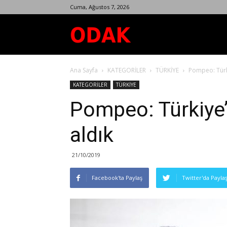
Cuma, Ağustos 7, 2026
Odak
Ana Sayfa
KATEGORİLER
TÜRKİYE
Pompeo: Türki
Dergisi
KATEGORİLER
TÜRKİYE
Pompeo: Türkiye’
aldık
21/10/2019
Facebook'ta Paylaş
Twitter'da Payla