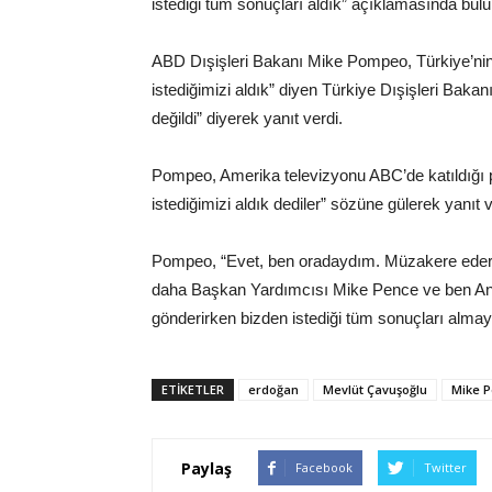
istediği tüm sonuçları aldık” açıklamasında bul
ABD Dışişleri Bakanı Mike Pompeo, Türkiye’nin 
istediğimizi aldık” diyen Türkiye Dışişleri Bak
değildi” diyerek yanıt verdi.
Pompeo, Amerika televizyonu ABC’de katıldığı
istediğimizi aldık dediler” sözüne gülerek yanıt v
Pompeo, “Evet, ben oradaydım. Müzakere ederken
daha Başkan Yardımcısı Mike Pence ve ben An
gönderirken bizden istediği tüm sonuçları almay
ETIKETLER
erdoğan
Mevlüt Çavuşoğlu
Mike 
Paylaş
Facebook
Twitter