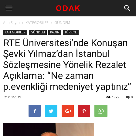
Ana Sayfa
KATEGORİLER
GÜNDEM
KATEGORİLER
GÜNDEM
KADIN
TÜRKİYE
RTE Üniversitesi’nde Konuşan
Şevki Yılmaz’dan İstanbul
Sözleşmesine Yönelik Rezalet
Açıklama: “Ne zaman
p.evenkliği medeniyet yaptınız”
21/10/2019
1822
0