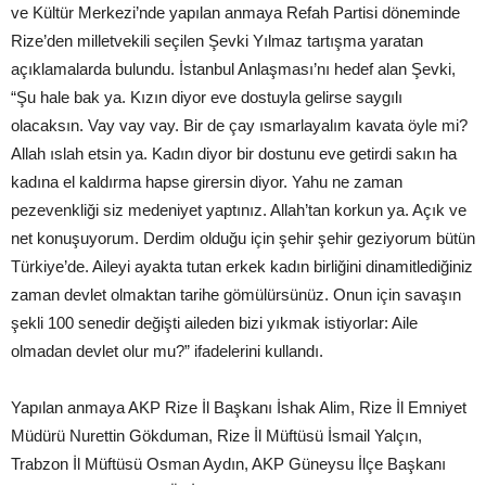
ve Kültür Merkezi’nde yapılan anmaya Refah Partisi döneminde
Rize’den milletvekili seçilen Şevki Yılmaz tartışma yaratan
açıklamalarda bulundu. İstanbul Anlaşması’nı hedef alan Şevki,
“Şu hale bak ya. Kızın diyor eve dostuyla gelirse saygılı
olacaksın. Vay vay vay. Bir de çay ısmarlayalım kavata öyle mi?
Allah ıslah etsin ya. Kadın diyor bir dostunu eve getirdi sakın ha
kadına el kaldırma hapse girersin diyor. Yahu ne zaman
pezevenkliği siz medeniyet yaptınız. Allah’tan korkun ya. Açık ve
net konuşuyorum. Derdim olduğu için şehir şehir geziyorum bütün
Türkiye’de. Aileyi ayakta tutan erkek kadın birliğini dinamitlediğiniz
zaman devlet olmaktan tarihe gömülürsünüz. Onun için savaşın
şekli 100 senedir değişti aileden bizi yıkmak istiyorlar: Aile
olmadan devlet olur mu?” ifadelerini kullandı.
Yapılan anmaya AKP Rize İl Başkanı İshak Alim, Rize İl Emniyet
Müdürü Nurettin Gökduman, Rize İl Müftüsü İsmail Yalçın,
Trabzon İl Müftüsü Osman Aydın, AKP Güneysu İlçe Başkanı