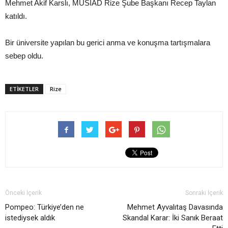
Mehmet Akif Karslı, MÜSİAD Rize Şube Başkanı Recep Taylan
katıldı.
Bir üniversite yapılan bu gerici anma ve konuşma tartışmalara
sebep oldu.
ETIKETLER
Rize
Önceki İçerik
Sonraki İçerik
Pompeo: Türkiye’den ne
Mehmet Ayvalıtaş Davasında
istediysek aldık
Skandal Karar: İki Sanık Beraat