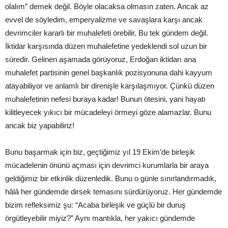
olalım” demek değil. Böyle olacaksa olmasın zaten. Ancak az
evvel de söyledim, emperyalizme ve savaşlara karşı ancak
devrimciler kararlı bir muhalefeti örebilir. Bu tek gündem değil.
İktidar karşısında düzen muhalefetine yedeklendi sol uzun bir
süredir. Gelinen aşamada görüyoruz, Erdoğan iktidarı ana
muhalefet partisinin genel başkanlık pozisyonuna dahi kayyum
atayabiliyor ve anlamlı bir direnişle karşılaşmıyor. Çünkü düzen
muhalefetinin nefesi buraya kadar! Bunun ötesini, yani hayatı
kilitleyecek yıkıcı bir mücadeleyi örmeyi göze alamazlar. Bunu
ancak biz yapabiliriz!
Bunu başarmak için biz, geçtiğimiz yıl 19 Ekim’de birleşik
mücadelenin önünü açması için devrimci kurumlarla bir araya
geldiğimiz bir etkinlik düzenledik. Bunu o günle sınırlandırmadık,
hâlâ her gündemde dirsek temasını sürdürüyoruz. Her gündemde
bizim refleksimiz şu: “Acaba birleşik ve güçlü bir duruş
örgütleyebilir miyiz?” Aynı mantıkla, her yakıcı gündemde