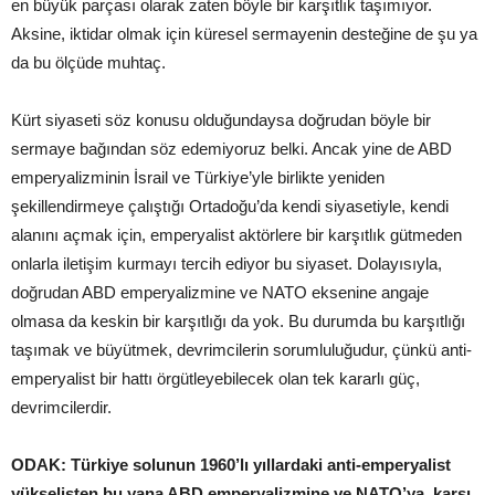
en büyük parçası olarak zaten böyle bir karşıtlık taşımıyor.
Aksine, iktidar olmak için küresel sermayenin desteğine de şu ya
da bu ölçüde muhtaç.
Kürt siyaseti söz konusu olduğundaysa doğrudan böyle bir
sermaye bağından söz edemiyoruz belki. Ancak yine de ABD
emperyalizminin İsrail ve Türkiye’yle birlikte yeniden
şekillendirmeye çalıştığı Ortadoğu’da kendi siyasetiyle, kendi
alanını açmak için, emperyalist aktörlere bir karşıtlık gütmeden
onlarla iletişim kurmayı tercih ediyor bu siyaset. Dolayısıyla,
doğrudan ABD emperyalizmine ve NATO eksenine angaje
olmasa da keskin bir karşıtlığı da yok. Bu durumda bu karşıtlığı
taşımak ve büyütmek, devrimcilerin sorumluluğudur, çünkü anti-
emperyalist bir hattı örgütleyebilecek olan tek kararlı güç,
devrimcilerdir.
ODAK: Türkiye solunun 1960’lı yıllardaki anti-emperyalist
yükselişten bu yana ABD emperyalizmine ve NATO’ya karşı