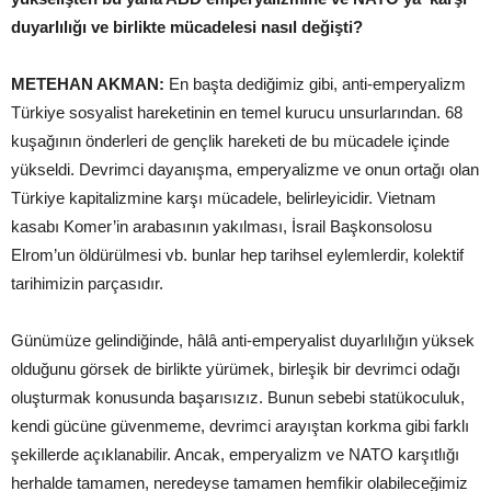
duyarlılığı ve birlikte mücadelesi nasıl değişti?
METEHAN AKMAN:
En başta dediğimiz gibi, anti-emperyalizm
Türkiye sosyalist hareketinin en temel kurucu unsurlarından. 68
kuşağının önderleri de gençlik hareketi de bu mücadele içinde
yükseldi. Devrimci dayanışma, emperyalizme ve onun ortağı olan
Türkiye kapitalizmine karşı mücadele, belirleyicidir. Vietnam
kasabı Komer’in arabasının yakılması, İsrail Başkonsolosu
Elrom’un öldürülmesi vb. bunlar hep tarihsel eylemlerdir, kolektif
tarihimizin parçasıdır.
Günümüze gelindiğinde, hâlâ anti-emperyalist duyarlılığın yüksek
olduğunu görsek de birlikte yürümek, birleşik bir devrimci odağı
oluşturmak konusunda başarısızız. Bunun sebebi statükoculuk,
kendi gücüne güvenmeme, devrimci arayıştan korkma gibi farklı
şekillerde açıklanabilir. Ancak, emperyalizm ve NATO karşıtlığı
herhalde tamamen, neredeyse tamamen hemfikir olabileceğimiz