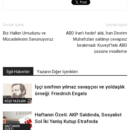
Önceki İçerik
Sonraki İçerik
Biz Halkın Umudunu ve
ABD İran’ı hedef aldı, İran Devrim
Mücadelesini Savunuyoruz
Muhafızları saldırıyı cevapsız
bırakmadı: Kuveyt’teki ABD
üssüne misilleme
İlgili Haberler
Yazarın Diğer İçerikleri
İşçi sınıfının yılmaz savaşçısı ve yoldaşlık
örneği: Friedrich Engels
KÖŞE YAZILARI
Haftanın Özeti: AKP Saldırıda, Sosyalist
Sol İki Yanlış Kutup Etrafında
HAFTANIN
ÖZETİ