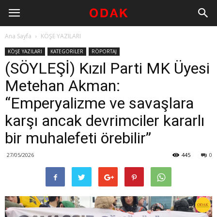
Ana Sayfa
KÖŞE YAZILARI
KÖŞE YAZILARI
KATEGORİLER
RÖPORTAJ
(SÖYLEŞİ) Kızıl Parti MK Üyesi
Metehan Akman:
“Emperyalizme ve savaşlara
karşı ancak devrimciler kararlı
bir muhalefeti örebilir”
27/05/2026
445
0