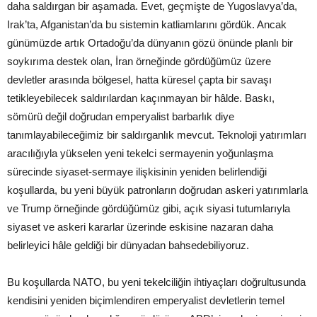
daha saldırgan bir aşamada. Evet, geçmişte de Yugoslavya’da,
Irak’ta, Afganistan’da bu sistemin katliamlarını gördük. Ancak
günümüzde artık Ortadoğu’da dünyanın gözü önünde planlı bir
soykırıma destek olan, İran örneğinde gördüğümüz üzere
devletler arasında bölgesel, hatta küresel çapta bir savaşı
tetikleyebilecek saldırılardan kaçınmayan bir hâlde. Baskı,
sömürü değil doğrudan emperyalist barbarlık diye
tanımlayabileceğimiz bir saldırganlık mevcut. Teknoloji yatırımları
aracılığıyla yükselen yeni tekelci sermayenin yoğunlaşma
sürecinde siyaset-sermaye ilişkisinin yeniden belirlendiği
koşullarda, bu yeni büyük patronların doğrudan askeri yatırımlarla
ve Trump örneğinde gördüğümüz gibi, açık siyasi tutumlarıyla
siyaset ve askeri kararlar üzerinde eskisine nazaran daha
belirleyici hâle geldiği bir dünyadan bahsedebiliyoruz.
Bu koşullarda NATO, bu yeni tekelciliğin ihtiyaçları doğrultusunda
kendisini yeniden biçimlendiren emperyalist devletlerin temel