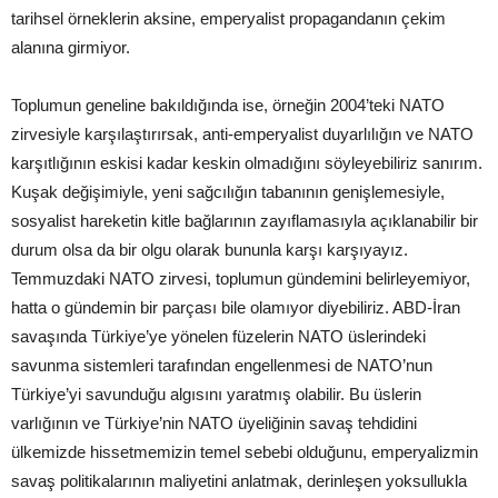
tarihsel örneklerin aksine, emperyalist propagandanın çekim
alanına girmiyor.
Toplumun geneline bakıldığında ise, örneğin 2004’teki NATO
zirvesiyle karşılaştırırsak, anti-emperyalist duyarlılığın ve NATO
karşıtlığının eskisi kadar keskin olmadığını söyleyebiliriz sanırım.
Kuşak değişimiyle, yeni sağcılığın tabanının genişlemesiyle,
sosyalist hareketin kitle bağlarının zayıflamasıyla açıklanabilir bir
durum olsa da bir olgu olarak bununla karşı karşıyayız.
Temmuzdaki NATO zirvesi, toplumun gündemini belirleyemiyor,
hatta o gündemin bir parçası bile olamıyor diyebiliriz. ABD-İran
savaşında Türkiye’ye yönelen füzelerin NATO üslerindeki
savunma sistemleri tarafından engellenmesi de NATO’nun
Türkiye’yi savunduğu algısını yaratmış olabilir. Bu üslerin
varlığının ve Türkiye’nin NATO üyeliğinin savaş tehdidini
ülkemizde hissetmemizin temel sebebi olduğunu, emperyalizmin
savaş politikalarının maliyetini anlatmak, derinleşen yoksullukla