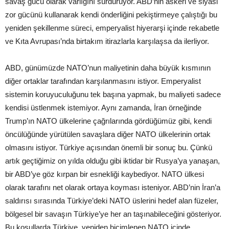
savaş gücü olarak varlığını sürdürüyor. ABD’nin askeri ve siyasi
zor gücünü kullanarak kendi önderliğini pekiştirmeye çalıştığı bu
yeniden şekillenme süreci, emperyalist hiyerarşi içinde rekabetle
ve Kıta Avrupası’nda birtakım itirazlarla karşılaşsa da ilerliyor.
ABD, günümüzde NATO’nun maliyetinin daha büyük kısmının
diğer ortaklar tarafından karşılanmasını istiyor. Emperyalist
sistemin koruyuculuğunu tek başına yapmak, bu maliyeti sadece
kendisi üstlenmek istemiyor. Aynı zamanda, İran örneğinde
Trump’ın NATO ülkelerine çağrılarında gördüğümüz gibi, kendi
öncülüğünde yürütülen savaşlara diğer NATO ülkelerinin ortak
olmasını istiyor. Türkiye açısından önemli bir sonuç bu. Çünkü
artık geçtiğimiz on yılda olduğu gibi iktidar bir Rusya’ya yanaşan,
bir ABD’ye göz kırpan bir esnekliği kaybediyor. NATO ülkesi
olarak tarafını net olarak ortaya koyması isteniyor. ABD’nin İran’a
saldırısı sırasında Türkiye’deki NATO üslerini hedef alan füzeler,
bölgesel bir savaşın Türkiye’ye her an taşınabileceğini gösteriyor.
Bu koşullarda Türkiye, yeniden biçimlenen NATO içinde,