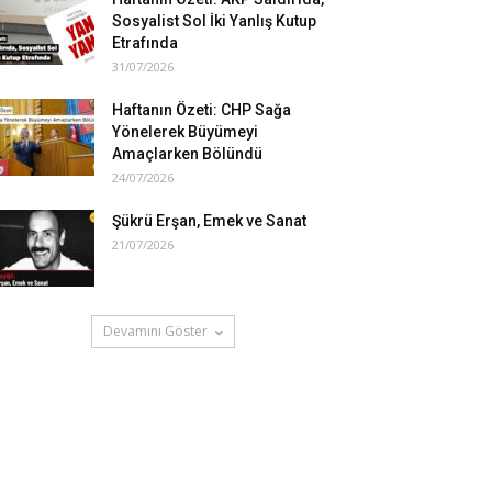
Sosyalist Sol İki Yanlış Kutup
Etrafında
31/07/2026
Haftanın Özeti: CHP Sağa
Yönelerek Büyümeyi
Amaçlarken Bölündü
24/07/2026
Şükrü Erşan, Emek ve Sanat
21/07/2026
Devamını Göster