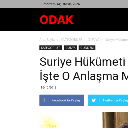
Cumartesi, Ağustos 8, 2026
Odak
Ana Sayfa
KATEGORİLER
DÜNYA
Suriye Hükümet
Dergisi
KATEGORİLER
DÜNYA
GÜNDEM
Suriye Hükümeti 
İşte O Anlaşma M
16/10/2019
Facebook'ta Paylaş
Twitter'da Payla