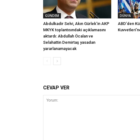
GÜNDEM
DÜNYA
Abdulkadir Selvi, Akın Gürlek’in AKP
ABD’den Küb
MKYK toplantısındaki açıklamasını
Kuvvetleri’n
aktardı: Abdullah Öcalan ve
Selahattin Demirtaş yasadan
yararlanamayacak
CEVAP VER