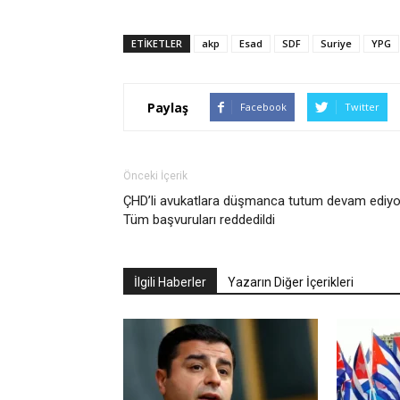
ETIKETLER
akp
Esad
SDF
Suriye
YPG
Paylaş
Facebook
Twitter
Önceki İçerik
ÇHD’li avukatlara düşmanca tutum devam ediyo
Tüm başvuruları reddedildi
İlgili Haberler
Yazarın Diğer İçerikleri