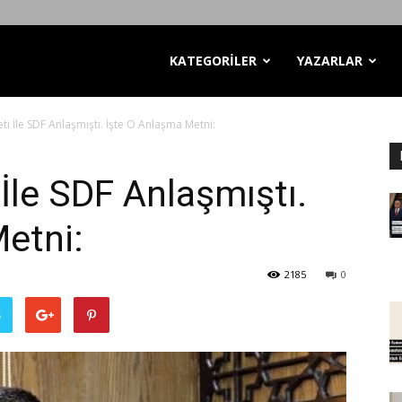
KATEGORİLER
YAZARLAR
i İle SDF Anlaşmıştı. İşte O Anlaşma Metni:
İle SDF Anlaşmıştı.
etni:
2185
0
ş