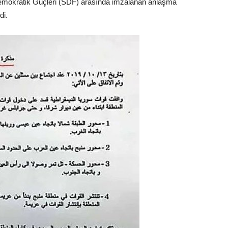
emokratik Güçleri (SDF) arasında imzalanan anlaşma
di.