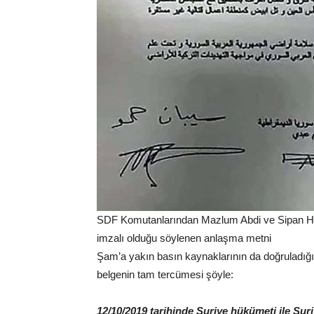
SDF Komutanlarından Mazlum Abdi ve Sipan 
imzalı olduğu söylenen anlaşma metni
Şam’a yakın basın kaynaklarının da doğruladığı a
belgenin tam tercümesi şöyle:
12/10/2019 tarihinde Suriye hükümeti ile Sur