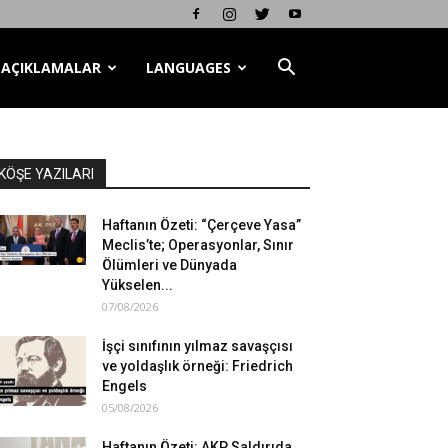
AÇIKLAMALAR
LANGUAGES
KÖŞE YAZILARI
Haftanın Özeti: “Çerçeve Yasa”
Meclis’te; Operasyonlar, Sınır
Ölümleri ve Dünyada
Yükselen...
07/08/2026
İşçi sınıfının yılmaz savaşçısı
ve yoldaşlık örneği: Friedrich
Engels
05/08/2026
Haftanın Özeti: AKP Saldırıda,