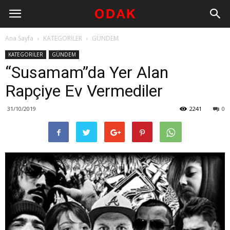
Ana Sayfa
KATEGORİLER
GÜNDEM
KATEGORİLER
GÜNDEM
“Susamam”da Yer Alan
Rapçiye Ev Vermediler
31/10/2019
2241
0