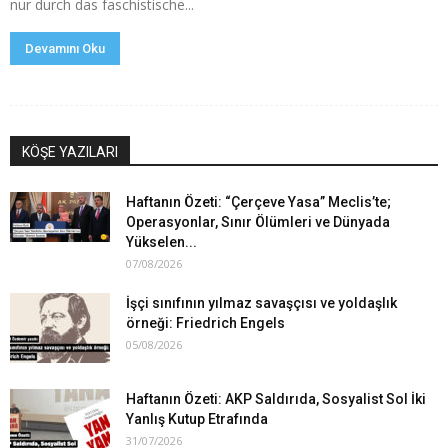
nur durch das faschistische...
Devamını Oku
KÖŞE YAZILARI
Haftanın Özeti: “Çerçeve Yasa” Meclis’te;
Operasyonlar, Sınır Ölümleri ve Dünyada
Yükselen...
07/08/2026
İşçi sınıfının yılmaz savaşçısı ve yoldaşlık
örneği: Friedrich Engels
05/08/2026
Haftanın Özeti: AKP Saldırıda, Sosyalist Sol İki
Yanlış Kutup Etrafında
31/07/2026