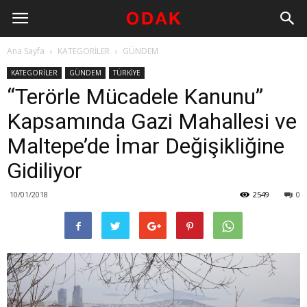
Ana Sayfa
KATEGORİLER
GÜNDEM
KATEGORİLER
GÜNDEM
TÜRKİYE
“Terörle Mücadele Kanunu”
Kapsamında Gazi Mahallesi ve
Maltepe’de İmar Değişikliğine
Gidiliyor
10/01/2018
2549
0