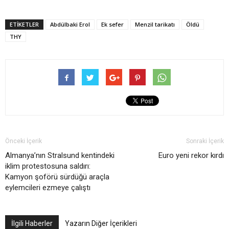
ETIKETLER
Abdülbaki Erol
Ek sefer
Menzil tarikatı
Öldü
THY
Önceki İçerik
Sonraki İçerik
Almanya’nın Stralsund kentindeki
Euro yeni rekor kırdı
iklim protestosuna saldırı:
Kamyon şoförü sürdüğü araçla
eylemcileri ezmeye çalıştı
İlgili Haberler
Yazarın Diğer İçerikleri