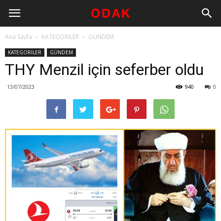
Ana Sayfa
KATEGORİLER
GÜNDEM
KATEGORİLER
GÜNDEM
THY Menzil için seferber oldu
13/07/2023
940
0