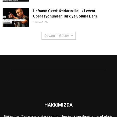
Haftanın Özeti: İktidarın Haluk Levent
Operasyonundan Türkiye Soluna Ders
17/07/2026
Devamını Göster
HAKKIMIZDA
Eğitim ve Dayanışma Hareketi bir devrimci-yenilenme hareketidir.