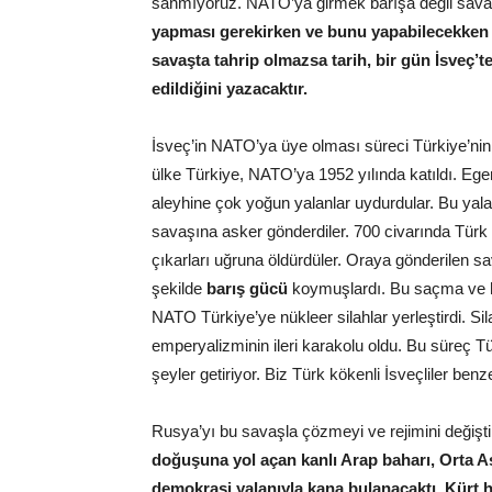
sanmıyoruz. NATO’ya girmek barışa değil sava
yapması gerekirken ve bunu yapabilecekken sa
savaşta tahrip olmazsa tarih, bir gün İsveç’
edildiğini yazacaktır.
İsveç’in NATO’ya üye olması süreci Türkiye’nin
ülke Türkiye, NATO’ya 1952 yılında katıldı. Ege
aleyhine çok yoğun yalanlar uydurdular. Bu yalan
savaşına asker gönderdiler. 700 civarında Türk
çıkarları uğruna öldürdüler. Oraya gönderilen s
şekilde
barış gücü
koymuşlardı. Bu saçma ve ha
NATO Türkiye’ye nükleer silahlar yerleştirdi. S
emperyalizminin ileri karakolu oldu. Bu süreç Tü
şeyler getiriyor. Biz Türk kökenli İsveçliler be
Rusya’yı bu savaşla çözmeyi ve rejimini değişti
doğuşuna yol açan kanlı Arap baharı, Orta As
demokrasi yalanıyla kana bulanacaktı. Kürt ha