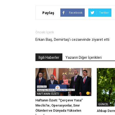
Paylaş
Facebook
Twitter
Önceki İçerik
Erkan Baş, Demirtaş’ı cezaevinde ziyaret etti
İlgili Haberler
Yazarın Diğer İçerikleri
HAFTANIN ÖZETİ
Haftanın Özeti: “Çerçeve Yasa”
GÜNCEL
Meclis’te; Operasyonlar, Sınır
Ölümleri ve Dünyada Yükselen
Ahbap Derne