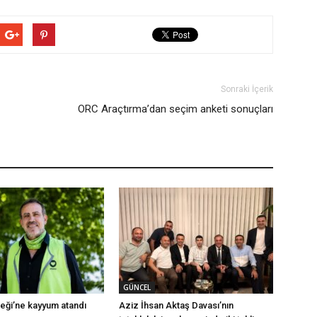
Sonraki İçerik
ORC Araçtırma’dan seçim anketi sonuçları
GÜNCEL
ği’ne kayyum atandı
Aziz İhsan Aktaş Davası’nın