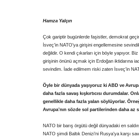
Hamza Yalçın
Çok gariptir bugünlerde faşistler, demokrat geç
İsveç’in NATO’ya girişini engellemesine sevind
değildir. O kendi çıkarları için böyle yapıyor. B
girişinin önünü açmak için Erdoğan iktidarına i
sevindim. İade edilmem riski zaten İsveç’in NA
Öyle bir dünyada yaşıyoruz ki ABD ve Avrupa
daha fazla savaş kışkırtıcısı durumdalar. On
genellikle daha fazla yalan söylüyorlar. Ör
Avrupa’nın sözde sol partilerinden daha az s
NATO bir barış örgütü değil dünyadaki en saldır
NATO şimdi Baltık Denizi’ni Rusya’ya karşı sav