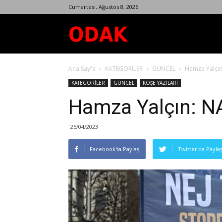
Cumartesi, Ağustos 8, 2026
Odak
Ana Sayfa
KATEGORİLER
GÜNCEL
Hamza Yalçın
Dergisi
KATEGORİLER
GÜNCEL
KÖŞE YAZILARI
Hamza Yalçın: NA
25/04/2023
Facebook'ta Paylaş
Twitter'da Payla