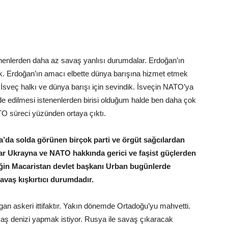
inenlerden daha az savaş yanlısı durumdalar. Erdoğan’ın
ik. Erdoğan’ın amacı elbette dünya barışına hizmet etmek
iz İsveç halkı ve dünya barışı için sevindik. İsveçin NATO’ya
ade edilmesi istenenlerden birisi olduğum halde ben daha çok
TO süreci yüzünden ortaya çıktı.
’da solda görünen birçok parti ve örgüt sağcılardan
lar Ukrayna ve NATO hakkında gerici ve faşist güçlerden
neğin Macaristan devlet başkanı Urban bugünlerde
avaş kışkırtıcı durumdadır.
gan askeri ittifaktır. Yakın dönemde Ortadoğu’yu mahvetti.
aş denizi yapmak istiyor. Rusya ile savaş çıkaracak