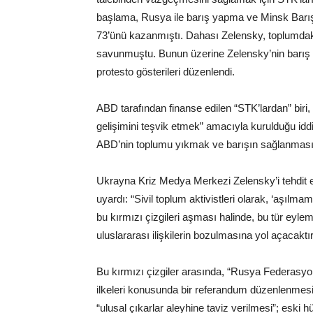
başlama, Rusya ile barış yapma ve Minsk Barı
73’ünü kazanmıştı. Dahası Zelensky, toplumdaki
savunmuştu. Bunun üzerine Zelensky’nin barış is
protesto gösterileri düzenlendi.
ABD tarafından finanse edilen “STK’lardan” biri
gelişimini teşvik etmek” amacıyla kurulduğu id
ABD’nin toplumu yıkmak ve barışın sağlanmasın
Ukrayna Kriz Medya Merkezi Zelensky’i tehdit 
uyardı: “Sivil toplum aktivistleri olarak, ‘aşılm
bu kırmızı çizgileri aşması halinde, bu tür eyle
uluslararası ilişkilerin bozulmasına yol açacaktır
Bu kırmızı çizgiler arasında, “Rusya Federasyo
ilkeleri konusunda bir referandum düzenlenmesi”
“ulusal çıkarlar aleyhine taviz verilmesi”; eski