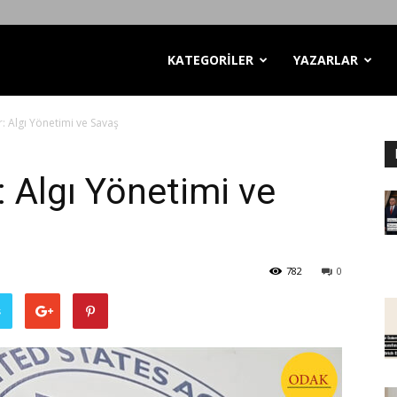
KATEGORİLER
YAZARLAR
r: Algı Yönetimi ve Savaş
: Algı Yönetimi ve
782
0
ş