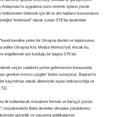
ş Anlaşması’nı uygulama sözü vererek oyların yüzde
 bölünmeleri önlemek için dil ve dini hakların korunmasını
teğini “teslimiyet” olarak sunan STK’lar tarafından
, “kendi kendine yeten bir Ukrayna devleti ve toplumunun
dia edilen Ukrayna Kriz Medya Merkezi’ydi. Ancak bu,
ı engellemek için kurduğu bir başka STK’dır.
ederek seçim vaatlerini yerine getirmemesi konusunda
aması gereken kırmızı çizgiler’ listesi sunuyoruz. Başkan’ın
mler kaçınılmaz olarak ülkemizde siyasi istikrarsızlığa ve
.”[1]
nu ile kullanılacak müzakere formatı ve barışçıl çözüm
; müzakerelerin Batılı devletler olmadan yürütülmesi;
 hükümetin güvenlik ve savunma politikalarının