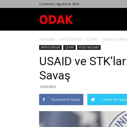
Cumartesi, Ağustos 8, 2026
Odak
Ana Sayfa
KATEGORİLER
ÇEVİRİ
USAID ve STK’la
Dergisi
KATEGORİLER
ÇEVİRİ
KÖŞE YAZILARI
USAID ve STK’lar
Savaş
23/02/2025
Facebook'ta Paylaş
Twitter'da Payla