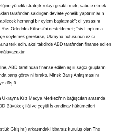
ine yönelik stratejik rotayı geciktirmek, sabote etmek
ları tarafından saldırgan devlete yönelik yaptırımların
abilecek herhangi bir eylem başlatmak”; dil yasasını
us Ortodoks Kilisesi’ni desteklemek; “sivil toplumla
itçe söylemek gerekirse, Ukrayna nüfusunun ezici
unu terk edin, aksi takdirde ABD tarafından finanse edilen
sağlayacaktır.
ne, ABD tarafından finanse edilen aşırı sağcı grupların
unda barış görevini bıraktı, Minsk Barış Anlaşması’nı
ye düştü.
den Ukrayna Kriz Medya Merkezi’nin bağışçıları arasında
Büyükelçiliği ve çeşitli İskandinav hükümetleri
rüstlük Girişimi) arkasındaki itibarsız kuruluş olan The