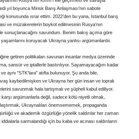
laylarının Rusya’nın Kırım’ı ele geçirmesi ve savaşla
di yıl boyunca Minsk Barış Anlaşması’nın sabote
ği konusunda ısrar ettim. 2022’den bu yana, İstanbul barış
asi ve müzakerelerin boykot edilmesinin Rusya’nın
yle sonuçlanacağını savundum. Benim bakış açıma göre
ve yaşamlarını koruyacak Ukrayna yanlısı argümanlardır.
ğine getiren politikaları savunan insanlar medya üzerinde
a, sansür ve iptallerle bastırılıyor. Sayamayacağım kadar
e aynı “STK’lara” atıfta bulunuyor. Şu anda bile,
avaş kaybedilmişken ve Ukrayna her gün insan ve toprak
erini savunmak hala tartışmalı ve şüpheli kabul ediliyor.
 karşı argümanlarla değil, sadece kötü niyetli olmak,
eşrulaştırmak, Ukraynalıları önemsememek, propaganda
gürlüğü ve akademik özgürlüğe yönelik saldırılar her zaman
 iddialarla sarmalandığı için bu kaba ve acınası saldırıların