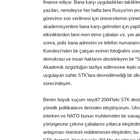
finanse ediyor. Bana karşı uyguladıkları taktik
yazıları, neredeyse her hafta beni Rusya’nın pr
görevime son verilmesi için üniversitemin yöneti
akademisyenlere bana karşı gelmeleri için yapı
etkinliklerden beni men etme çabaları vs. yer al
sonra, polis bana adresimi ve telefon numaramı
Komitesi’nden bir çalışan evimin fotoğrafını s
demokrasi ve insan haklarını destekleyen bir “STK
Akademik özgürlüğün tasfiye edilmesine tepki o
uygulayan sahte STK’lara devredilmediği bir ül
sürecindeyim.
Benim büyük suçum neydi? 2004’teki STK dest
yönelik politikalarını derinden eleştiriyorum. Ukr
isterken ve NATO bunun muhtemelen bir savaşı
yörüngesine çekme çabalarını yıllarca eleştird
anlaşması önerisini reddetmesini eleştirdim; bu U