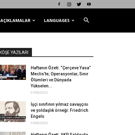
AÇIKLAMALAR
LANGUAGES
KÖŞE YAZILARI
Haftanın Özeti: “Çerçeve Yasa”
Meclis’te; Operasyonlar, Sınır
Ölümleri ve Dünyada
Yükselen...
07/08/2026
İşçi sınıfının yılmaz savaşçısı
ve yoldaşlık örneği: Friedrich
Engels
05/08/2026
Haftanın Özeti: AKP Saldırıda,