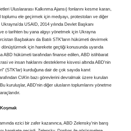
leri Uluslararası Kalkınma Ajansı) fonlarını kesme kararı,
 toplumu ele geçirmek için medyayı, protestoları ve diğer
ttı. Ukrayna’da USAID, 2014 yılında Devlet Başkanı
 ve o tarihten bu yana algıyı yönetmek için Ukrayna
ürcistan Başbakanı da Batılı STK’ların hükümeti devirmek
ye dönüştürmek için harekete geçtiği konusunda uyarıda
 ABD hükümeti tarafından finanse edilen, ABD istihbarat
okrasi ve insan haklarını destekleme kisvesi altında ABD’nin
leri” (STK’lar) kurduğuna dair de çok sayıda kanıt
rafından CIA’in bazı görevlerini devralmak üzere kurulan
 kuruluşlar, ABD’nin diğer ulusların toplumlarını yönetme
raçlarıdır.
e Koşmak
amında ezici bir zafer kazanınca, ABD Zelensky’nin barış
nı harekete geçirdi. Zelensky, Donbas ile görüşmelere