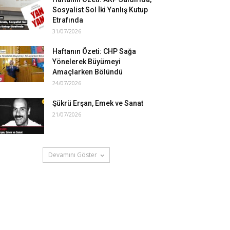
Sosyalist Sol İki Yanlış Kutup
Etrafında
31/07/2026
Haftanın Özeti: CHP Sağa
Yönelerek Büyümeyi
Amaçlarken Bölündü
24/07/2026
Şükrü Erşan, Emek ve Sanat
21/07/2026
Devamını Göster