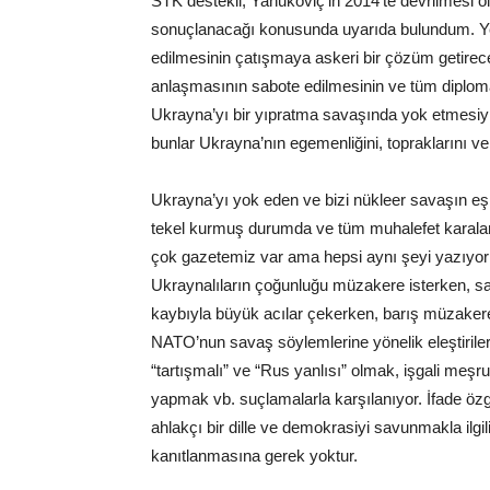
STK destekli, Yanukoviç’in 2014’te devrilmesi o
sonuçlanacağı konusunda uyarıda bulundum. Ye
edilmesinin çatışmaya askeri bir çözüm getirece
anlaşmasının sabote edilmesinin ve tüm diplom
Ukrayna’yı bir yıpratma savaşında yok etmesi
bunlar Ukrayna’nın egemenliğini, topraklarını 
Ukrayna’yı yok eden ve bizi nükleer savaşın eşi
tekel kurmuş durumda ve tüm muhalefet karalam
çok gazetemiz var ama hepsi aynı şeyi yazıyor v
Ukraynalıların çoğunluğu müzakere isterken, s
kaybıyla büyük acılar çekerken, barış müzakerel
NATO’nun savaş söylemlerine yönelik eleştiriler
“tartışmalı” ve “Rus yanlısı” olmak, işgali m
yapmak vb. suçlamalarla karşılanıyor. İfade öz
ahlakçı bir dille ve demokrasiyi savunmakla ilgili
kanıtlanmasına gerek yoktur.