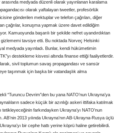
ler arasında medyada düzenli olarak yayınlanan karalama
opagandacısı olarak yaftalayan tweetler, profesörlük
cisine gönderilen mektuplar ve telefon çağrıları, diğer
lan çağrılar, konuşma yapmak üzere davet edildiğim
ıyor. Kamuoyunda başarılı bir şekilde nefret uyandırdıktan
 gizlememi tavsiye etti. Bu noktada Norveç Helsinki
osyal medyada yayınladı. Bunlar, kendi hükümetimin
”yı destekleme kisvesi altında finanse ettiği faaliyetlerdir.
larak, sivil toplumun savaş propagandası ve sansür
keye taşınmak için başka bir vatandaşlık alma
ekli “Turuncu Devrim”den bu yana NATO’nun Ukrayna’ya
aynalıların sadece küçük bir azınlığı askeri ittifaka katılmak
 tetikleyeceğinin farkındayken Ukrayna’yı NATO’nun
im. AB’nin 2013 yılında Ukrayna’nın AB-Ukrayna-Rusya üçlü
krayna’yı bir cephe hattı yerine köprü haline getirebilirdi.