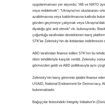
uygulanmaması yer alıyordu; “AB ve NATO üyeliğ
veya reddetmek”; “Ukrayna’nın uluslararası ortak
azaltılmasına veya kaldırılmasına katkıda bulun
gözden geçirmeye çalışmak veya Ukrayna’daki R
diyaloğu göz ardı etmek” vb. bulunuyordu. Bas
çoğunluğu tarafından desteklenen barış platform
STK’lar Zelensky’nin de iktidardan indirilmesini 
ABD tarafından finanse edilen STK’nın bu tehdidi
ölüm tehditleriyle karşılık verildi. Zelensky son
görmezden geldi ve ABD politikasıyla aynı çizgi
Zelensky’nin barış görevinin iptalini finanse e
USAID, National Endowment for Democracy, ABD 
bulunmaktadır.
Bağışçılar listesindeki Integrity Initiative’in (Dü