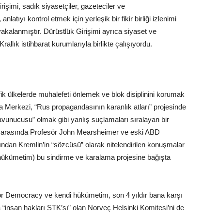
irişimi, sadık siyasetçiler, gazeteciler ve
tıyı kontrol etmek için yerleşik bir fikir birliği izlenimi
yakalanmıştır. Dürüstlük Girişimi ayrıca siyaset ve
allık istihbarat kurumlarıyla birlikte çalışıyordu.
k ülkelerde muhalefeti önlemek ve blok disiplinini korumak
a Merkezi, “Rus propagandasının karanlık atları” projesinde
avunucusu” olmak gibi yanlış suçlamaları sıralayan bir
ı arasında Profesör John Mearsheimer ve eski ABD
ndan Kremlin’in “sözcüsü” olarak nitelendirilen konuşmalar
 hükümetim) bu sindirme ve karalama projesine bağışta
or Democracy ve kendi hükümetim, son 4 yıldır bana karşı
a “insan hakları STK’sı” olan Norveç Helsinki Komitesi’ni de