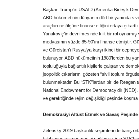
Başkan Trump’ın USAID (Amerika Birleşik Devlet
ABD hükümetinin dünyanın dört bir yanında sivil
araçları ne ölçüde finanse ettiğini ortaya çıkar
Yanukoviç’in devrilmesinde kilit bir rol oynamış
medyasının yüzde 85-90’ını finanse etmiştir. G
ve Gürcistan’ı Rusya’ya karşı ikinci bir cephe
bulunuyor. ABD hükümetinin 1980’lerden bu yana
topluluğuyla bağlantılı kişilerle çalışan ve dem
jeopolitik çıkarlarını gözeten “sivil toplum örgüt
bulunmaktadır. Bu “STK”lardan biri de Reagan ta
National Endowment for Democracy’dir (NED). Bu
ve gerektiğinde rejim değişikliği peşinde koşma a
Demokrasiyi Altüst Etmek ve Savaş Peşind
Zelensky 2019 başkanlık seçimlerinde barış ort
talebinden vazgeçmesini sağlamak için STK’ları