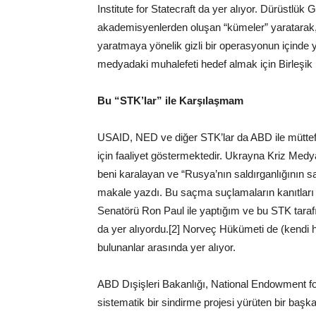
Institute for Statecraft da yer alıyor. Dürüstlük G
akademisyenlerden oluşan “kümeler” yaratarak, anla
yaratmaya yönelik gizli bir operasyonun içinde 
medyadaki muhalefeti hedef almak için Birleşik Kr
Bu “STK’lar” ile Karşılaşmam
USAID, NED ve diğer STK’lar da ABD ile müttefi
için faaliyet göstermektedir. Ukrayna Kriz Medy
beni karalayan ve “Rusya’nın saldırganlığının s
makale yazdı. Bu saçma suçlamaların kanıtlar
Senatörü Ron Paul ile yaptığım ve bu STK tarafı
da yer alıyordu.[2] Norveç Hükümeti de (kendi
bulunanlar arasında yer alıyor.
ABD Dışişleri Bakanlığı, National Endowment f
sistematik bir sindirme projesi yürüten bir başk