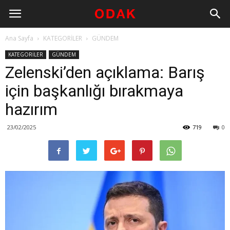
Ana Sayfa
KATEGORİLER
GÜNDEM
KATEGORİLER
GÜNDEM
Zelenski’den açıklama: Barış
için başkanlığı bırakmaya
hazırım
23/02/2025
719
0