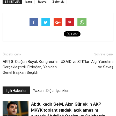
ETIKETLER
barış
Rusya
Zelenski
Önceki İçerik
Sonraki İçerik
AKP, 8. Olağan Büyük Kongresi’ni
USAID ve STK’lar: Algı Yönetimi
Gerçekleştirdi: Erdoğan, Yeniden
ve Savaş
Genel Başkan Seçildi
İlgili Haberler
Yazarın Diğer İçerikleri
Abdulkadir Selvi, Akın Gürlek’in AKP
MKYK toplantısındaki açıklamasını