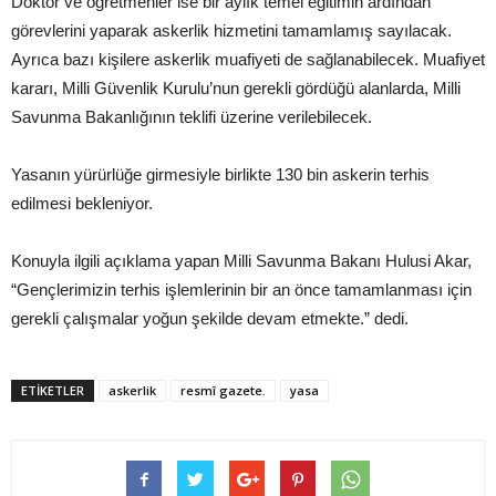
Doktor ve öğretmenler ise bir aylık temel eğitimin ardından
görevlerini yaparak askerlik hizmetini tamamlamış sayılacak.
Ayrıca bazı kişilere askerlik muafiyeti de sağlanabilecek. Muafiyet
kararı, Milli Güvenlik Kurulu’nun gerekli gördüğü alanlarda, Milli
Savunma Bakanlığının teklifi üzerine verilebilecek.
Yasanın yürürlüğe girmesiyle birlikte 130 bin askerin terhis
edilmesi bekleniyor.
Konuyla ilgili açıklama yapan Milli Savunma Bakanı Hulusi Akar,
“Gençlerimizin terhis işlemlerinin bir an önce tamamlanması için
gerekli çalışmalar yoğun şekilde devam etmekte.” dedi.
ETIKETLER
askerlik
resmî gazete.
yasa