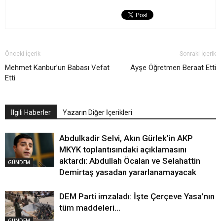
Önceki İçerik
Sonraki İçerik
Mehmet Kanbur’un Babası Vefat
Ayşe Öğretmen Beraat Etti
Etti
İlgili Haberler
Yazarın Diğer İçerikleri
Abdulkadir Selvi, Akın Gürlek’in AKP
MKYK toplantısındaki açıklamasını
aktardı: Abdullah Öcalan ve Selahattin
GÜNDEM
Demirtaş yasadan yararlanamayacak
DEM Parti imzaladı: İşte Çerçeve Yasa’nın
tüm maddeleri…
GÜNDEM