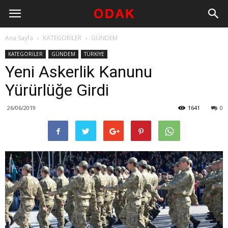
Ana Sayfa
KATEGORİLER
GÜNDEM
KATEGORİLER
GÜNDEM
TÜRKİYE
Yeni Askerlik Kanunu
Yürürlüğe Girdi
26/06/2019
1641
0