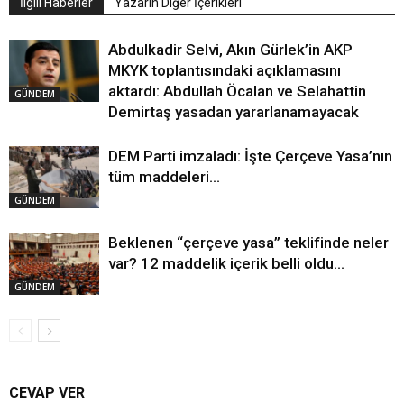
İlgili Haberler
Yazarın Diğer İçerikleri
Abdulkadir Selvi, Akın Gürlek’in AKP
MKYK toplantısındaki açıklamasını
aktardı: Abdullah Öcalan ve Selahattin
GÜNDEM
Demirtaş yasadan yararlanamayacak
DEM Parti imzaladı: İşte Çerçeve Yasa’nın
tüm maddeleri…
GÜNDEM
Beklenen “çerçeve yasa” teklifinde neler
var? 12 maddelik içerik belli oldu…
GÜNDEM
CEVAP VER