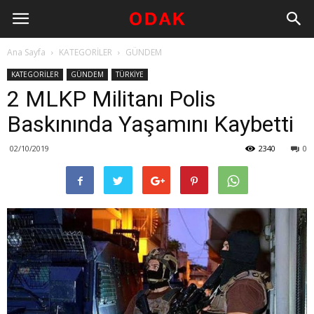
Ana Sayfa
KATEGORİLER
GÜNDEM
KATEGORİLER
GÜNDEM
TÜRKİYE
2 MLKP Militanı Polis
Baskınında Yaşamını Kaybetti
02/10/2019
2340
0