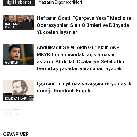
İlgili Haberler
Yazarın Diğer İçerikleri
Haftanın Özeti: “Çerçeve Yasa” Meclis’te;
HAFTANIN
Operasyonlar, Sınır Ölümleri ve Dünyada
ÖZETİ
Yükselen İsyanlar
Abdulkadir Selvi, Akın Gürlek’in AKP
MKYK toplantısındaki açıklamasını
aktardı: Abdullah Öcalan ve Selahattin
GÜNDEM
Demirtaş yasadan yararlanamayacak
İşçi sınıfının yılmaz savaşçısı ve yoldaşlık
örneği: Friedrich Engels
KÖŞE YAZILARI
CEVAP VER