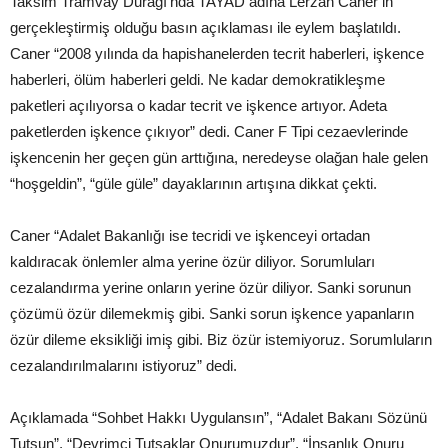
Taksim Tramvay Durağı’nda TAYAD adına Lerzan Caner’in
gerçekleştirmiş olduğu basın açıklaması ile eylem başlatıldı.
Caner “2008 yılında da hapishanelerden tecrit haberleri, işkence
haberleri, ölüm haberleri geldi. Ne kadar demokratikleşme
paketleri açılıyorsa o kadar tecrit ve işkence artıyor. Adeta
paketlerden işkence çıkıyor” dedi. Caner F Tipi cezaevlerinde
işkencenin her geçen gün arttığına, neredeyse olağan hale gelen
“hoşgeldin”, “güle güle” dayaklarının artışına dikkat çekti.
Caner “Adalet Bakanlığı ise tecridi ve işkenceyi ortadan
kaldıracak önlemler alma yerine özür diliyor. Sorumluları
cezalandırma yerine onların yerine özür diliyor. Sanki sorunun
çözümü özür dilemekmiş gibi. Sanki sorun işkence yapanların
özür dileme eksikliği imiş gibi. Biz özür istemiyoruz. Sorumluların
cezalandırılmalarını istiyoruz” dedi.
Açıklamada “Sohbet Hakkı Uygulansın”, “Adalet Bakanı Sözünü
Tutsun”, “Devrimci Tutsaklar Onurumuzdur”, “İnsanlık Onuru