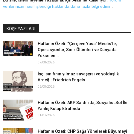
Bu site, istenmeyenleri azaltmak için Akismet kullanıyor.
Yorum
verilerinizin nasıl işlendiği hakkında daha fazla bilgi edinin
.
KÖŞE YAZILARI
Haftanın Özeti: “Çerçeve Yasa” Meclis’te;
Operasyonlar, Sınır Ölümleri ve Dünyada
Yükselen...
07/08/2026
İşçi sınıfının yılmaz savaşçısı ve yoldaşlık
örneği: Friedrich Engels
05/08/2026
Haftanın Özeti: AKP Saldırıda, Sosyalist Sol İki
Yanlış Kutup Etrafında
31/07/2026
Haftanın Özeti: CHP Sağa Yönelerek Büyümeyi