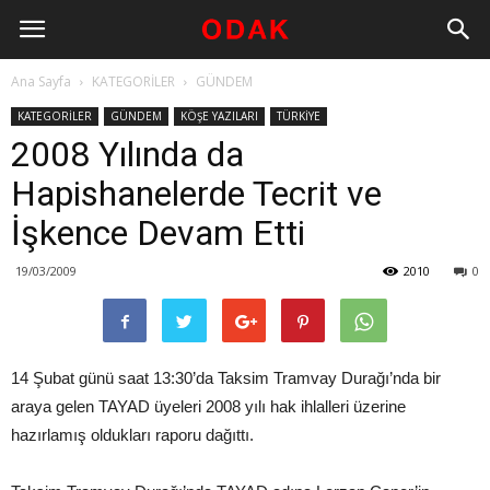
Ana Sayfa
KATEGORİLER
GÜNDEM
KATEGORİLER
GÜNDEM
KÖŞE YAZILARI
TÜRKİYE
2008 Yılında da
Hapishanelerde Tecrit ve
İşkence Devam Etti
19/03/2009
2010
0
14 Şubat günü saat 13:30’da Taksim Tramvay Durağı’nda bir
araya gelen TAYAD üyeleri 2008 yılı hak ihlalleri üzerine
hazırlamış oldukları raporu dağıttı.