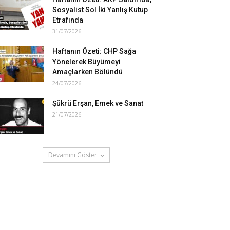
Sosyalist Sol İki Yanlış Kutup
Etrafında
31/07/2026
Haftanın Özeti: CHP Sağa
Yönelerek Büyümeyi
Amaçlarken Bölündü
24/07/2026
Şükrü Erşan, Emek ve Sanat
21/07/2026
Devamını Göster