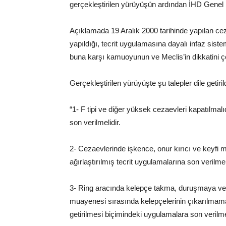
gerçekleştirilen yürüyüşün ardından İHD Gene
Açıklamada 19 Aralık 2000 tarihinde yapılan cez
yapıldığı, tecrit uygulamasına dayalı infaz siste
buna karşı kamuoyunun ve Meclis’in dikkatini çek
Gerçekleştirilen yürüyüşte şu talepler dile getirild
“1- F tipi ve diğer yüksek cezaevleri kapatılmalı
son verilmelidir.
2- Cezaevlerinde işkence, onur kırıcı ve keyfi 
ağırlaştırılmış tecrit uygulamalarına son verilmeli
3- Ring aracında kelepçe takma, duruşmaya ve 
muayenesi sırasında kelepçelerinin çıkarılmama
getirilmesi biçimindeki uygulamalara son verilmel