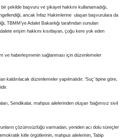
bir şekilde başvuru ve şikayet hakkını kullanamadığı,
engellendiği, ancak İnfaz Hakimlerine ulaşan başvurulara da
ldiği, TBMM’ye Adalet Bakanlığı tarafından sunulan
adalete erişim hakkını kısıtlayan, çoğu kere yok eden
işim ve haberleşmenin sağlanması için düzenlemeler
an kaldırılacak düzenlemeler yapılmalıdır. ‘Suç’ tipine göre,
dir.
aları, Sendikalar, mahpus ailelerinden oluşan ‘bağımsız sivil
sorunların çözümsüzlüğü varmadan, yeniden acı dolu süreçler
okratik kitle örgütlerinin, mahpus ailelerinin, Tabip