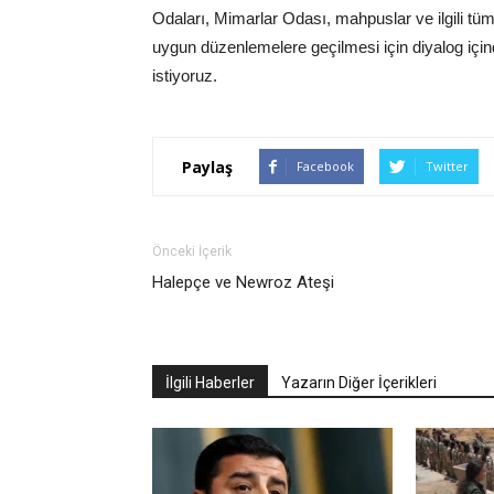
Odaları, Mimarlar Odası, mahpuslar ve ilgili tü
uygun düzenlemelere geçilmesi için diyalog için
istiyoruz.
Paylaş
Facebook
Twitter
Önceki İçerik
Halepçe ve Newroz Ateşi
İlgili Haberler
Yazarın Diğer İçerikleri