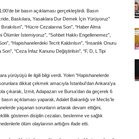
:00’de bir basın açıklaması gerçekleştirdi. Basın
ride, Baskılara, Yasaklara Dur Demek İçin Yürüyoruz”
 Bırakılsın”, “Hücre Cezalarına Son”, “Haber Alma
i Ölümler İstemiyoruz”, “Sohbet Hakkı Engellenemez”,
Son”, “Hapishanelerdeki Tecrit Kaldırılsın”, “İnsanlık Onuru
on”, “Ceza İnfaz Kanunu Değiştirilsin”, “F, D, L Tipi
 yürüyüşü ile ilgili bilgi verdi. Yoleri “Hapishanelerde
orunlara dikkat çekmek amacıyla İstanbul’dan Ankara’ya
la çıkarak, İzmit, Adapazarı ve Bursa’dan da geçerek 6
asın açıklaması yaparak, Adalet Bakanlığı ve Meclis’le
nelerde yaşanan sorunların artarak devam ettiğini,
klilik gösteren disiplin cezaları, beslenme ve sağlık
edenlerle ölüm olaylarının arttığını ifade etti.