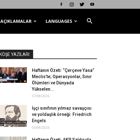
AÇIKLAMALAR
LANGUAGES
KÖŞE YAZILARI
Haftanın Özeti: “Çerçeve Yasa”
Meclis’te; Operasyonlar, Sınır
Ölümleri ve Dünyada
Yükselen...
07/08/2026
İşçi sınıfının yılmaz savaşçısı
ve yoldaşlık örneği: Friedrich
Engels
05/08/2026
Haftanın Özeti: AKP Saldırıda,