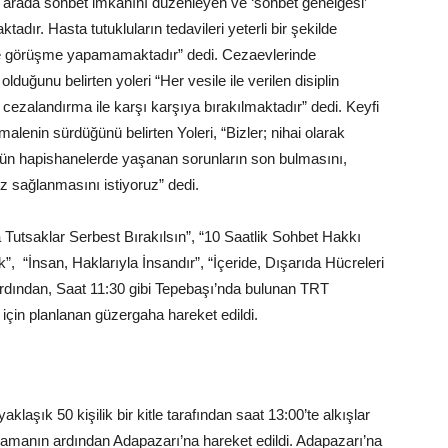
r arada sohbet imkanını düzenleyen ve ‘sohbet genelgesi’
dır. Hasta tutukluların tedavileri yeterli bir şekilde
lde görüşme yapamamaktadır” dedi. Cezaevlerinde
duğunu belirten yoleri “Her vesile ile verilen disiplin
 cezalandırma ile karşı karşıya bırakılmaktadır” dedi. Keyfi
enin sürdüğünü belirten Yoleri, “Bizler; nihai olarak
gün hapishanelerde yaşanan sorunların son bulmasını,
 sağlanmasını istiyoruz” dedi.
 Tutsaklar Serbest Bırakılsın”, “10 Saatlik Sohbet Hakkı
, “İnsan, Haklarıyla İnsandır”, “İçeride, Dışarıda Hücreleri
 ardından, Saat 11:30 gibi Tepebaşı’nda bulunan TRT
için planlanan güzergaha hareket edildi.
laşık 50 kişilik bir kitle tarafından saat 13:00’te alkışlar
ıklamanın ardından Adapazarı’na hareket edildi. Adapazarı’na