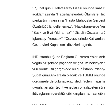
5 Şubat günü Galatasaray Lisesi önünde saat 11
açıklamasında “Hapishanelerdeki Ölümlere, Tec
pankartının yanı sıra “Hasta Mahpuslar Serbest
Özgürlüğü Engellenemez”, “Hapishanelerde Yen
“Baskılar Bizi Yıldıramaz”, “Disiplin Cezalarına 
İşkenceyi Yenecek”, “Cezaevlerinde Katliamlara S
Cezaevleri Kapatılsın” dövizleri taşındı.
İHD İstanbul Şube Başkanı Gülseren Yoleri Ankara
yoğun bir şekilde yaşanan ve çözüm bekleyen s
yürüyoruz. Bu çerçevede bu gün İstanbul’dan yo
Şubat günü Ankara’da olacak ve TBMM önünde b
görüşmelerde bulunacağız” dedi. Yoleri, hapisha
uygulanan ağır tecrit ve izolasyona ilaveten süre
ihtiyaçlarının gerektiği gibi karşılanmaması gibi n