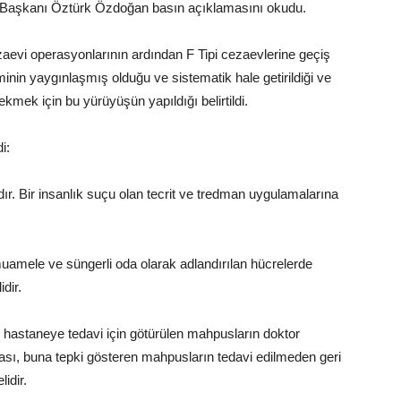
l Başkanı Öztürk Özdoğan basın açıklamasını okudu.
aevi operasyonlarının ardından F Tipi cezaevlerine geçiş
minin yaygınlaşmış olduğu ve sistematik hale getirildiği ve
mek için bu yürüyüşün yapıldığı belirtildi.
i:
dır. Bir insanlık suçu olan tecrit ve tredman uygulamalarına
muamele ve süngerli oda olarak adlandırılan hücrelerde
dir.
hastaneye tedavi için götürülen mahpusların doktor
sı, buna tepki gösteren mahpusların tedavi edilmeden geri
idir.