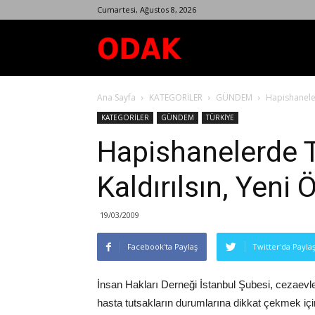
Cumartesi, Ağustos 8, 2026
Odak
Ana Sayfa
KATEGORİLER
GÜNDEM
Hapishaneler
Dergisi
KATEGORİLER
GÜNDEM
TÜRKİYE
Hapishanelerde T
Kaldırılsın, Yeni
19/03/2009
Facebook'ta Paylaş
Twitter'da Payla
İnsan Hakları Derneği İstanbul Şubesi, cezaevl
hasta tutsakların durumlarına dikkat çekmek için