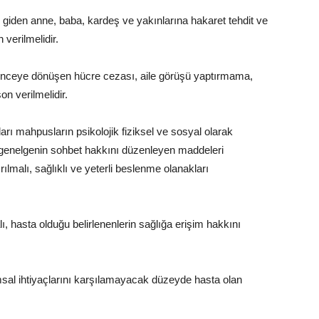
iden anne, baba, kardeş ve yakınlarına hakaret tehdit ve
verilmelidir.
 işkenceye dönüşen hücre cezası, aile görüşü yaptırmama,
n verilmelidir.
ları mahpusların psikolojik fiziksel ve sosyal olarak
 genelgenin sohbet hakkını düzenleyen maddeleri
rılmalı, sağlıklı ve yeterli beslenme olanakları
ı, hasta olduğu belirlenenlerin sağlığa erişim hakkını
al ihtiyaçlarını karşılamayacak düzeyde hasta olan