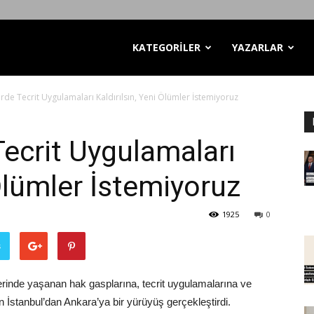
KATEGORİLER
YAZARLAR
de Tecrit Uygulamaları Kaldırılsın, Yeni Ölümler İstemiyoruz
ecrit Uygulamaları
 Ölümler İstemiyoruz
1925
0
ş
erinde yaşanan hak gasplarına, tecrit uygulamalarına ve
 İstanbul’dan Ankara’ya bir yürüyüş gerçekleştirdi.