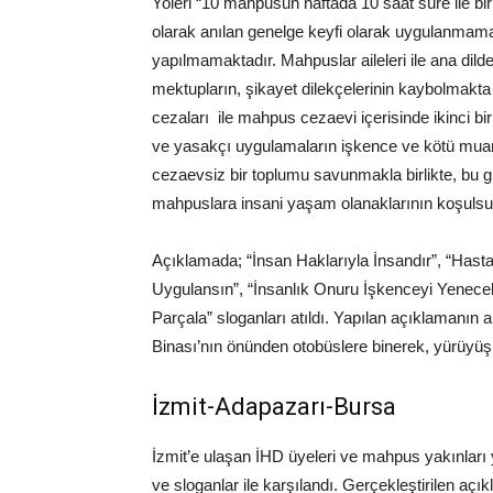
Yoleri “10 mahpusun haftada 10 saat süre ile bi
olarak anılan genelge keyfi olarak uygulanmamakta
yapılmamaktadır. Mahpuslar aileleri ile ana di
mektupların, şikayet dilekçelerinin kaybolmakta ol
cezaları ile mahpus cezaevi içerisinde ikinci bir
ve yasakçı uygulamaların işkence ve kötü muamal
cezaevsiz bir toplumu savunmakla birlikte, bu 
mahpuslara insani yaşam olanaklarının koşulsuz
Açıklamada; “İnsan Haklarıyla İnsandır”, “Hasta
Uygulansın”, “İnsanlık Onuru İşkenceyi Yenecek”
Parçala” sloganları atıldı. Yapılan açıklamanın
Binası’nın önünden otobüslere binerek, yürüyüş 
İzmit-Adapazarı-Bursa
İzmit’e ulaşan İHD üyeleri ve mahpus yakınları yak
ve sloganlar ile karşılandı. Gerçekleştirilen aç