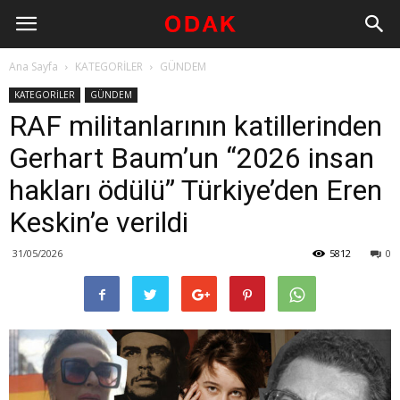
Ana Sayfa
KATEGORİLER
GÜNDEM
KATEGORİLER
GÜNDEM
RAF militanlarının katillerinden
Gerhart Baum’un “2026 insan
hakları ödülü” Türkiye’den Eren
Keskin’e verildi
31/05/2026
5812
0