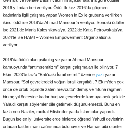
Gerhard ve Renate Baum Vakfı’nın açıklamalarına göre ödüller
2016 yılından beri veriliyor. Ödül ilk kez 2016’da göçmen
kadınlarla ilgili çalışma yapan Women in Exile grubuna verilirken
ikinci ödül ise 2019’da Ahmad Mansour’a veriliyor. Sonraki ödüller
ise 2021’de Maria Kalesnikava’ya, 2022’de Katja Petrowskaja’ya,
2024’te ise HAMI – Women Empowerment Organization’a
veriliyor.
2019’da ödülü alan psikolog ve yazar Ahmad Mansour
kamuoyunda “antimsemitizm” karşıtı çalışmaları ile biliniyor. 7
Ekim 2023’te taz’a “Batı’daki İsrail nefreti” üzerine
yazı
yazan
Mansour, “Sol çevrelerdeki yoğun İsrail karşıtlığı, 7 Ekim’den çok
önce de örtük biçimde zaten mevcuttu” demiş ve “Buna rağmen,
birkaç yıl öncesine kadar burjuva çevrelerde kamuya açık şekilde
Yahudi karşıtı söylemler dile getirmek düşünülemezdi. Bunu en
fazla neo-Naziler, radikal Filistinliler ya da İslamcılar yapardı.
Bugün ise en iyi üniversitelerde binlerce öğrenci Yahudi devletinin
ortadan kaldırılması çağrısında bulunuyor ve Hamas gibi otoriter