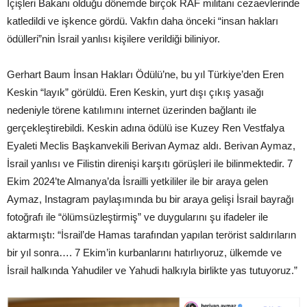
İçişleri Bakanı olduğu dönemde birçok RAF militanı cezaevlerinde
katledildi ve işkence gördü. Vakfın daha önceki “insan hakları
ödülleri”nin İsrail yanlısı kişilere verildiği biliniyor.
Gerhart Baum İnsan Hakları Ödülü’ne, bu yıl Türkiye’den Eren
Keskin “layık” görüldü. Eren Keskin, yurt dışı çıkış yasağı
nedeniyle törene katılımını internet üzerinden bağlantı ile
gerçekleştirebildi. Keskin adına ödülü ise Kuzey Ren Vestfalya
Eyaleti Meclis Başkanvekili Berivan Aymaz aldı. Berivan Aymaz,
İsrail yanlısı ve Filistin direnişi karşıtı görüşleri ile bilinmektedir. 7
Ekim 2024’te Almanya’da İsrailli yetkililer ile bir araya gelen
Aymaz, Instagram paylaşımında bu bir araya gelişi İsrail bayrağı
fotoğrafı ile “ölümsüzleştirmiş” ve duygularını şu ifadeler ile
aktarmıştı: “İsrail’de Hamas tarafından yapılan terörist saldırıların
bir yıl sonra…. 7 Ekim’in kurbanlarını hatırlıyoruz, ülkemde ve
İsrail halkında Yahudiler ve Yahudi halkıyla birlikte yas tutuyoruz.”