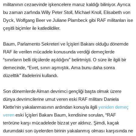
militanının cezaevinde işkencelere maruz kaldığı biliniyor. Ayrıca
bu zaman zarfında Willy Peter Stoll, Michael Knoll, Elisabeth von
Dyck, Wolfgang Beer ve Juliane Plambeck gibi RAF militanları ise
çeşitli biçimler ile katledildiler.
Baum, Parlamento Sekreteri ve İçişleri Bakanı olduğu dönemde
RAF ile verilen mücadele konusunda verdiği demeçlerde
“sınırların belli ölçülerde aşıldığını” belirtmişti. O süre ile ilgili bir
demecinde, “Evet, sınırı aşmıştık. Ama bunu daha sonra
düzelttik” ifadelerini kullandı.
Son dönemlerde Alman devrimci gençliği başta olmak üzere
dünya devrimcilerine umut veren eski RAF militanı Daniela
Klette’nin yakalanmasının ardından konuyla ilgili
yeniden demeç
veren
eski İçişleri Bakanı Baum, kendisine sorulan, “RAF
terörüne karşı mücadelede bizzat yer aldınız. Şimdi, kaçak
durumdaki son üyelerden birinin yakalanmış olması karşısında ne