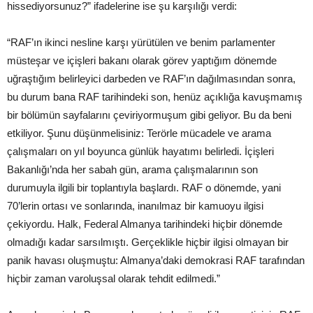
hissediyorsunuz?” ifadelerine ise şu karşılığı verdi:
“RAF’ın ikinci nesline karşı yürütülen ve benim parlamenter
müsteşar ve içişleri bakanı olarak görev yaptığım dönemde
uğraştığım belirleyici darbeden ve RAF’ın dağılmasından sonra,
bu durum bana RAF tarihindeki son, henüz açıklığa kavuşmamış
bir bölümün sayfalarını çeviriyormuşum gibi geliyor. Bu da beni
etkiliyor. Şunu düşünmelisiniz: Terörle mücadele ve arama
çalışmaları on yıl boyunca günlük hayatımı belirledi. İçişleri
Bakanlığı’nda her sabah gün, arama çalışmalarının son
durumuyla ilgili bir toplantıyla başlardı. RAF o dönemde, yani
70’lerin ortası ve sonlarında, inanılmaz bir kamuoyu ilgisi
çekiyordu. Halk, Federal Almanya tarihindeki hiçbir dönemde
olmadığı kadar sarsılmıştı. Gerçeklikle hiçbir ilgisi olmayan bir
panik havası oluşmuştu: Almanya’daki demokrasi RAF tarafından
hiçbir zaman varoluşsal olarak tehdit edilmedi.”