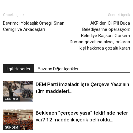
Önceki İçerik
Sonraki İçerik
Devrimci Yoldaşlık Örneği: Sinan
AKP’den CHP’li Buca
Cemgil ve Arkadaşları
Belediyesi’ne operasyon:
Belediye Başkanı Görkem
Duman gözaltına alındı, onlarca
kişi hakkında gözaltı kararı
İlgili Haberler
Yazarın Diğer İçerikleri
DEM Parti imzaladı: İşte Çerçeve Yasa’nın
tüm maddeleri…
GÜNDEM
Beklenen “çerçeve yasa” teklifinde neler
var? 12 maddelik içerik belli oldu…
GÜNDEM