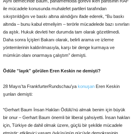
Aynı demecinde Baum, parlamentoda görevli iken partisinin RAF
ile mücadele konusunda muhalefet partileri tarafından
sıkıştırıldığını ve baskı altına alındığını ifade ederek, “Bu baskı
altında – bunu kabul etmeliyim – terörle mücadelede bazı sınırları
da aştık. Hukuk devleti her durumda tam olarak gözetilmedi.
Daha sonra İçişleri Bakanı olarak, belirli arama ve izleme
yöntemlerinin kaldırılmasıyla, karşı bir denge kurmaya ve
mümkün olanı onarmaya çalıştım” demişti.
Ödüle “layık” görülen Eren Keskin ne demişti?
28 Mayıs’ta FrankfurterRundschau’ya
konuşan
Eren Keskin
şunları demişti:
“Gerhart Baum İnsan Hakları Ödülü’nü almak benim için büyük
bir onur – Gerhart Baum önemli bir liberal şahsiyetti. İnsan hakları
için, Türkiye de dahil olmak üzere, güçlü bir şekilde mücadele
etmiştir; etkileyici yaşam öyküsünün gücüyle demokrasinin