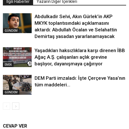
İlgili Haberler
Yazarın Diğer İçerikleri
Abdulkadir Selvi, Akın Gürlek’in AKP
MKYK toplantısındaki açıklamasını
aktardı: Abdullah Öcalan ve Selahattin
GÜNDEM
Demirtaş yasadan yararlanamayacak
Yaşadıkları haksızlıklara karşı direnen İBB
Ağaç A.Ş. çalışanları açlık grevine
başlıyor, dayanışmaya çağırıyor
EMEK
DEM Parti imzaladı: İşte Çerçeve Yasa’nın
tüm maddeleri…
GÜNDEM
CEVAP VER