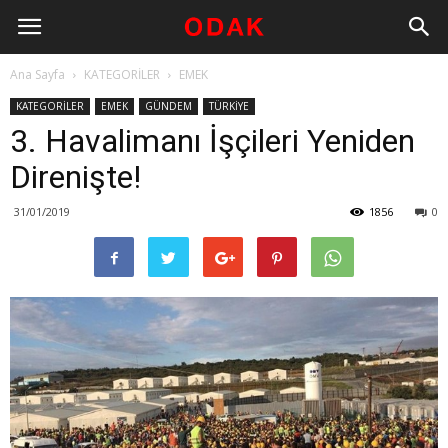
Ana Sayfa
KATEGORİLER
EMEK
KATEGORİLER
EMEK
GÜNDEM
TÜRKİYE
3. Havalimanı İşçileri Yeniden
Direnişte!
31/01/2019
1856
0