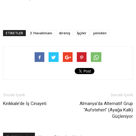
ETIKETLER
3. Havalimanı
direniş
İşçiler
yeniden
Önceki İçerik
Sonraki İçerik
Kırıkkale’de İş Cinayeti
Almanya’da Alternatif Grup
“Aufstehen” (Ayağa Kalk)
Güçleniyor