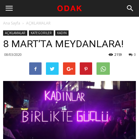
Ana Sayfa
AÇIKLAMALAR
AÇIKLAMALAR
KATEGORİLER
KADIN
8 MART’TA MEYDANLARA!
08/03/2020
2159
0