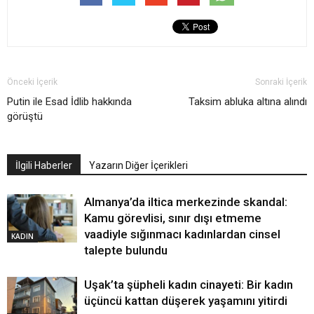
Önceki İçerik
Sonraki İçerik
Putin ile Esad İdlib hakkında
Taksim abluka altına alındı
görüştü
İlgili Haberler
Yazarın Diğer İçerikleri
Almanya’da iltica merkezinde skandal:
Kamu görevlisi, sınır dışı etmeme
vaadiyle sığınmacı kadınlardan cinsel
KADIN
talepte bulundu
Uşak’ta şüpheli kadın cinayeti: Bir kadın
üçüncü kattan düşerek yaşamını yitirdi