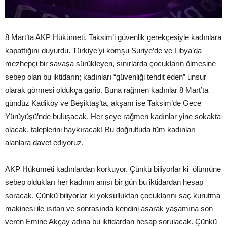
8 Mart’ta AKP Hükümeti, Taksim’i güvenlik gerekçesiyle kadınlara
kapattığını duyurdu. Türkiye’yi komşu Suriye’de ve Libya’da
mezhepçi bir savaşa sürükleyen, sınırlarda çocukların ölmesine
sebep olan bu iktidarın; kadınları “güvenliği tehdit eden” unsur
olarak görmesi oldukça garip. Buna rağmen kadınlar 8 Mart’ta
gündüz Kadiköy ve Beşiktaş’ta, akşam ise Taksim’de Gece
Yürüyüşü’nde buluşacak. Her şeye rağmen kadınlar yine sokakta
olacak, taleplerini haykıracak! Bu doğrultuda tüm kadınları
alanlara davet ediyoruz.
AKP Hükümeti kadınlardan korkuyor. Çünkü biliyorlar ki ölümüne
sebep oldukları her kadının anısı bir gün bu iktidardan hesap
soracak. Çünkü biliyorlar ki yoksulluktan çocuklarını saç kurutma
makinesi ile ısıtan ve sonrasında kendini asarak yaşamına son
veren Emine Akçay adına bu iktidardan hesap sorulacak. Çünkü