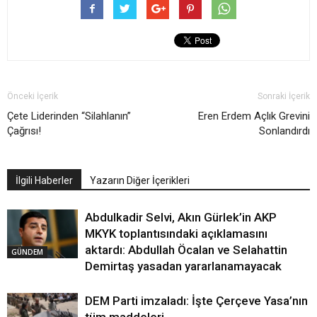
Önceki İçerik
Sonraki İçerik
Çete Liderinden “Silahlanın”
Eren Erdem Açlık Grevini
Çağrısı!
Sonlandırdı
İlgili Haberler
Yazarın Diğer İçerikleri
Abdulkadir Selvi, Akın Gürlek’in AKP
MKYK toplantısındaki açıklamasını
aktardı: Abdullah Öcalan ve Selahattin
GÜNDEM
Demirtaş yasadan yararlanamayacak
DEM Parti imzaladı: İşte Çerçeve Yasa’nın