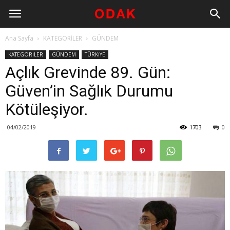
Ana Sayfa
KATEGORİLER
GÜNDEM
KATEGORİLER
GÜNDEM
TÜRKİYE
Açlık Grevinde 89. Gün:
Güven’in Sağlık Durumu
Kötüleşiyor.
04/02/2019
1703
0