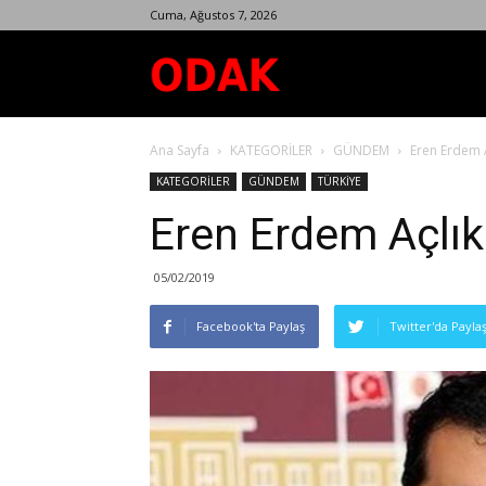
Cuma, Ağustos 7, 2026
Odak
Ana Sayfa
KATEGORİLER
GÜNDEM
Eren Erdem A
Dergisi
KATEGORİLER
GÜNDEM
TÜRKİYE
Eren Erdem Açlık
05/02/2019
Facebook'ta Paylaş
Twitter'da Payla