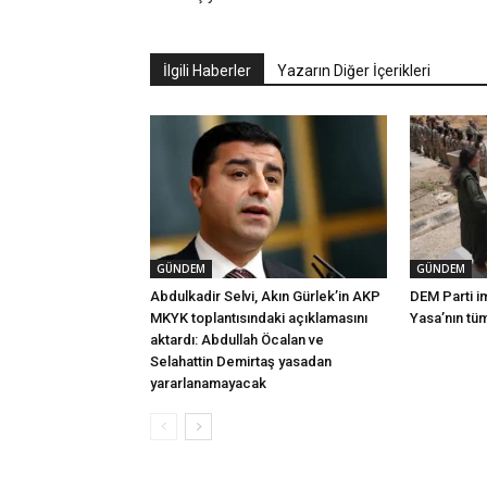
İlgili Haberler
Yazarın Diğer İçerikleri
GÜNDEM
GÜNDEM
Abdulkadir Selvi, Akın Gürlek’in AKP
DEM Parti i
MKYK toplantısındaki açıklamasını
Yasa’nın tü
aktardı: Abdullah Öcalan ve
Selahattin Demirtaş yasadan
yararlanamayacak