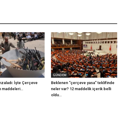
GÜNDEM
mzaladı: İşte Çerçeve
Beklenen “çerçeve yasa” teklifinde
m maddeleri…
neler var? 12 maddelik içerik belli
oldu…