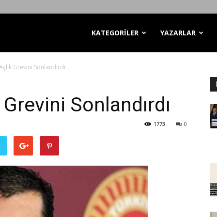
KATEGORİLER
YAZARLAR
çlık Grevini Sonlandırdı
 Grevini Sonlandırdı
1773
0
ş