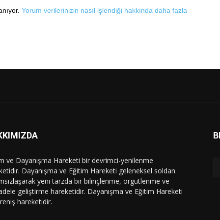
lanıyor.
Yorum verilerinizin nasıl işlendiği hakkında daha fazla
KKIMIZDA
B
im ve Dayanışma Hareketi bir devrimci-yenilenme
ketidir. Dayanışma ve Eğitim Hareketi geleneksel soldan
msızlaşarak yeni tarzda bir bilinçlenme, örgütlenme ve
dele geliştirme hareketidir. Dayanışma ve Eğitim Hareketi
ireniş hareketidir.