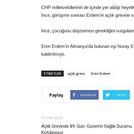
CHP milletvekillerinin de içinde yer aldığı heyetl
İnce, görüşme sonrası Erdem’in açlık grevine so
İnce, çocuğunu düşünmesi gerektiğini vurgulamala
Eren Erdem’in Almanya’da bulunan eşi Nuray Er
kaldırılmıştı.
ETIKETLER
açlık grevi
Eren Erdem
Paylaş
Facebook
Twitter
Önceki İçerik
Açlık Grevinde 89. Gün: Güven’in Sağlık Durumu
Kötüleşiyor.