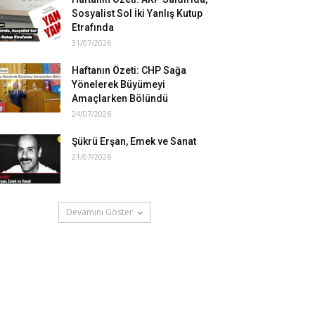
Sosyalist Sol İki Yanlış Kutup
Etrafında
31/07/2026
Haftanın Özeti: CHP Sağa
Yönelerek Büyümeyi
Amaçlarken Bölündü
24/07/2026
Şükrü Erşan, Emek ve Sanat
21/07/2026
Devamını Göster