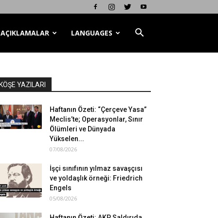
AÇIKLAMALAR
LANGUAGES
KÖŞE YAZILARI
Haftanın Özeti: “Çerçeve Yasa”
Meclis’te; Operasyonlar, Sınır
Ölümleri ve Dünyada
Yükselen...
07/08/2026
İşçi sınıfının yılmaz savaşçısı
ve yoldaşlık örneği: Friedrich
Engels
05/08/2026
Haftanın Özeti: AKP Saldırıda,