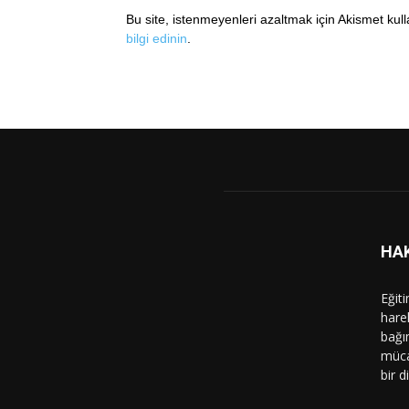
Bu site, istenmeyenleri azaltmak için Akismet kul
bilgi edinin
.
HA
Eğit
hare
bağı
müca
bir d