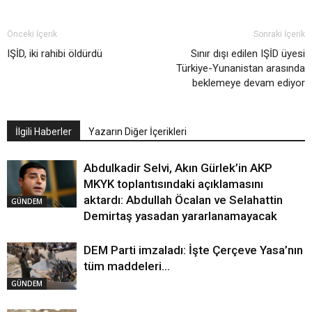
Önceki İçerik
Sonraki İçerik
IŞİD, iki rahibi öldürdü
Sınır dışı edilen IŞİD üyesi
Türkiye-Yunanistan arasında
beklemeye devam ediyor
İlgili Haberler
Yazarın Diğer İçerikleri
Abdulkadir Selvi, Akın Gürlek’in AKP
MKYK toplantısındaki açıklamasını
aktardı: Abdullah Öcalan ve Selahattin
GÜNDEM
Demirtaş yasadan yararlanamayacak
DEM Parti imzaladı: İşte Çerçeve Yasa’nın
tüm maddeleri…
GÜNDEM