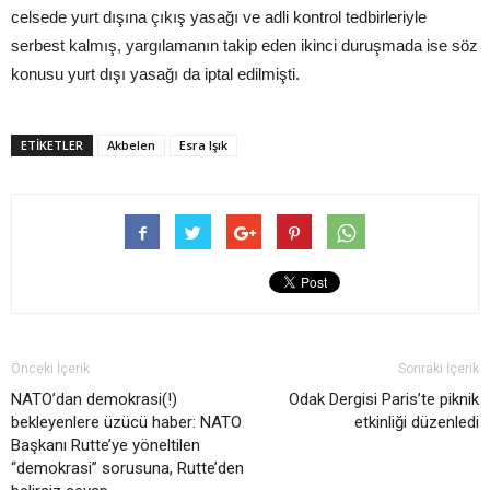
celsede yurt dışına çıkış yasağı ve adli kontrol tedbirleriyle
serbest kalmış, yargılamanın takip eden ikinci duruşmada ise söz
konusu yurt dışı yasağı da iptal edilmişti.
ETIKETLER
Akbelen
Esra Işık
Önceki İçerik
Sonraki İçerik
NATO’dan demokrasi(!)
Odak Dergisi Paris’te piknik
bekleyenlere üzücü haber: NATO
etkinliği düzenledi
Başkanı Rutte’ye yöneltilen
“demokrasi” sorusuna, Rutte’den