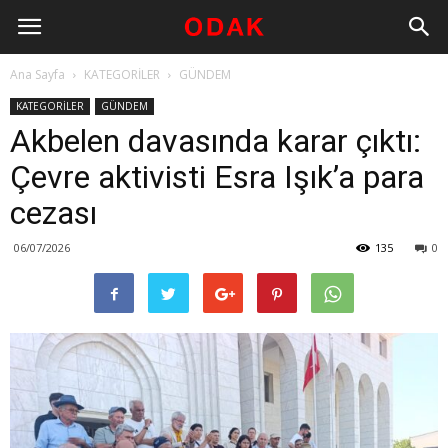
Ana Sayfa
KATEGORİLER
GÜNDEM
KATEGORİLER
GÜNDEM
Akbelen davasında karar çıktı:
Çevre aktivisti Esra Işık’a para
cezası
06/07/2026
135
0