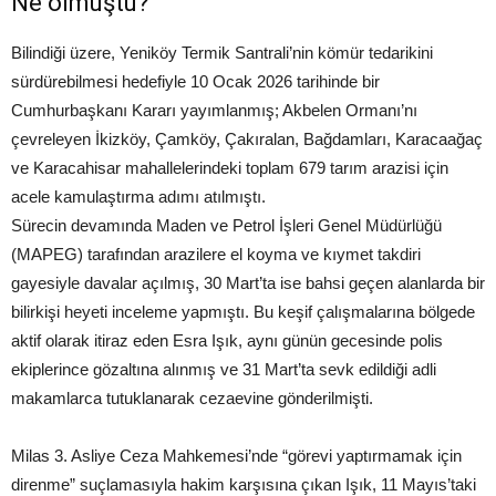
Ne olmuştu?
Bilindiği üzere, Yeniköy Termik Santrali’nin kömür tedarikini
sürdürebilmesi hedefiyle 10 Ocak 2026 tarihinde bir
Cumhurbaşkanı Kararı yayımlanmış; Akbelen Ormanı’nı
çevreleyen İkizköy, Çamköy, Çakıralan, Bağdamları, Karacaağaç
ve Karacahisar mahallelerindeki toplam 679 tarım arazisi için
acele kamulaştırma adımı atılmıştı.
Sürecin devamında Maden ve Petrol İşleri Genel Müdürlüğü
(MAPEG) tarafından arazilere el koyma ve kıymet takdiri
gayesiyle davalar açılmış, 30 Mart’ta ise bahsi geçen alanlarda bir
bilirkişi heyeti inceleme yapmıştı. Bu keşif çalışmalarına bölgede
aktif olarak itiraz eden Esra Işık, aynı günün gecesinde polis
ekiplerince gözaltına alınmış ve 31 Mart’ta sevk edildiği adli
makamlarca tutuklanarak cezaevine gönderilmişti.
Milas 3. Asliye Ceza Mahkemesi’nde “görevi yaptırmamak için
direnme” suçlamasıyla hakim karşısına çıkan Işık, 11 Mayıs’taki