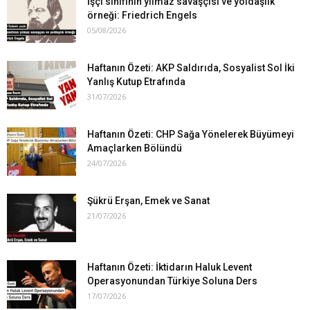
İşçi sınıfının yılmaz savaşçısı ve yoldaşlık
örneği: Friedrich Engels
05/08/2026
Haftanın Özeti: AKP Saldırıda, Sosyalist Sol İki
Yanlış Kutup Etrafında
31/07/2026
Haftanın Özeti: CHP Sağa Yönelerek Büyümeyi
Amaçlarken Bölündü
24/07/2026
Şükrü Erşan, Emek ve Sanat
21/07/2026
Haftanın Özeti: İktidarın Haluk Levent
Operasyonundan Türkiye Soluna Ders
17/07/2026