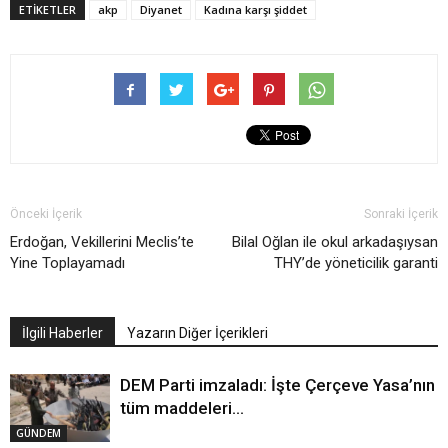
ETIKETLER
akp
Diyanet
Kadına karşı şiddet
Önceki İçerik
Sonraki İçerik
Erdoğan, Vekillerini Meclis’te
Bilal Oğlan ile okul arkadaşıysan
Yine Toplayamadı
THY’de yöneticilik garanti
İlgili Haberler
Yazarın Diğer İçerikleri
DEM Parti imzaladı: İşte Çerçeve Yasa’nın
tüm maddeleri…
GÜNDEM