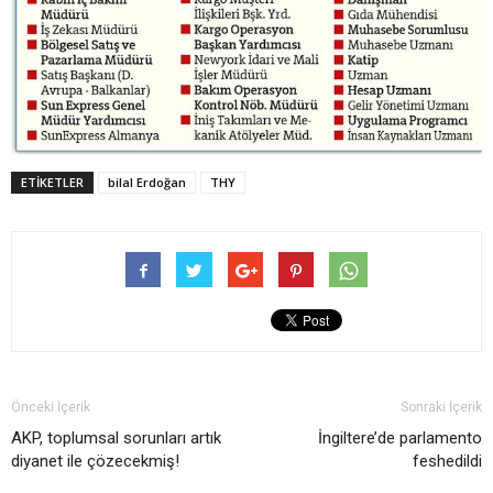
ETIKETLER
bilal Erdoğan
THY
Önceki İçerik
Sonraki İçerik
AKP, toplumsal sorunları artık
İngiltere’de parlamento
diyanet ile çözecekmiş!
feshedildi