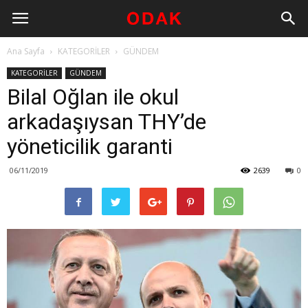
Ana Sayfa
KATEGORİLER
GÜNDEM
KATEGORİLER
GÜNDEM
Bilal Oğlan ile okul
arkadaşıysan THY’de
yöneticilik garanti
06/11/2019
2639
0