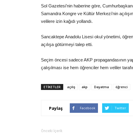
Sol Gazetesi’nin haberine göre, Cumhurbaşkanı 
Samandra Kongre ve Kültür Merkezi’nin açılışına
velilere izin kağıdı yollandı.
Sancaktepe Anadolu Lisesi okul yönetimi, öğrenci
açılışa götürmeyi talep etti.
Seçim öncesi sadece AKP propagandasının yapıldı
çalışılması ise hem öğrenciler hem veliler tarafı
ETIKETLER
açılış
akp
Dayatma
öğrenci
Paylaş
Facebook
Twitter
Önceki İçerik