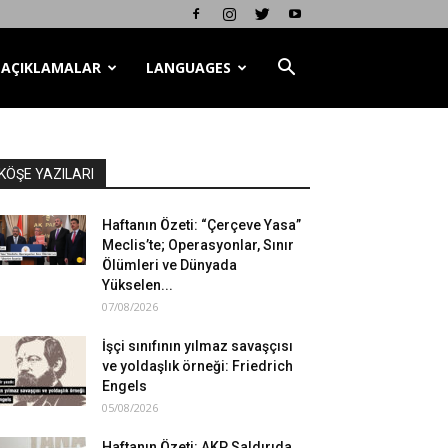
AÇIKLAMALAR
LANGUAGES
KÖŞE YAZILARI
Haftanın Özeti: “Çerçeve Yasa”
Meclis’te; Operasyonlar, Sınır
Ölümleri ve Dünyada
Yükselen...
07/08/2026
İşçi sınıfının yılmaz savaşçısı
ve yoldaşlık örneği: Friedrich
Engels
05/08/2026
Haftanın Özeti: AKP Saldırıda,