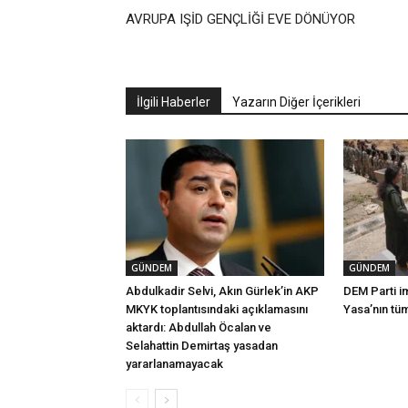
AVRUPA IŞİD GENÇLİĞİ EVE DÖNÜYOR
İlgili Haberler
Yazarın Diğer İçerikleri
GÜNDEM
GÜNDEM
Abdulkadir Selvi, Akın Gürlek’in AKP
DEM Parti i
MKYK toplantısındaki açıklamasını
Yasa’nın tü
aktardı: Abdullah Öcalan ve
Selahattin Demirtaş yasadan
yararlanamayacak