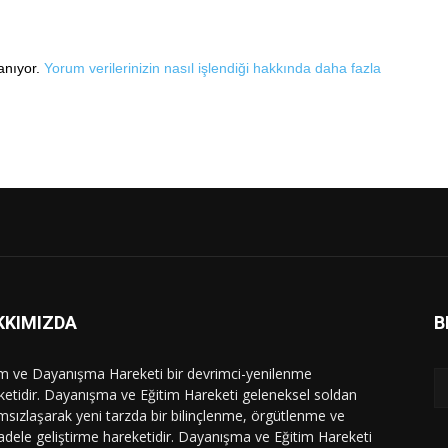
lanıyor.
Yorum verilerinizin nasıl işlendiği hakkında daha fazla
KKIMIZDA
B
im ve Dayanışma Hareketi bir devrimci-yenilenme
ketidir. Dayanışma ve Eğitim Hareketi geleneksel soldan
msızlaşarak yeni tarzda bir bilinçlenme, örgütlenme ve
dele geliştirme hareketidir. Dayanışma ve Eğitim Hareketi