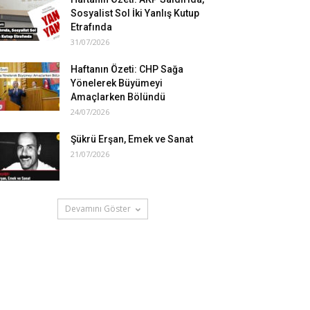
Sosyalist Sol İki Yanlış Kutup
Etrafında
31/07/2026
Haftanın Özeti: CHP Sağa
Yönelerek Büyümeyi
Amaçlarken Bölündü
24/07/2026
Şükrü Erşan, Emek ve Sanat
21/07/2026
Devamını Göster