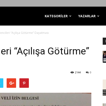
KATEGORİLER
YAZARLAR
encileri “Açılışa Götürme” Dayatması
eri “Açılışa Götürme”
2144
0
ş