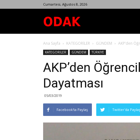
Cumartesi, Ağustos 8, 2026
Odak
Ana Sayfa
KATEGORİLER
GÜNDEM
AKP’den Öğr
Dergisi
KATEGORİLER
GÜNDEM
TÜRKİYE
AKP’den Öğrencil
Dayatması
05/03/2019
Facebook'ta Paylaş
Twitter'da Payla