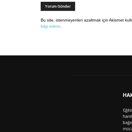
Bu site, istenmeyenleri azaltmak için Akismet kul
bilgi edinin
.
HA
Eğit
hare
bağı
müca